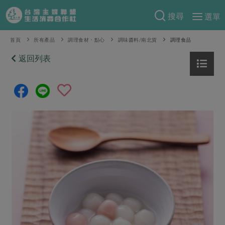
搜尋
選單
產品分類
首頁
所有產品
調理食材・點心
調味醬料/南北貨
調理食品
當季蔬果
返回列表
食譜料理
一籃菜
當令水果
食材
特別企畫
芽苗類
蕈菇類
米食
預購活動
綠主張
辛香料類
麵食
把最好的台灣味帶回家！
觀點文章
關於合作社
肉食
奶蛋豆・五穀
防災用品預購圓滿結束
主婦食堂
一籃菜真心話
海鮮
蛋
乳製品
認識合作社
重要公告
2026年端午節預購圓滿結束
社內大小事
合作聯合國
常備菜
豆製品
米麵雜糧
關於我們
更多預購活動
產品故事
生活提案
蔬食
合作社組織
肉品・水產
樂齡生活
親子食育
蛋料理
當季產品
員工與求才