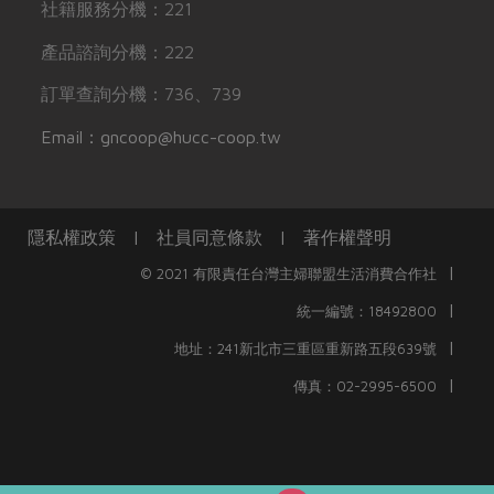
社籍服務分機：221
產品諮詢分機：222
訂單查詢分機：736、739
Email：gncoop@hucc-coop.tw
隱私權政策
|
社員同意條款
|
著作權聲明
|
© 2021 有限責任台灣主婦聯盟生活消費合作社
|
統一編號：18492800
|
地址：241新北市三重區重新路五段639號
|
傳真：02-2995-6500