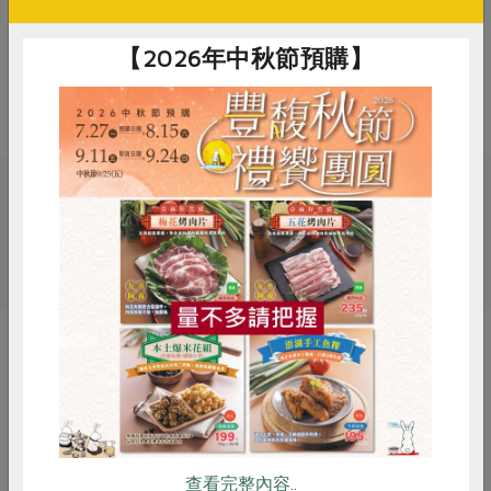
過敏者請勿食用
【2026年中秋節預購】
備註/
非供即食，應充分加熱
其他標示
關鍵字
# 冬至
# 湯圓
惜食
RPET
食譜
減硝酸鹽
雞蛋
食安
共同購買
你可能有興趣的產品
查看完整內容..