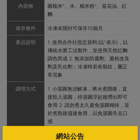
內容物
圓糯米*、水、糯米粉*、葵花油、紅
麴
保存條件
冷凍未開封可保存10個月
產品說明
1. 使用合作社指定原料(以*表示)，以
傳統水磨工法製作，並使用天然紅麴
調色而成 2. 無添加防腐劑、澱粉改良
劑及乳化劑；冷凍時若有裂紋，屬正
常現象
調理方式
1. 小湯圓無須解凍，將水煮開後，直
接投入湯圓，待湯圓浮起後撈出即可
食用 2. 請勿煮太久避免湯圓糊掉，並
於煮熟後儘速食用，以免湯圓失去口
感
網站公告
注意事項
本品含有堅果種子類及其製品，對其