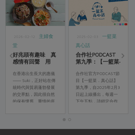
主婦食
一籃菜
2026-02-12
2025-02-03
堂
真心話
好兆頭有趣味 真
合作社PODCAST
感情有回聲 用
第九季：【一籃菜‧
「港味三福」談
真心話】開春上
在香港出生長大的惠儀
合作社官方PODCAST節
家、談節，也談一
線！陪你過年
―― Suki，正好站在傳
目【一籃菜．真心話】
桌人情的再相逢
統時代與貿易蓬勃發展
第九季，自2025年2月3
的交界點，因此很自然
日起上線播出，每週一
的保有懷舊、重情的底
下午五點，請鎖定合作
蘊，同時又具備時髦亮
社各大PODCAST頻道！
麗的氣質。這樣融合新
舊時代的特色，也反映
在Suki 本次為我們介紹