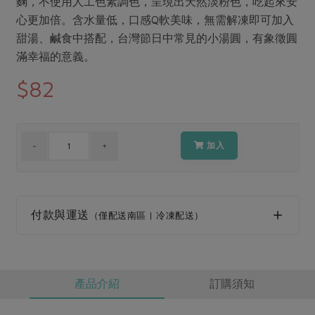
麴，不使用人工色素調色，呈現出天然淡粉色，吃起來安
媒體報導
最新產品
節慶大餐
心更加倍。含水量低，口感Q軟美味，無需解凍即可加入
下載專區
甜湯、鹹食中搭配，台灣節日中常見的小湯圓，有象徵圓
優惠專區
滿幸福的意義。
高麗菜海鮮煎餅
地區活動
$82
素食專區
社務會議
地區活動
樂齡友善
活動報下載
加入
付款與運送
（僅配送南區 | 冷凍配送）
產品介紹
訂購須知