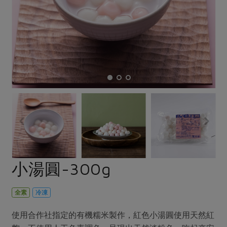
畜產肉類
水產
廚房瑜伽
傳到心坎裡，誠心又澎派
水畜加工品
料理方式
產品檢驗
合作25-經典快閃最後一週
關注議題
烘焙．點心
自主把關
合作25-精選產品第四彈
調理食材・點心
減硝酸鹽
惜食
醬料
檢驗報告
更多當季產品
調味醬料/南北貨
烘焙
非基改運動
支持本土農糧
湯品．鍋物
硝酸鹽檢驗
休閒零嘴
沖泡飲品
廢核運動
能源議題
漬物
議題活動
保健食品
減添加物
減塑減廢
涼拌沙拉
社員權益
主婦聯盟X樂齡網特約優惠案
公益金
食農教育
飲品
居家好物
合作社法規
30%rPET紅烏龍茶
更多議題
美妝保養
個人清潔
社務專區
2024農業發展計畫年度報告
小湯圓-300g
主題食譜
生活者e週報
家庭清潔
織品
選舉專區
更多議題活動
異國料理
日用品
圖書禮品
全素
冷凍
綠主張月刊
年菜食譜
防災用品
最新消息
傳到心坎裡，誠心又澎派
使用合作社指定的有機糯米製作，紅色小湯圓使用天然紅
典藏閱覽室
養身食補