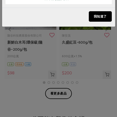
我知道了
隆谷科技農業股份有限公司
陳安茂
新鮮白木耳(環保級)隆
久盛紅豆-600g/包
谷-200g/包
200公克
600公克±1.5%
全素
環保級
冷藏
全素
常溫
$98
$200
看更多產品