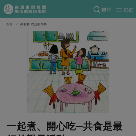
搜尋
選單
產品分類
首頁
綠食育 理想的午餐
當季蔬果
食譜料理
一籃菜
當令水果
食材
特別企畫
芽苗類
蕈菇類
米食
預購活動
綠主張
辛香料類
麵食
把最好的台灣味帶回家！
觀點文章
關於合作社
肉食
奶蛋豆・五穀
防災用品預購圓滿結束
主婦食堂
一籃菜真心話
海鮮
蛋
乳製品
認識合作社
重要公告
2026年端午節預購圓滿結束
社內大小事
合作聯合國
常備菜
豆製品
米麵雜糧
關於我們
更多預購活動
產品故事
生活提案
蔬食
合作社組織
一起煮、開心吃─共食是最
肉品・水產
樂齡生活
親子食育
蛋料理
當季產品
員工與求才