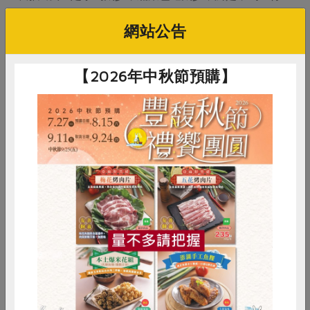
動，為自己好好煮一鍋外面買不到的麵吧！
網站公告
希望大家每一餐都能不但吃得健康，還能「用餐愉快」！
（作者：北北分社班員、月刊編輯委員）
【2026年中秋節預購】
原刊登於2012年04月103期《綠主張》月刊。
惜食
RPET
食譜
減硝酸鹽
雞蛋
食安
共同購買