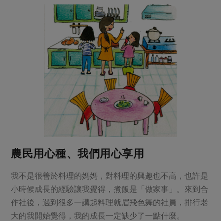
媒體報導
最新產品
節慶大餐
下載專區
優惠專區
高麗菜海鮮煎餅
地區活動
素食專區
社務會議
地區活動
樂齡友善
活動報下載
農民用心種、我們用心享用
我不是很善於料理的媽媽，對料理的興趣也不高，也許是
小時候成長的經驗讓我覺得，煮飯是「做家事」。來到合
作社後，遇到很多一講起料理就眉飛色舞的社員，排行老
大的我開始覺得，我的成長一定缺少了一點什麼。