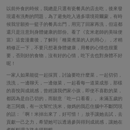
以前外食的時候，我總是只選有瓷餐具的店去吃，後來發
現還有洗劑的問題，為了避免吃入過多環境荷爾蒙，有時
候我甘願拎一籃子的餐具出門，用完了回家再洗，但這都
還只是注意到身體健康的部份。看了《玄米老師的美味便
當》這套漫畫後，了解到「種菜煮菜的人的用心」，才稍
稍修正一下，不要只想著身體健康，用餐的心情也很重
要，否則好的食物，沒有好的心情，吃下去也對身體不好
呢！
一家人如果能從一起採買，討論要吃什麼菜，一起切切，
洗洗，一邊聊天，一邊做菜，一起看每一道菜成形，那樣
的喜悅與成就感，曾經讓我們家小孩，即使不喜歡的菜，
都因為是自己切的，而願意「吃一口看看」。未滿五歲的
老三阿娥，有一次幫忙洗米，做媽的我忍住腦中不斷閃現
的話：「啊！米掉出來了，好可惜！」放手讓她去試，去
貢獻一己之力，希望她可以透過參與得到成就感，讓她在
煮飯料理之路走得順暢。