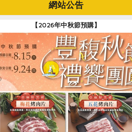
網站公告
地議題，做為長期關心農村與農業議題的我們，僅致上最深的謝
伴永不孤單。
【2026年中秋節預購】
的種子深耕發芽
中， 小魯出版社執行長沙永玲也來到龍雲宮會場，跟大家分享這
，不過她也不禁問：「這些年來台灣的公民教育是否真正落實？
度，但當她得知灣寶的故事─個活生生發生在這塊土地的真實故事
答：「我只是希望在祖先傳下來的地方上生活。」彷彿道出大家
民主，讓孩子了解土地是多麼地寶貴，如何愛護他，如何發揮公
提到：寫了《守護寶地大作戰》，藉由這個農民抵擋不當開發、
質上是為土地和生態帶來毀滅性的命運，讓所有人今後再也沒有
食來源，那麼，身在其中的每個人，要做出什麼樣的選擇呢？
民主」。我們生活在民主的社會中，但什麼是民主呢？書中藉由
收的抗爭情節，期盼小讀者思考：民主是每個人都只管大聲嚷嚷
至於想要享受真正的民主，需不需要具備自治、追求正義等公民