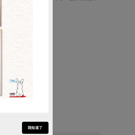
）
購買
8月119期
向父親致敬
我知道了