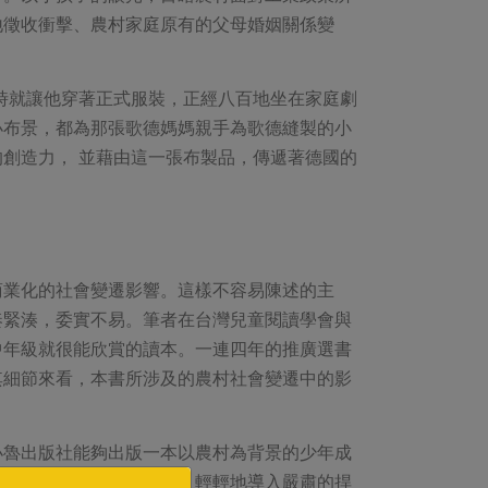
地徵收衝擊、農村家庭原有的父母婚姻關係變
時就讓他穿著正式服裝，正經八百地坐在家庭劇
小布景，都為那張歌德媽媽親手為歌德縫製的小
的創造力， 並藉由這一張布製品，傳遞著德國的
商業化的社會變遷影響。這樣不容易陳述的主
奏緊湊，委實不易。筆者在台灣兒童閱讀學會與
中年級就很能欣賞的讀本。一連四年的推廣選書
其細節來看，本書所涉及的農村社會變遷中的影
小魯出版社能夠出版一本以農村為背景的少年成
如此深入淺出的銳利文筆，輕輕地導入嚴肅的捍