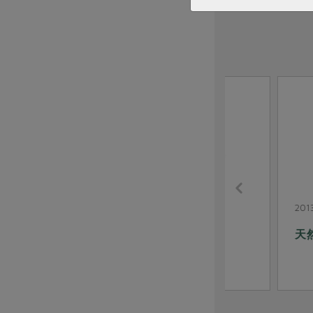
產品故事
2013-08-05
2013-08-05
天然的最好－手作蓮藕粉
迷你西瓜節 