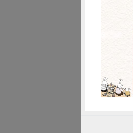
更深、更廣！也可
惜
原刊登於《綠主張》月