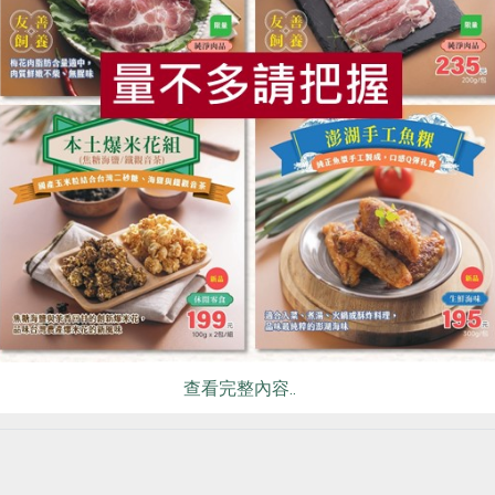
以做得更多更多！（作者：創社理事主席，現任合作社社務顧問
食
RPET
食譜
減硝酸鹽
雞蛋
食安
共同
刊2013年8月119期。
原文刊登於 2013年
用與環境共好的茶，
查看完整內容..