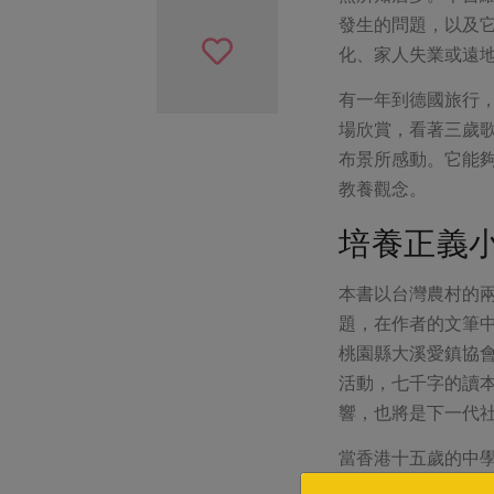
發生的問題，以及
化、家人失業或遠
有一年到德國旅行
場欣賞，看著三歲
布景所感動。它能夠
教養觀念。
培養正義
本書以台灣農村的
題，在作者的文筆
桃園縣大溪愛鎮協
活動，七千字的讀
響，也將是下一代
當香港十五歲的中
長小說，以小小的