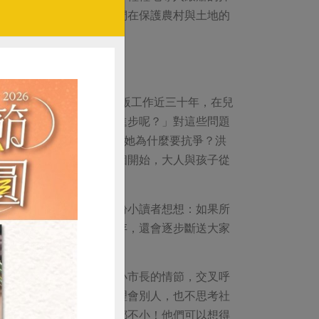
意。謝謝小魯團隊能與我們在保護農村與土地的
本書出版的初衷。從事出版工作近三十年，在兒
孩子對民主的認識有沒有進步呢？」對這些問題
時，沙執行長曾問洪箱，她為什麼要抗爭？洪
共同的心聲，灣寶事件是個開始，大人與孩子從
民的力量。
捍衛自己土地的故事，期盼小讀者想想：如果所
乾淨的土地、水源可供生存，還會逐步斷送大家
小主角學校選兒童自治市小市長的情節，交叉呼
，伸長手索取利益，卻不理會別人，也不思考社
的必備素養呢？孩子從來都不小！他們可以想得