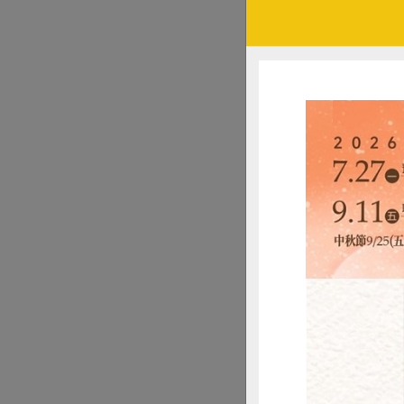
衛祖先所傳承的農
運動路上，有書為
期許民主
在灣寶迷你西瓜節
童讀物上努力耕耘
她抱持著質疑的態
箱簡單而直接的回
中共同討論什麼是
作者周姚萍在序中
謂的經濟開發，實
每天賴以維生的糧
這個故事還講到「
應農地受到不當徵
會的整體利益嗎？