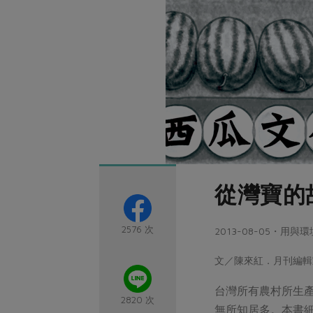
從灣寶的
2576 次
2013-08-05・用
文／陳來紅．月刊編輯
台灣所有農村所生
2820 次
無所知居多。本書