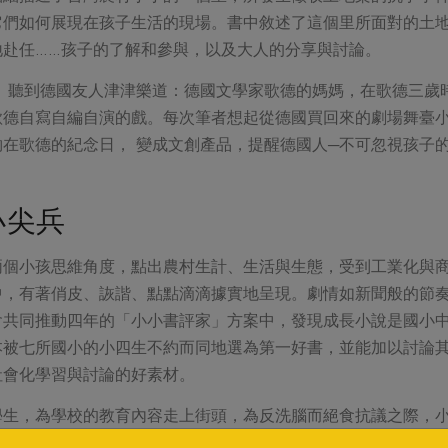
它們如何展現在孩子生活的現場。書中敘述了這個里所面對的土
地赴任……孩子的了解和參與，以及大人的分享與討論。
， 聽到德國友人津津樂道：德國文學家歌德的媽媽，在歌德三歲
歌德自寫自編自演的戲。每次筆者想起從德國買回來的劇場舞臺
在歌德的紀念日， 變成文創產品，提醒德國人─不可忽視孩子
小尖兵
兩個小孩思維角度，點出農村生計、生活與生態，受到工業化與
中，有著俏皮、詼諧、點點滴滴據實地呈現。劇情如新聞般的節
會共同推動四年的「小小書評家」方案中，發現成長小說是國小
本被七所國小的小四生不約而同地選為第一好書，並能加以討論
社會化學習與討論的好素材。
學生，為學校的教育內容走上街頭，為反洗腦而絕食抗議之際，
里民團結奮鬥作為素材，這樣的道德勇氣是要肯定的。作者能以