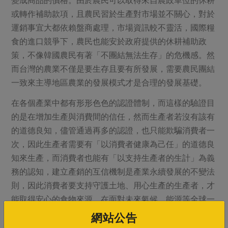
或轉作補助款項，且農民習於生產對市場並不關心，對於
運銷事宜大都依賴盤商處理，市場資訊較不靈活，國際糧
食的進口競爭下，農民也能安於政府提供的休耕補助政
策，不像韓國農民有著「不團結無法生存」的危機感。然
而台灣的農業不僅是要生存且要有所發展，需要農民團結
一致來主導地區農業的發展模式才是合理的發展基礎。
在各個產業中都有形形色色的認證體制，而這樣的驗證目
的是在增加生產與消費間的信任，然而生產者若沒有該有
的道德良知，儘管通過再多的認證，也只能欺騙消費者一
次，因此生產者需要有「以消費者健康為己任」的道德良
知來生產，而消費者也能有「以支持生產者的生計」為義
務的認知，建立產銷的互信機制是產業永續發展的不變法
則，因此消費者要支持守護土地、用心生產的生產者，才
能取得安心的食物來源，在面對未來氣候、能源等全球一
致性的問題下，台灣農業的發展與支持是身為台灣人所需
網站公告
要努力的方向與認知。