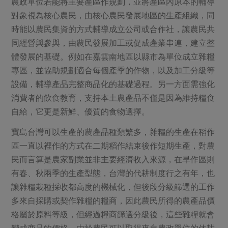
農政單位若能將主要產區作規劃，並將產區內原本的輔導
對象視為核心農民，由核心農民發展地區的生產組織，同
時能以農民集資的方式輔導成立公司或合作社，讓農民共
同經營與參與，由農民發展加工或促成產業串連，建立整
體發展的基礎。例如在嘉雲南地區以縣市為單位成立雜糧
專區，並協助規劃適合每個產季的作物，以及加工分級等
設備，輔導產品完整商品化的基礎過程。另一方面需強化
消費者的飲食教育，支持本土農產品不僅是因為維持糧食
自給，它更是新鮮、優質的食物選擇。
寶島台灣可以生產的農產品種類繁多，雜糧的生產在稻作
區一直以裡作的方式在二期稻作結束後作短期生產，對農
民而言算是農家副業並非主要經濟收入來源，在旱作區則
有春、秋兩季的生產型態，台灣的代耕制度行之有年，也
讓雜糧栽種採收都高度的機械化，但後段分級篩選的工作
多來自採購或契作雜糧的糧商，因此農民所得的農產品價
格屬於原料等級，但經過糧商篩選分級後，這些雜糧就會
變成商品的價格。由於農民可以取得來自農政單位的休耕