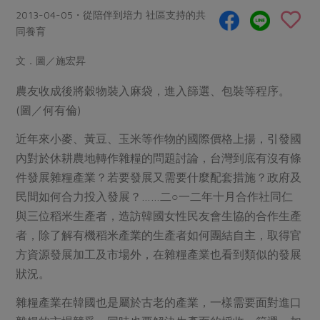
畜產肉類
水產
廚房瑜伽
2013-04-05・從陪伴到培力 社區支持的共
合作25-經典快閃最後一週
水畜加工品
料理方式
同養育
產品檢驗
合作25-精選產品第四彈
關注議題
烘焙．點心
文．圖／施宏昇
自主把關
合作25-精選產品第三彈
調理食材・點心
減硝酸鹽
惜食
醬料
農友收成後將穀物裝入麻袋，進入篩選、包裝等程序。
檢驗報告
更多當季產品
調味醬料/南北貨
烘焙
非基改運動
支持本土農糧
湯品．鍋物
(圖／何有倫)
硝酸鹽檢驗
休閒零嘴
沖泡飲品
廢核運動
能源議題
漬物
近年來小麥、黃豆、玉米等作物的國際價格上揚，引發國
議題活動
保健食品
減添加物
減塑減廢
內對於休耕農地轉作雜糧的問題討論，台灣到底有沒有條
涼拌沙拉
社員權益
主婦聯盟X樂齡網特約優惠案
件發展雜糧產業？若要發展又需要什麼配套措施？政府及
公益金
食農教育
飲品
居家好物
合作社法規
民間如何合力投入發展？……二○一二年十月合作社同仁
30%rPET紅烏龍茶
更多議題
與三位稻米生產者，造訪韓國女性民友會生協的合作生產
美妝保養
個人清潔
社務專區
2024農業發展計畫年度報告
者，除了解有機稻米產業的生產者如何團結自主，取得官
主題食譜
生活者e週報
家庭清潔
織品
選舉專區
更多議題活動
方資源發展加工及市場外，在雜糧產業也看到類似的發展
異國料理
日用品
圖書禮品
狀況。
綠主張月刊
年菜食譜
防災用品
最新消息
把最好的台灣味帶回家！
雜糧產業在韓國也是屬於古老的產業，一樣需要面對進口
典藏閱覽室
養身食補