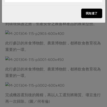
註：「親環境農業」乃是遵守農藥安全使用基準與作物別
施肥基準量，維持適當的家畜飼料添加物等化學資材之使
我知道了
用的標準，並且透過畜產排泄物的妥善處理與再利用，達
到環境保護之效，生產安全之農畜林產品的農業型態。
此行參訪的米食博物館、農業博物館，都將飲食教育視為
重要的一環。
此行參訪的米食博物館、農業博物館，都將飲食教育視為
重要的一環。
完成機器選別後的雜糧，再以人工選別將雜質、壞豆進行
再一次篩除。(圖／何有倫)