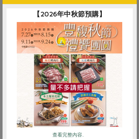
合作社長久的努力
【2026年中秋節預購】
多年來默默的支持願意在台灣生產雜糧的小農，嘉義朴子
農會的黑豆、紅薏仁、綠豆、玉米等產品（早期還有黃
豆），以及屏東萬丹福來伯的紅豆，嘉義翁錦煌及花蓮羅
山村的黃豆，都是合作社支持本地糧食的初衷所延續下來
的產品。去年開始喜願小麥的生產團隊延伸到雜糧生產，
站在合作社的立場也是樂見其成，希望有更多的人願意為
惜食
RPET
食譜
減硝酸鹽
台灣的糧食生產而努力。未來合作社除了鼓勵現有稻米、
雞蛋
食安
共同購買
蔬菜的合作生產者，利用休耕、裡作期間生產雜糧外，也
積極的找尋後段篩選、加工的合作對象，去年開始名豐豆
腐也支持合作社推廣本土雜糧的理念，特別為合作社生產
本土的黑豆漿，未來在農友們的生產量漸漸集中時，相信
可以有更多樣的本土產品提供給社員。
（作者：產品部經理）
查看完整內容..