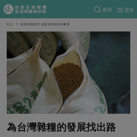
搜尋
選單
產品分類
首頁
從陪伴到培力 社區支持的共同養育
當季蔬果
食譜料理
一籃菜
當令水果
食材
特別企畫
芽苗類
蕈菇類
米食
預購活動
綠主張
辛香料類
麵食
把最好的台灣味帶回家！
觀點文章
關於合作社
肉食
奶蛋豆・五穀
防災用品預購圓滿結束
主婦食堂
一籃菜真心話
海鮮
蛋
乳製品
認識合作社
重要公告
2026年端午節預購圓滿結束
社內大小事
合作聯合國
常備菜
豆製品
米麵雜糧
關於我們
更多預購活動
產品故事
生活提案
蔬食
合作社組織
為台灣雜糧的發展找出路
肉品・水產
樂齡生活
親子食育
蛋料理
當季產品
員工與求才