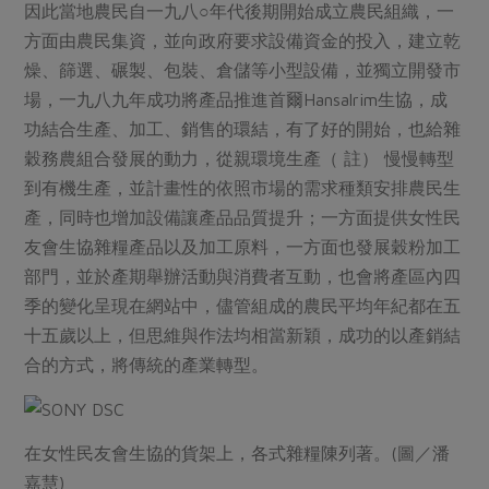
因此當地農民自一九八○年代後期開始成立農民組織，一
方面由農民集資，並向政府要求設備資金的投入，建立乾
燥、篩選、碾製、包裝、倉儲等小型設備，並獨立開發市
場，一九八九年成功將產品推進首爾Hansalrim生協，成
功結合生產、加工、銷售的環結，有了好的開始，也給雜
穀務農組合發展的動力，從親環境生產（ 註） 慢慢轉型
到有機生產，並計畫性的依照市場的需求種類安排農民生
產，同時也增加設備讓產品品質提升；一方面提供女性民
友會生協雜糧產品以及加工原料，一方面也發展穀粉加工
部門，並於產期舉辦活動與消費者互動，也會將產區內四
季的變化呈現在網站中，儘管組成的農民平均年紀都在五
十五歲以上，但思維與作法均相當新穎，成功的以產銷結
合的方式，將傳統的產業轉型。
在女性民友會生協的貨架上，各式雜糧陳列著。(圖／潘
嘉慧)