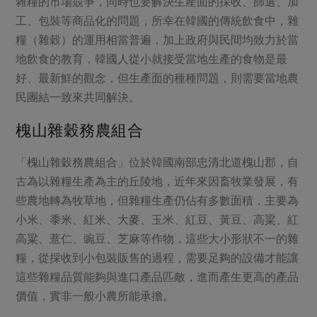
雜糧的市場競爭，同時也要解決生產面的採收、篩選、加
媒體報導
最新產品
節慶大餐
工、包裝等商品化的問題，所幸在韓國的傳統飲食中，雜
下載專區
糧（雜穀）的運用相當普遍，加上政府與民間均致力於當
優惠專區
地飲食的教育，韓國人從小就接受當地生產的食物是最
高麗菜海鮮煎餅
地區活動
好、最新鮮的觀念，但生產面的種種問題，則需要當地農
素食專區
民團結一致來共同解決。
社務會議
地區活動
樂齡友善
槐山雜穀務農組合
活動報下載
「槐山雜穀務農組合」位於韓國南部忠清北道槐山郡，自
古為以雜糧生產為主的丘陵地，近年來因畜牧業發展，有
些農地轉為牧草地，但雜糧生產仍佔有多數面積，主要為
小米、黍米、紅米、大麥、玉米、紅豆、黃豆、高粱、紅
高粱、薏仁、豌豆、芝麻等作物，這些大小形狀不一的雜
糧，從採收到小包裝販售的過程，需要足夠的設備才能讓
這些雜糧品質能夠與進口產品匹敵，進而產生更高的產品
價值，實非一般小農所能承擔。