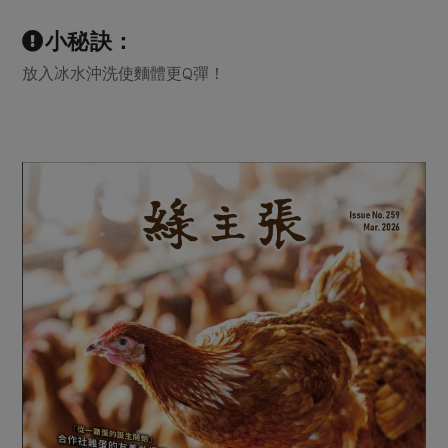
小秘訣：
放入冰水沖洗使麵體更Q彈！