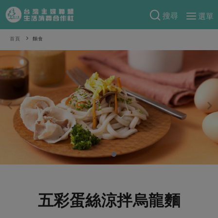
搜尋
選單
產品分類
首頁
麵食
當季蔬果
食譜料理
一籃菜
當令水果
食材
特別企畫
芽苗類
蕈菇類
米食
預購活動
綠主張
辛香料類
麵食
把最好的台灣味帶回家！
觀點文章
關於合作社
肉食
奶蛋豆・五穀
防災用品預購圓滿結束
主婦食堂
一籃菜真心話
海鮮
蛋
乳製品
認識合作社
重要公告
2026年端午節預購圓滿結束
社內大小事
合作聯合國
常備菜
豆製品
米麵雜糧
關於我們
更多預購活動
產品故事
生活提案
蔬食
合作社組織
五彩蛋絲涼拌烏龍麵
肉品・水產
樂齡生活
親子食育
蛋料理
當季產品
員工與求才