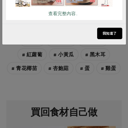
查看完整內容..
# 三日苗
# 白芝麻
# 五花肉
我知道了
# 食譜
# 烏龍麵
# 青花椰
# 紅蘿蔔
# 小黃瓜
# 黑木耳
# 青花椰苗
# 杏鮑菇
# 蛋
# 雞蛋
買回食材自己做