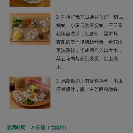
2. 雞蛋打散煎成薄片放涼，切成
細絲；小黃瓜洗淨切絲、三日青
花椰苗洗淨；紅蘿蔔、黑木耳、
杏鮑菇洗淨後切絲炒熟；青花椰
菜洗淨後，切成適合入口大小，
與五花肉片分別汆燙。以上備
用。
3. 烏龍麵與所有配料拌勻，淋上
適量醬汁，撒上白芝麻粒增香。
烹調時間 25分鐘（含備料）