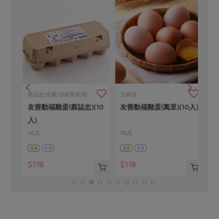
公
蔡誌忠(全馨/佳鋐畜牧場)
王林訓
陳
友善動福雞蛋(蔡誌忠)(10
友善動福雞蛋(萬里)(10入)
友善
入)
10入
10入
10
蛋素
常溫
蛋素
常溫
蛋素
$118
$118
$1