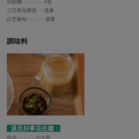
媒體報導
烏龍麵- - - - - - 4包
最新產品
節慶大餐
三日青花椰苗- - 適量
下載專區
白芝麻粒- - - - - 適量
優惠專區
高麗菜海鮮煎餅
地區活動
素食專區
調味料
社務會議
地區活動
樂齡友善
活動報下載
遇見好事花生醬：
熱水- - - - - 10大匙