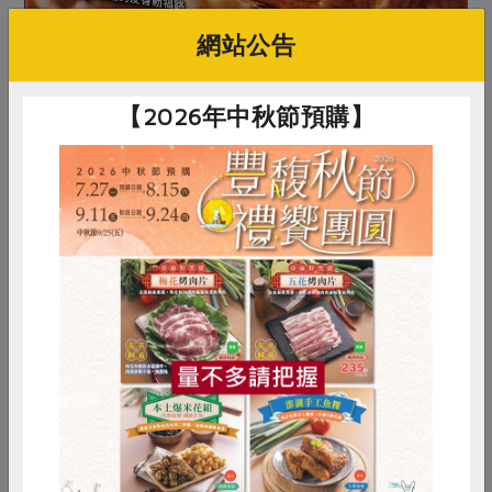
網站公告
【2026年中秋節預購】
惜食
RPET
食譜
減硝酸鹽
雞蛋
食安
共同購買
原文刊登於 2026年03月259期
選擇，對生命溫柔的每一天