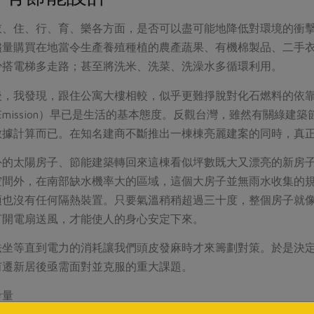
衣、住、行、育、樂各方面，是否可以盡可能地降低對環境的衝
儘量購買在地當令生產養殖種植的農產蔬果、有機棉製品、二手
少搭電梯多走路；甚至將洗米、洗菜、洗澡水多循環利用。
後，我發現，跟住公寓大樓相較，似乎更難掙脫對化石燃料的依
o Emission）早已是生活的基本態度。反觀台灣，雖然有關綠
數據計算而已。在知名建商不斷推出一棟棟亮麗建案的同時，真
外的太陽房子、節能建築轉回來這棟看似坪數既大又漂亮的新房
空間外，在南部缺水機率大的區域，這個大房子並無雨水收集的
頂也沒有任何隔熱裝置。只要氣溫稍稍超過三十度，整個房子就
打開電扇送風，才能使人的身心安定下來。
法坐等直到電力的消耗讓我們頭皮發麻時才來籌劃對策。於是決
甫遷新居後亟需面對並克服的重大課題。
考量