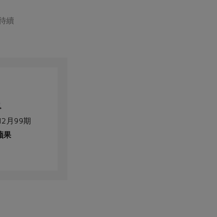
待續
12月99期
蘋果