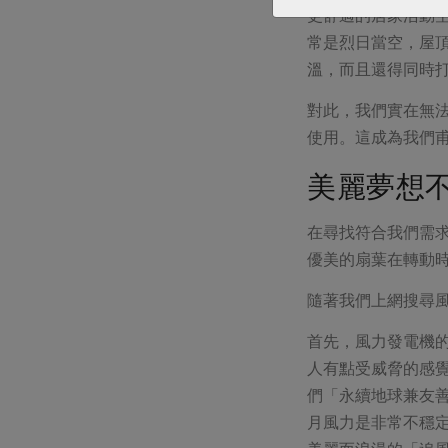
更舒適的居家活動
常是烈日當空，屋
溫，而且還得同時
對此，我們實在無
使用。這成為我們
美麗夢想
在尋找符合我們需
優美的扇葉在轉動
隨著我們上網搜尋
首先，風力發電機
人有點受威脅的感
們「永續地球兼友
月風力是非常不穩