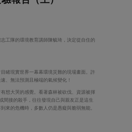
體志工隊的環境教育講師陳毓琦，決定從自住的
常目睹現實世界一幕幕環境災難的現場畫面。許
快速、無法預測且極端的氣候變化！
常有想大哭的感覺。看著森林被砍伐、資源被揮
或間接的殺手，往往發現自己與親友正是這生
將到來的危機時，多數人仍是愚癡與脆弱無能。