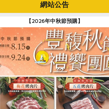
網站公告
求的再生能源時，最先想到的是風能與太陽能。我們甚至一度天
時，會是多麼優美的景象。哇！想必不輸給林默娘公園的大型雕
風能的資料及頂樓裝置的配套條件時，才發現，我們夫妻倆還真
【2026年中秋節預購】
的體積甚大，即使是較小的垂直式風力發電，直徑及高度都有二
覺。其次，就算是裝設類似國道清水休息站那種水平式的機組，
善環境」的出發點有極大落差。最後，我們的家位處南台灣，酷
定的；當冬季風力穩定時，用電需求卻沒有那麼高，且又正逢候
風計畫」只好在諸多不宜的情況下就此打住。
地轉向裝設太陽能光電版的「逐日計畫」來考量。……未完，下期
）
的事實，你是否想過自己能做些什麼？本文作者、也是ＮＧＯ團
善地球的居家大改造。
ion, it is for survival.」（這無關潮流，而是一場生存之爭）