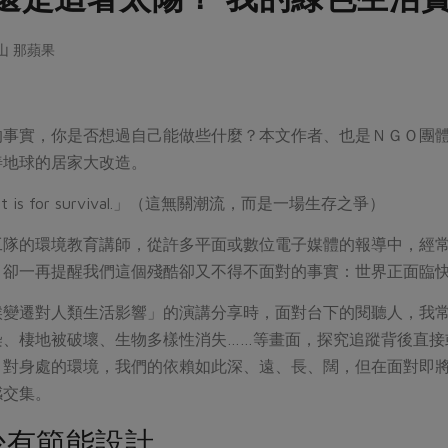
那山 那蘋果
的事實，你是否想過自己能做些什麼？本文作者、也是ＮＧＯ團
善地球的居家大改造。
ion, it is for survival.」（這無關潮流，而是一場生存之爭）
工隊的環境教育講師，從許多平面或數位電子媒體的報導中，經
，卻一再提醒我們這個殘酷卻又不得不面對的事實：世界正面臨
候變遷對人類生活影響」的演講分享時，面對台下的閱聽人，我
染、棲地被破壞、生物多樣性消失……等畫面，探究追蹤背後直接
。對身處的環境，我們的依賴如此深、遠、長、闊，但在面對即
感交集。
少有節能設計