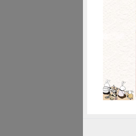
身為ＮＧＯ團體志
多看似無關的現象
惜
每當在做有關「氣
霍、水源土壤被污
態殺戮戰場的一員
為此，心中常是百
本地建築
在日常生活的食、
考量？其中包括，
車、多騎腳踏車、
在換了透天新房子
節能零排放（Zer
時，卻只有空泛的
當我們把焦點從國