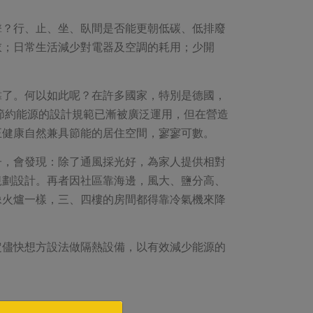
擊？行、止、坐、臥間是否能更朝低碳、低排廢
衣；日常生活減少對電器及空調的耗用；少開
靠了。何以如此呢？在許多國家，特別是德國，
建築節約能源的設計規範已漸被廣泛運用，但在營造
正健康自然兼具節能的居住空間，寥寥可數。
子，會發現：除了通風採光好，為家人提供相對
規劃設計。再者因社區靠海邊，風大、鹽分高、
像火爐一樣，三、四樓的房間都得靠冷氣機來降
定儘快想方設法做隔熱設備，以有效減少能源的