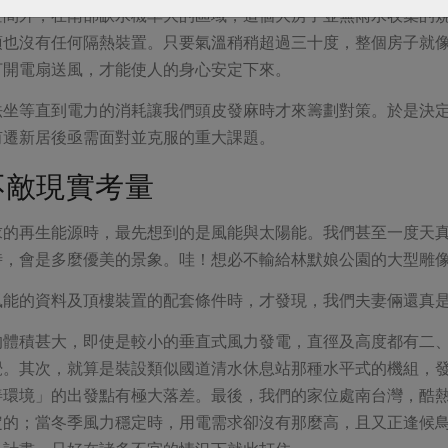
空間外，在南部缺水機率大的區域，這個大房子並無雨水收集的
頂也沒有任何隔熱裝置。只要氣溫稍稍超過三十度，整個房子就
打開電扇送風，才能使人的身心安定下來。
法坐等直到電力的消耗讓我們頭皮發麻時才來籌劃對策。於是決
甫遷新居後亟需面對並克服的重大課題。
不敵現實考量
求的再生能源時，最先想到的是風能與太陽能。我們甚至一度天
時，會是多麼優美的景象。哇！想必不輸給林默娘公園的大型雕
風能的資料及頂樓裝置的配套條件時，才發現，我們夫妻倆還真
的體積甚大，即使是較小的垂直式風力發電，直徑及高度都有二
覺。其次，就算是裝設類似國道清水休息站那種水平式的機組，
善環境」的出發點有極大落差。最後，我們的家位處南台灣，酷
定的；當冬季風力穩定時，用電需求卻沒有那麼高，且又正逢候