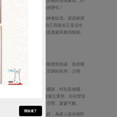
常目睹現實世界一幕幕環境災難的現場畫面。許
快速、無法預測且極端的氣候變化！
購買
常有想大哭的感覺。看著森林被砍伐、資源被揮
或間接的殺手，往往發現自己與親友正是這生
將到來的危機時，多數人仍是愚癡與脆弱無能。
擊？行、止、坐、臥間是否能更朝低碳、低排廢
衣；日常生活減少對電器及空調的耗用；少開
靠了。何以如此呢？在許多國家，特別是德國，
建築節約能源的設計規範已漸被廣泛運用，但在營造
正健康自然兼具節能的居住空間，寥寥可數。
我知道了
子，會發現：除了通風採光好，為家人提供相對