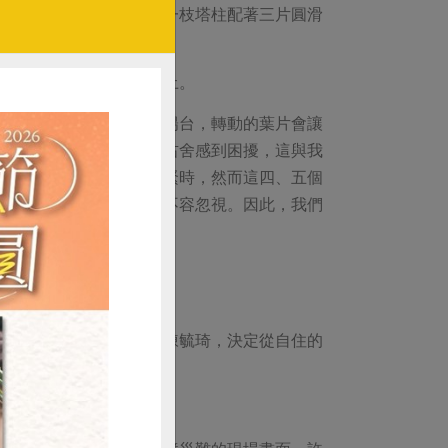
真地以為，五樓屋頂裝上一枝塔柱配著三片圓滑
像。
是一對「涉世不深」的老土。
、三公尺，佔了整個頂樓陽台，轉動的葉片會讓
發電機的聲音也會令左鄰右舍感到困擾，這與我
熱夏季正是電力供應最吃緊時，然而這四、五個
鳥遷徙時期，鳥擊問題也不容忽視。因此，我們
待續
體志工隊的環境教育講師陳毓琦，決定從自住的