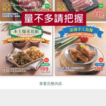
工隊的環境教育講師，從許多平面或數位電子媒體的報導中，經
，卻一再提醒我們這個殘酷卻又不得不面對的事實：世界正面臨
食
RPET
食譜
減硝酸鹽
雞蛋
食安
共同
候變遷對人類生活影響」的演講分享時，面對台下的閱聽人，我
染、棲地被破壞、生物多樣性消失……等畫面，探究追蹤背後直接
。對身處的環境，我們的依賴如此深、遠、長、闊，但在面對即
感交集。
少有節能設計
衣、住、行、育、樂各方面，是否可以盡可能地降低對環境的衝
儘量購買在地當令生產養殖種植的農產蔬果、有機棉製品、二手
少搭電梯多走路；甚至將洗米、洗菜、洗澡水多循環利用。
後，我發現，跟住公寓大樓相較，似乎更難掙脫對化石燃料的依
查看完整內容..
o Emission）早已是生活的基本態度。反觀台灣，雖然有關綠
數據計算而已。在知名建商不斷推出一棟棟亮麗建案的同時，真
外的太陽房子、節能建築轉回來這棟看似坪數既大又漂亮的新房