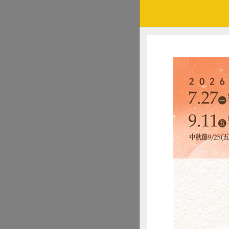
在尋找符合我們需
優美的扇葉在轉動
隨著我們上網搜尋
首先，風力發電機
人有點受威脅的感
們「永續地球兼友
月風力是非常不穩
美麗而浪漫的「追
之後，我們很自然
（作者：南社社員
面對環境持續惡化
新家開始，來場友
「It is not fash