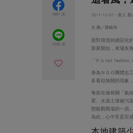
1881 次
2011-12-01・那人 
文‧圖／陳毓琦
面對環境持續惡化
1996 次
新家開始，來場友
「It is not fash
身為ＮＧＯ團體志
多看似無關的現象
每當在做有關「氣
霍、水源土壤被污
態殺戮戰場的一員
為此，心中常是百
本地建築