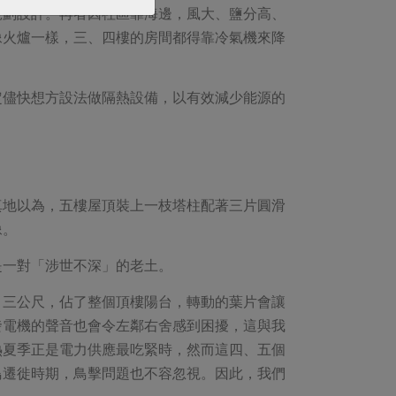
規劃設計。再者因社區靠海邊，風大、鹽分高、
像火爐一樣，三、四樓的房間都得靠冷氣機來降
定儘快想方設法做隔熱設備，以有效減少能源的
真地以為，五樓屋頂裝上一枝塔柱配著三片圓滑
像。
是一對「涉世不深」的老土。
、三公尺，佔了整個頂樓陽台，轉動的葉片會讓
發電機的聲音也會令左鄰右舍感到困擾，這與我
熱夏季正是電力供應最吃緊時，然而這四、五個
鳥遷徙時期，鳥擊問題也不容忽視。因此，我們