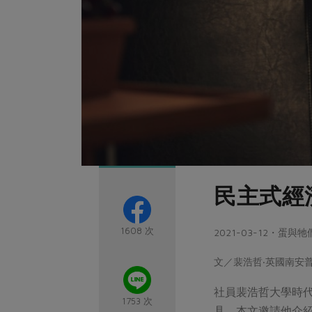
民主式經
1608 次
2021-03-12・蛋與
文／裴浩哲‧英國南安普敦大
社員裴浩哲大學時
1753 次
具。本文邀請他介