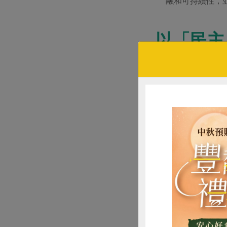
融和可持續性，
以「民主
本書提出一個命題
本家而言，節省成
然而在不同地區，
持有的公益公司、
過了解這些組織的
展」的運作模式。
保障勞動
美國克里福蘭市的
與合作社之間的差