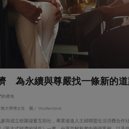
濟 為永續與尊嚴找一條新的道
牠們的產地
學博士生 圖／ Shutterstock
代參與成立校園儲蓄互助社，畢業後進入主婦聯盟生活消費合作
紹《民主式經濟的誕生》一書，分享並解析書中兩個案例，以及