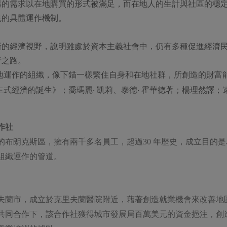
構的需求以在地購買的形式被滿足，而在地人的生計與社區的穩
先的具體運作機制。
新的經濟視野，說明雖處於資本主義社會中，仍有多種促進經濟
行之路。
地運作的組織，像下錨一樣繫住自身和在地社群，所創造的財富
式經濟的誕生》；喬瑪麗‧ 凱莉、泰德‧ 霍華德著；楊理然譯；
作社
的布朗克斯區，擁有兩千多名員工，超過30 年歷史，成立目的
組織運作的管道。
夫蘭市，成立於克里夫蘭醫院附近，藉著創造就業機會來改善地
共同合作下，該合作社獲得城市發展局百萬美元的資金挹注，創造