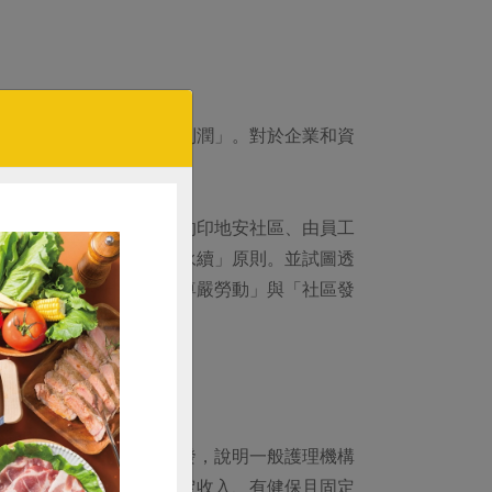
投資與生產來追求「最高利潤」。對於企業和資
保育往往視為次要。
民部落創造地方經濟再生的印地安社區、由員工
例間共通的「社群」和「永續」原則。並試圖透
呈現民主式經濟實踐下「尊嚴勞動」與「社區發
以一位女性看護的故事出發，說明一般護理機構
合作社後，才開始享有穩定收入、有健保且固定