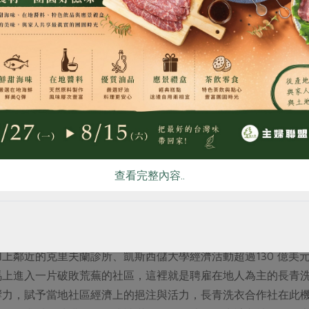
食
RPET
食譜
減硝酸鹽
雞蛋
食安
共同
員工流動率高達66%，然而護理合作社的流動率僅為20 ～ 2
的管理模式。在護理合作社，員工擁有正式發言權，例如投票選
不希望員工的存在僅為老闆服務，或幫股東與董事創造高報酬。
然產生，員工也更願意付出來維持組織運作，組織的目標「提高
利益復甦地方經濟
查看完整內容..
濟生產的目的是將經濟價值回歸公眾，並強化地方社群的發展。
說明地方組織如何深化連結以促進地方經濟的復甦。
上鄰近的克里夫蘭診所、凱斯西儲大學經濟活動超過130 億美
馬上進入一片破敗荒蕪的社區，這裡就是聘雇在地人為主的長青
響力，賦予當地社區經濟上的挹注與活力，長青洗衣合作社在此