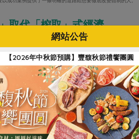
並以成功案例提供了一條明確的道路給想要徹底改變體制的人。
」取代「榨取」式經濟
網站公告
：「為什麼要把民主放入經濟？」資本主義的經濟架構，是透過
本意味著創造利潤，因此勞工的薪水、在地性的發展以及環境的
【2026年中秋節預購】豐馥秋節禮饗團圓
各種民主式經濟實驗正在進行中。書中透過訪談介紹了回歸到原
以在地服務為使命的社區儲蓄銀行聯盟等多個案例，點出各個案
運作模式，來歸納與掌握何謂民主式經濟。以下以書中兩個案例
尊嚴 實踐產業民主
「家庭護理夥伴合作社」是說明「勞動先於資本」的經典。案例
異。她原本在機構從事兼職、無保險的看護工作，直到進入護理