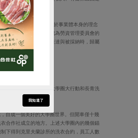
購買
5%，能夠造就如此佳績，在於事業體本身的理念
舉董事會成員、透過選任成為勞資管理委員會的
而當員工的意見得以充分表達與被採納時，歸屬
員工薪資」也就得以達成。
作者以美國克里福蘭市的大學圈大行動和長青洗
我知道了
元，自成一個美好的大學圈世界。但開車僅十幾
洗衣合作社成立的地方。上述大學圈內的幾個錨
機制下得到克里夫蘭診所的洗衣合約，員工人數