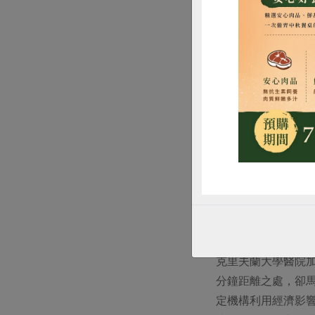
年休的工作待遇。
惜
在美國，家庭看護的
及組織架構：民主
幹部。這間合作社
感與工作認同即自
以公共
民主式經濟認為經
衣合作社的連結，
克里夫蘭大學醫院加
分鐘距離之處，卻
定機構利用經濟影