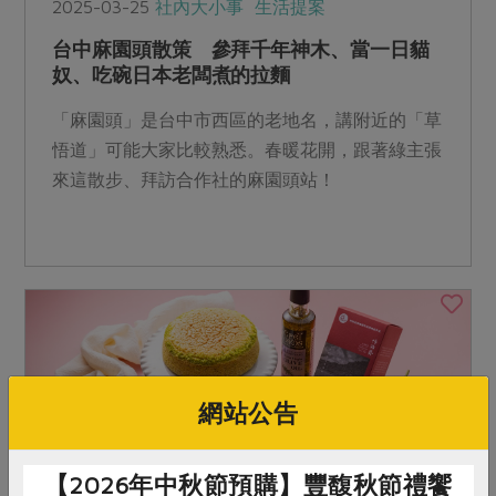
2025-03-25
社內大小事
生活提案
台中麻園頭散策 參拜千年神木、當一日貓
奴、吃碗日本老闆煮的拉麵
「麻園頭」是台中市西區的老地名，講附近的「草
悟道」可能大家比較熟悉。春暖花開，跟著綠主張
來這散步、拜訪合作社的麻園頭站！
網站公告
【2026年中秋節預購】豐馥秋節禮饗