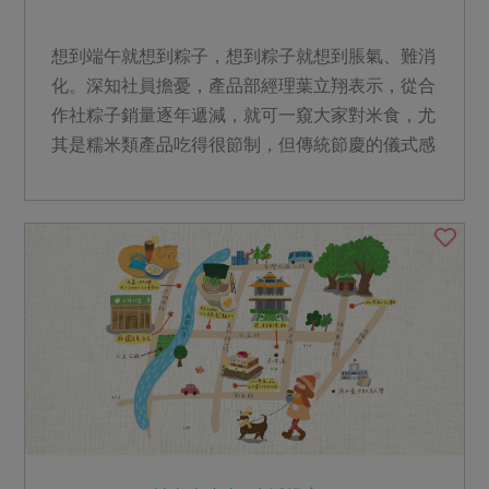
想到端午就想到粽子，想到粽子就想到脹氣、難消
化。深知社員擔憂，產品部經理葉立翔表示，從合
作社粽子銷量逐年遞減，就可一窺大家對米食，尤
其是糯米類產品吃得很節制，但傳統節慶的儀式感
還是要有，合作社根據往年端午節預購的市調，推
出一系列粽子搭配小食，讓社員吃飽吃巧、健康無
負擔。