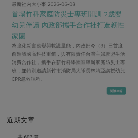
畜產肉類
水產
廚房瑜伽
最新社內大小事
2026-06-08
合作25-經典快閃最後一週
水畜加工品
首場竹科家庭防災士專班開訓 2歲嬰
料理方式
產品檢驗
合作25-精選產品第四彈
關注議題
幼兒伴讀 內政部攜手合作社打造韌性
烘焙．點心
自主把關
合作25-精選產品第三彈
調理食材・點心
減硝酸鹽
惜食
家園
醬料
檢驗報告
更多當季產品
調味醬料/南北貨
烘焙
非基改運動
支持本土農糧
為強化災害應變與救護量能，內政部今（8）日首度
湯品．鍋物
硝酸鹽檢驗
休閒零嘴
沖泡飲品
前進我國高科技重鎮，與有限責任台灣主婦聯盟生活
廢核運動
能源議題
漬物
議題活動
消費合作社，攜手在新竹科學園區舉辦家庭防災士專
保健食品
減添加物
減塑減廢
涼拌沙拉
班，並特別邀請新竹市消防局大隊長林靖亞講授幼兒
社員權益
主婦聯盟X樂齡網特約優惠案
公益金
食農教育
CPR急救課程。
飲品
居家好物
合作社法規
30%rPET紅烏龍茶
更多議題
閱讀本篇
美妝保養
個人清潔
社務專區
2024農業發展計畫年度報告
主題食譜
生活者e週報
家庭清潔
織品
選舉專區
更多議題活動
異國料理
日用品
圖書禮品
近期文章
綠主張月刊
年菜食譜
防災用品
最新消息
把最好的台灣味帶回家！
典藏閱覽室
養身食補
共 687 篇