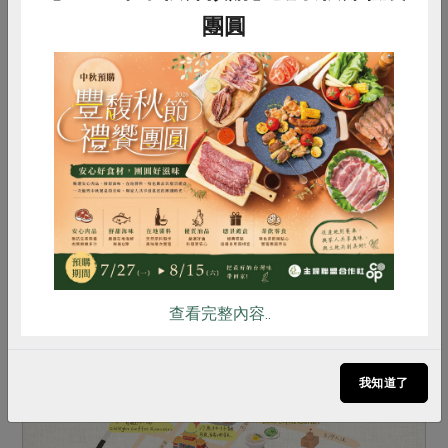
團圓
2025-02-28
社內大小事
產品故事
感恩與呵護讓愛延續 2025母親節預購企劃
幕後心底話
惜食
RPET
食譜
減硝酸鹽
2025母親節預購自3/3(一)開始！今年有哪些特色
雞蛋
食安
共同購買
品項及亮點新品？合作社還能為媽媽準備哪些生活
必需品？看看企畫部𨪃鈺課長推薦如何利用。
查看完整內容..
我知道了