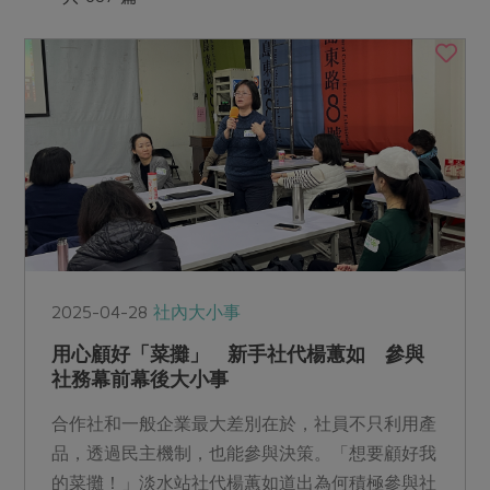
媒體報導
最新產品
節慶大餐
下載專區
優惠專區
高麗菜海鮮煎餅
地區活動
素食專區
社務會議
地區活動
樂齡友善
活動報下載
2025-04-28
社內大小事
用心顧好「菜攤」 新手社代楊蕙如 參與
社務幕前幕後大小事
合作社和一般企業最大差別在於，社員不只利用產
品，透過民主機制，也能參與決策。「想要顧好我
的菜攤！」淡水站社代楊蕙如道出為何積極參與社