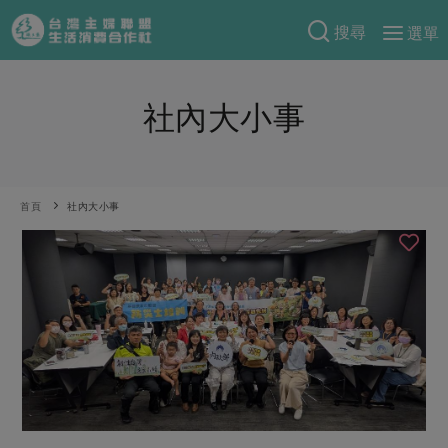
搜尋
選單
產品分類
社內大小事
當季蔬果
食譜料理
一籃菜
當令水果
食材
特別企畫
芽苗類
蕈菇類
米食
首頁
社內大小事
預購活動
綠主張
辛香料類
麵食
把最好的台灣味帶回家！
觀點文章
關於合作社
肉食
奶蛋豆・五穀
防災用品預購圓滿結束
主婦食堂
一籃菜真心話
海鮮
蛋
乳製品
認識合作社
重要公告
2026年端午節預購圓滿結束
社內大小事
合作聯合國
常備菜
豆製品
米麵雜糧
關於我們
更多預購活動
產品故事
生活提案
蔬食
合作社組織
肉品・水產
樂齡生活
親子食育
蛋料理
當季產品
員工與求才