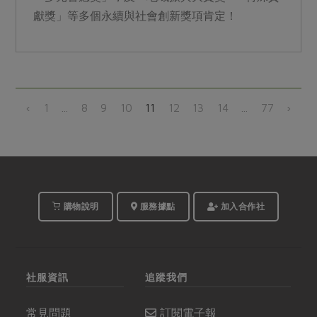
獻獎」等多個永續與社會創新獎項肯定！
‹
1
...
8
9
10
11
12
13
14
...
77
›
購物說明
服務據點
加入合作社
社服資訊
追蹤我們
常見問題
訂閱電子報