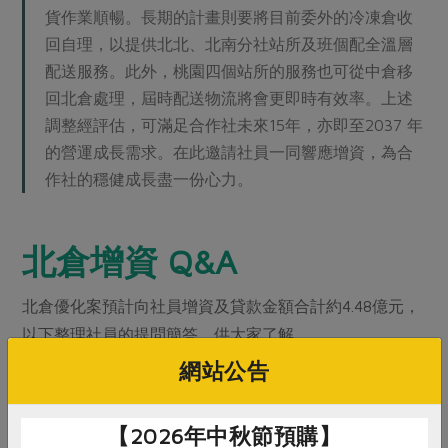
貨作業順暢。長期的計畫則要將目前委外的冷凍倉收
回自理，以提供北北、北南分社站所及班個配全溫層
配送服務。此外，桃園四個站所的服務也可從中倉移
回北倉處理，屆時配送物流將會更即時有效率。上述
調整經評估，可滿足合作社未來15年，亦即至2037 年
的營運成長需求。在此邀請社員一同響應增資，為合
作社的穩健成長盡一份心力。
北倉增資 Q&A
北倉優化案預計向社員增資及貸款金額合計約4.48億元，
以下整理社員的提問簡答，供大家了解。
網站公告
Q1．北倉增資會製發實體股票嗎？何時寄發？如何查詢是
否已完成增資？
【2026年中秋節預購】
A：北倉增資將製發實體股票，股票將於增資活動結束