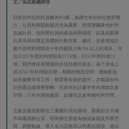
文／温昆庭總經理
目前合作社的社員數為8.3萬，為擴大本社的社會影響
力，社員利用額的提升尤為重要。而營運團隊也針對
忠誠社員、低利用社員的產品利用成長，以及招募新
社員等面向擬定具體的行動方案。據此，北倉增資計
畫中說明利用額在十年內都至少有3% 以上的成長；預
估2022 年度的利用額為17.13億，2032年將到達23
億，我們會踩著穩健的步伐持續向前走。為了達成上
述2032 年利用額目標，相關的物流空間、運輸配送、
站所服務等等工作，都需要有效的提升，才能讓合作
社的產品循環更順暢。目前本社計畫半年內增加北倉
空間，三年內買地建屋，以優化北倉和總社的空間。
北倉改建規劃將在三重總社現址購地，新建綜合大樓
作為職員辦公室，現有辦公室改為物流倉儲及作業空
間，調整動線、導入省力設施等以利產品儲放、進出