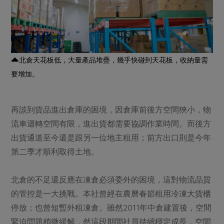
北倉天花板低，大量產品堆疊，幾乎快碰到天花板，收納量需
要增加。
再談到貨品進出倉庫的困境，因倉庫前後方空間狹小，物
流車迴轉空間有限，進出貨都需要協調作業時間。而後方
出貨通道至今還是跟另一位地主租用；前方出口則是今年
第二季才順利取得土地。
北倉的不足還反應在凍倉必須委外的困境，這對物流品質
的管控是一大挑戰。本社曾經在農曆春節租用冷凍大貨櫃
停放；也曾短暫外租凍倉。雖然2011年中倉建置後，空間
緊迫問題稍微緩解，然這段期間社員持續穩定成長，空間