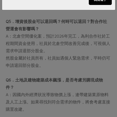
式之手續費需自行支付。
Q5．增資後股金可以退回嗎？何時可以退回？對合作社
營運會有影響嗎？
A：北倉空間優化案，預計2026年完工，為利合作社於工
程期間資金使用，社員於北倉空間改善完成後，可視個人
需求申請退部分股金。
然股金屬於社員所有，社員如遇個人緊急需求，平時仍可
申請退回部分股金。
Q6．土地及建物建築成本飆漲，是否考慮另購現成物
件？
A：因國內外經濟狀況導致物價上漲，連帶建築業原物料
及人工上漲。如果尋找到符合需求的物件，將會考慮直接
購置改建。