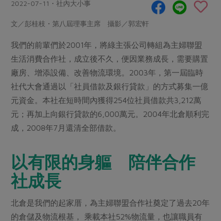
畜產肉類
水產
2022-07-11・社內大小事
廚房瑜伽
傳到心坎裡，誠心又澎派
水畜加工品
料理方式
文／彭桂枝・第八屆理事主席 攝影／郭宏軒
產品檢驗
合作25-經典快閃最後一週
關注議題
烘焙．點心
我們的前輩們於2001年，將綠主張公司轉組為主婦聯盟
自主把關
合作25-精選產品第四彈
調理食材・點心
減硝酸鹽
惜食
醬料
生活消費合作社，成立後不久，便因業務成長，需要購置
檢驗報告
更多當季產品
調味醬料/南北貨
烘焙
非基改運動
支持本土農糧
廠房、增添設備、改善物流環境。2003年，第一屆臨時
湯品．鍋物
硝酸鹽檢驗
休閒零嘴
沖泡飲品
社代大會通過以「社員借款及銀行貸款」的方式募集一億
廢核運動
能源議題
漬物
議題活動
元資金。本社在短時間內獲得254位社員借款共3,212萬
保健食品
減添加物
減塑減廢
涼拌沙拉
元；再加上向銀行貸款的6,000萬元。2004年北倉順利完
社員權益
主婦聯盟X樂齡網特約優惠案
公益金
食農教育
成，2008年7月還清全部借款。
飲品
居家好物
合作社法規
30%rPET紅烏龍茶
更多議題
美妝保養
個人清潔
社務專區
2024農業發展計畫年度報告
以有限的身軀 陪伴合作
主題食譜
生活者e週報
家庭清潔
織品
選舉專區
更多議題活動
社成長
異國料理
日用品
圖書禮品
綠主張月刊
年菜食譜
北倉是我們的起家厝，為主婦聯盟合作社奠定了過去20年
防災用品
最新消息
傳到心坎裡，誠心又澎派
典藏閱覽室
養身食補
的倉儲及物流根基， 乘載本社52%物流量，也讓職員有