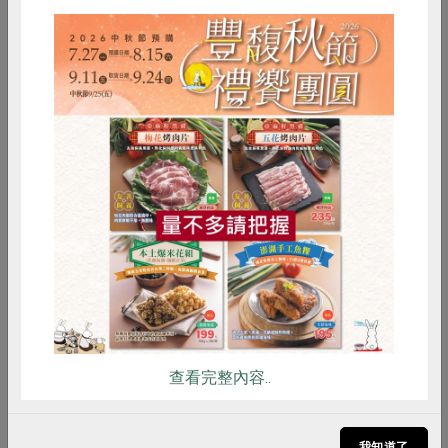
後，統一於12月寄給社員。社員於完成轉帳或匯款完成
後，隔一個工作日，可至官網登入查詢個人股金情形。
Q2．到站所進行現金增資，每一個社員一天僅能一筆
嗎？
A：站所現金增資可以單筆，也可以多筆增資，但每日單
惜食
RPET
食譜
減硝酸鹽
筆限2,000元以上，一萬元以內。當日增資現金如到達上
雞蛋
食安
共同購買
限，可分散多天到站所進行。然考量現金保管之安全性，
建議多利用線上增資或使用專用帳號，以轉帳方式進行。
Q3．為什麼於官網增資，單筆有三萬元限制？
A：受限於各銀行之非約定轉帳規定，故設定官網增資單
次上限三萬元。
查看完整內容..
Q4．增資金額可以刷卡嗎？
A：依法規定社員股金需以現金支付，如以轉帳或匯款方
我知道了