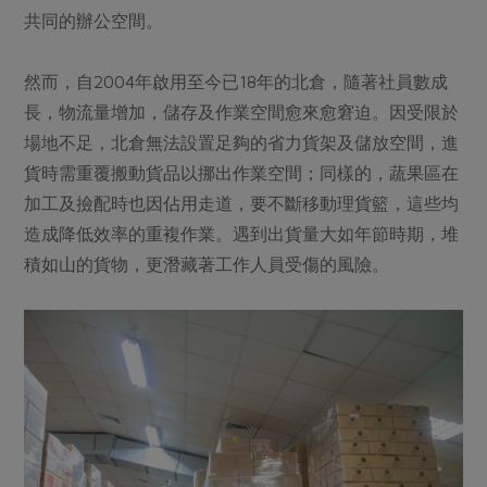
媒體報導
最新產品
共同的辦公空間。
節慶大餐
下載專區
優惠專區
然而，自2004年啟用至今已18年的北倉，隨著社員數成
高麗菜海鮮煎餅
長，物流量增加，儲存及作業空間愈來愈窘迫。因受限於
地區活動
素食專區
場地不足，北倉無法設置足夠的省力貨架及儲放空間，進
社務會議
地區活動
貨時需重覆搬動貨品以挪出作業空間；同樣的，蔬果區在
樂齡友善
活動報下載
加工及撿配時也因佔用走道，要不斷移動理貨籃，這些均
造成降低效率的重複作業。遇到出貨量大如年節時期，堆
積如山的貨物，更潛藏著工作人員受傷的風險。