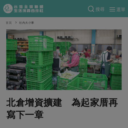
搜尋
選單
產品分類
首頁
社內大小事
當季蔬果
食譜料理
一籃菜
當令水果
食材
特別企畫
芽苗類
蕈菇類
米食
預購活動
綠主張
辛香料類
麵食
把最好的台灣味帶回家！
觀點文章
關於合作社
肉食
奶蛋豆・五穀
防災用品預購圓滿結束
主婦食堂
一籃菜真心話
海鮮
蛋
乳製品
認識合作社
重要公告
2026年端午節預購圓滿結束
北倉增資擴建 為起家厝再
社內大小事
合作聯合國
常備菜
豆製品
米麵雜糧
關於我們
更多預購活動
產品故事
生活提案
蔬食
寫下一章
合作社組織
肉品・水產
樂齡生活
親子食育
蛋料理
當季產品
員工與求才