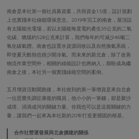
南倉是本社第一個社員募資案，共得資金1.5億，設計規劃
上也實踐本社綠能環保意念。2019年完工的南倉，屋頂設
有太陽能光電場，若以太陽能每度電約產生35公克的二氧
化碳、燃煤約528公克來計算，我們每年約可減少46噸二
氧化碳氣體。南倉也設置水資源回收以及自然換氣系統，
即使夏天酷熱也很少開冷氣。而未來的新北倉，除了改善
物流作業空間外，相關的綠能設計也將納入，期盼成為繼
南倉之後，本社另一個實踐綠能空間的案例。
五月增資活動開跑後，本社收到的第一筆增資是來自北倉
一位思覺失調症康復的職員，他小小的一筆錢，卻是聚沙
成塔、涓滴成河的關鍵力量。你我也可以是這股關鍵的力
量，讓我們一起來為本社新的20年打造更穩固的根基。
合作社營運發展與北倉擴建的關係