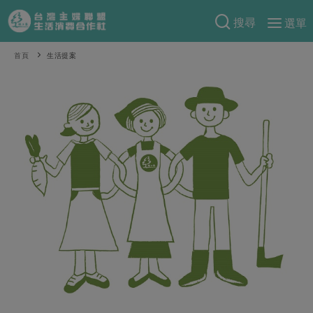
搜尋
選單
產品分類
首頁
生活提案
當季蔬果
食譜料理
一籃菜
當令水果
食材
特別企畫
芽苗類
蕈菇類
米食
預購活動
綠主張
辛香料類
麵食
把最好的台灣味帶回家！
觀點文章
關於合作社
肉食
奶蛋豆・五穀
防災用品預購圓滿結束
主婦食堂
一籃菜真心話
海鮮
蛋
乳製品
認識合作社
重要公告
2026年端午節預購圓滿結束
社內大小事
合作聯合國
常備菜
豆製品
米麵雜糧
關於我們
更多預購活動
產品故事
生活提案
蔬食
合作社組織
肉品・水產
樂齡生活
親子食育
蛋料理
當季產品
員工與求才