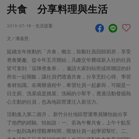
畜產肉類
水產
廚房瑜伽
共食 分享料理與生活
傳到心坎裡，誠心又澎派
水畜加工品
料理方式
產品檢驗
合作25-經典快閃最後一週
關注議題
烘焙．點心
2013-07-18・生活提案
自主把關
合作25-精選產品第四彈
調理食材・點心
減硝酸鹽
惜食
醬料
文／潘嘉慧
檢驗報告
更多當季產品
調味醬料/南北貨
烘焙
非基改運動
支持本土農糧
湯品．鍋物
延續去年推動的「共食」概念，鼓勵社員回歸廚房，享受
硝酸鹽檢驗
休閒零嘴
沖泡飲品
廢核運動
能源議題
漬物
煮食樂趣。從今年五月開始，凡繳交年費或新入社的社員
議題活動
保健食品
減添加物
減塑減廢
皆可拿到「逗陣煮食券」，邀請大家到站所或班聯誼的好
涼拌沙拉
社員權益
主婦聯盟X樂齡網特約優惠案
所在一起開飯，讓社員們透過共食，分享烹飪心得、學習
公益金
食農教育
飲品
居家好物
合作社法規
食材知識。在籌辦過程中，希望社員一起參與，可能是一
30%rPET紅烏龍茶
更多議題
日主廚、洗菜或是挑菜、洗碗的小幫手，透過活動發掘熱
美妝保養
個人清潔
社務專區
2024農業發展計畫年度報告
心主動的社員，也為地區營運注入新活力。
主題食譜
生活者e週報
家庭清潔
織品
選舉專區
更多議題活動
異國料理
活動進入第二個月， 新竹分社地區營運專員陳怡如分享
日用品
圖書禮品
綠主張月刊
了他們的經驗。怡如說：一、若為午餐共食，上午十點至
年菜食譜
防災用品
最新消息
傳到心坎裡，誠心又澎派
十一點則為料理觀摩時間，開放社員一起學習幫忙。二、
典藏閱覽室
養身食補