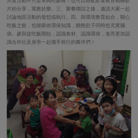
共食活動不只是單純吃飯喔！也可以搭配飲食教育相關影
媒體報導
最新產品
節慶大餐
片的分享，寓教於樂。三、聚餐聯誼之後，邀請大家一起
下載專區
討論地區活動的發想或執行。四、與環境教育結合，開心
優惠專區
吃飯之餘，也能吸收環保知識，餵飽肚子同時也充實腦
高麗菜海鮮煎餅
地區活動
袋。參與從吃飯開始，認識食材、認識環保，進而更加認
素食專區
識合作社及身旁一起攜手前行的夥伴們！
社務會議
地區活動
樂齡友善
活動報下載