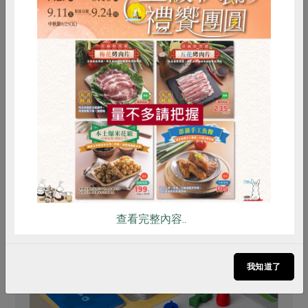
穿上圍裙、戴上頭巾的社員鄭麗娥是本日主廚，參與的社
員在實境料理秀中，學到不少料理小秘訣，也認識了合作
惜食
RPET
食譜
減硝酸鹽
社的食材。（圖／中壢站）
雞蛋
食安
共同購買
推薦閱讀
查看完整內容..
我知道了