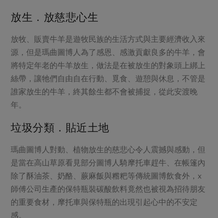
放生．放慈悲心生
放牧、販賣牛羊是遊牧民族的生活方式與主要經濟收入來
源，但是瑪曲圖博人為了感恩、感激貢獻良多的牛羊，會
將特定年老的牛羊放生，做法是在被放生的對象頭上綁上
絲帶，讓牠們自由自在行動、覓食、遊憩與休息，不管是
誰家放生的牛羊，終其餘生都不會被捕捉，從此安渡晚
年。
垃圾分類．貼近土地
瑪曲圖博人對動、植物放生的慈悲心令人震撼與感動，但
是當在高山草原看見部分圖博人騎摩托車趕牛、在帳篷內
除了酥油茶、奶酪、蕨麻飯與糌粑等傳統圖博飲食外，x
師傅公司生產的保特瓶裝碳酸飲料竟然也被視為招待朋友
的重要食材，摩托車與保特瓶的出現引起心中的不安定
感。