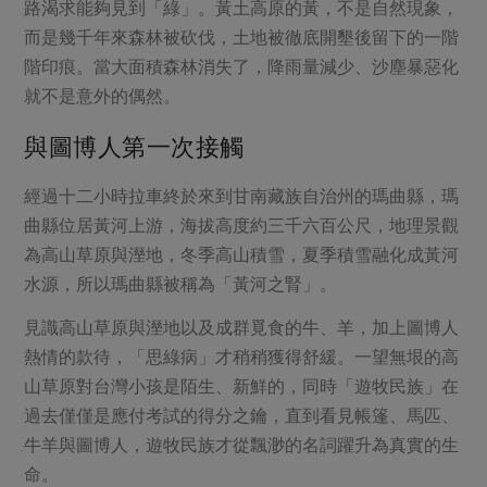
媒體報導
路渴求能夠見到「綠」。黃土高原的黃，不是自然現象，
最新產品
節慶大餐
而是幾千年來森林被砍伐，土地被徹底開墾後留下的一階
下載專區
階印痕。當大面積森林消失了，降雨量減少、沙塵暴惡化
優惠專區
就不是意外的偶然。
高麗菜海鮮煎餅
地區活動
素食專區
與圖博人第一次接觸
社務會議
地區活動
樂齡友善
經過十二小時拉車終於來到甘南藏族自治州的瑪曲縣，瑪
活動報下載
曲縣位居黃河上游，海拔高度約三千六百公尺，地理景觀
為高山草原與溼地，冬季高山積雪，夏季積雪融化成黃河
水源，所以瑪曲縣被稱為「黃河之腎」。
見識高山草原與溼地以及成群覓食的牛、羊，加上圖博人
熱情的款待，「思綠病」才稍稍獲得舒緩。一望無垠的高
山草原對台灣小孩是陌生、新鮮的，同時「遊牧民族」在
過去僅僅是應付考試的得分之鑰，直到看見帳篷、馬匹、
牛羊與圖博人，遊牧民族才從飄渺的名詞躍升為真實的生
命。