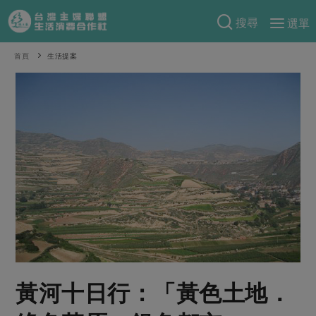
搜尋
選單
產品分類
首頁
生活提案
當季蔬果
食譜料理
一籃菜
當令水果
食材
特別企畫
芽苗類
蕈菇類
米食
預購活動
綠主張
辛香料類
麵食
把最好的台灣味帶回家！
觀點文章
關於合作社
肉食
奶蛋豆・五穀
防災用品預購圓滿結束
主婦食堂
一籃菜真心話
海鮮
蛋
乳製品
認識合作社
重要公告
2026年端午節預購圓滿結束
社內大小事
合作聯合國
常備菜
豆製品
米麵雜糧
關於我們
更多預購活動
產品故事
生活提案
蔬食
合作社組織
黃河十日行：「黃色土地．
肉品・水產
樂齡生活
親子食育
蛋料理
當季產品
員工與求才