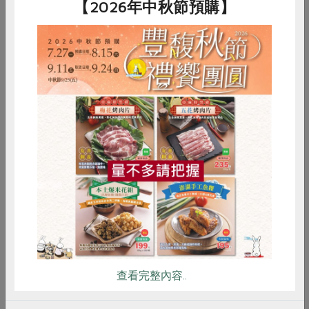
【2026年中秋節預購】
現代化是筆者熟悉的場景，但是我就像高山草原的牛羊，
久久無法適應高度工業化的空氣。如果能夠擁有藍天、白
雲與清新的空氣，歷史古都是否更宜人？
環保組織「綠色中原」發現空氣汙染嚴重，但是相關政府
機關卻未開始監測空氣品質，所以率先購買PM2.5/PM10
簡易測量儀器，定期監測並公開河南省的PM2.5/PM10數
值，讓空氣汙染程度數據化、透明化，綠色中原的先知與
先行獲得大家的鼓勵與喝采。
惜食
RPET
食譜
減硝酸鹽
畫面回到黃河行的第一站蘭州中川機場，海關人員要求打
雞蛋
食安
共同購買
開行李箱，取出地球公民基金會出版的刊物，逐一翻閱後
對他的長官說：「環保的！」長官點頭示意通關放行。由
此看來，環境保護是可以跨越台灣海峽，成為兩岸的新交
集。（作者：本屆理事。）
原刊登於2012年11月110期《綠主張》月刊。
查看完整內容..