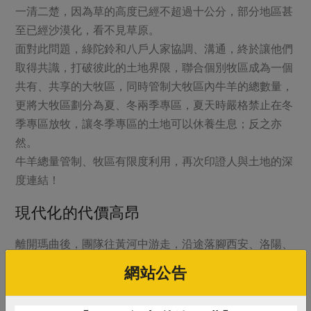
一清二楚，因為草的高度已經不超過十公分，部分地區甚
至已經沙漠化，看不見草原。
面對此問題，綠陀鈴和八戶人家協調、溝通，終於讓他們
取得共識，打破彼此的土地界限，聯合個別牧區成為一個
共有、共享的大牧區，同時管制大牧區內牛羊的總數量，
更將大牧區劃分為夏、冬兩季專區，夏天時嚴格禁止在冬
季專區放牧，讓冬季專區的土地可以休養生息；反之亦
然。
牛羊總量管制、牧區有限度利用，再次印證人與土地的深
度連結！
現代化的代價高昂
離開瑪曲後，團隊往黃河中游走，沿途落腳西安、洛陽、
開封與鄭州等歷史悠久的古都。雖是古都，火車站、高鐵
網站公告
站與機場的規模大氣宏偉，公車與轎車川流不息，高樓大
廈一棟棟從地平面長出來，再再顯示現代化的步伐急促。