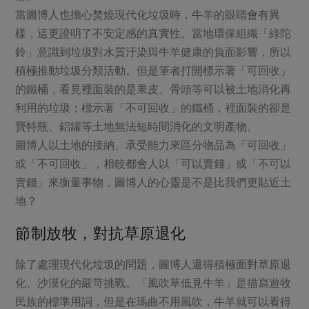
當圖博人也擔心焚燒現代化垃圾時，牛羊的眼睛會有異
樣，這更證明了不安定感的真實性。當地環保組織「綠陀
鈴」意識到垃圾對水質汙染與牛羊健康的負面影響，所以
積極推動垃圾分類活動。但是筆者打開標示著「可回收」
的鐵桶，看見裡面裝的是果皮、骨頭等可以被土地消化再
利用的垃圾；標示著「不可回收」的鐵桶，裡面裝的卻是
寶特瓶、鋁罐等土地無法短時間消化的文明產物。
圖博人以土地的接納、承受能力來區分物品為「可回收」
或「不可回收」，相較都會人以「可以賣錢」或「不可以
賣錢」來衡量事物，圖博人的心靈是不是比我們更貼近土
地？
節制放牧，對抗草原退化
除了處理現代化垃圾的問題，圖博人還得積極面對草原退
化、沙漠化的嚴苛挑戰。「風吹草低見牛羊」是描寫遊牧
民族的標準用詞，但是在瑪曲不用風吹，牛羊就可以看得