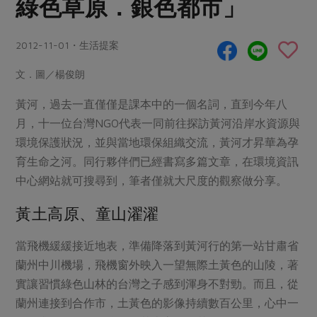
綠色草原．銀色都市」
畜產肉類
水產
廚房瑜伽
合作25-經典快閃最後一週
水畜加工品
料理方式
產品檢驗
合作25-精選產品第四彈
2012-11-01・生活提案
關注議題
烘焙．點心
自主把關
合作25-精選產品第三彈
調理食材・點心
減硝酸鹽
惜食
文．圖／楊俊朗
醬料
檢驗報告
更多當季產品
調味醬料/南北貨
烘焙
非基改運動
支持本土農糧
黃河，過去一直僅僅是課本中的一個名詞，直到今年八
湯品．鍋物
硝酸鹽檢驗
休閒零嘴
沖泡飲品
月，十一位台灣NGO代表一同前往探訪黃河沿岸水資源與
廢核運動
能源議題
漬物
環境保護狀況，並與當地環保組織交流，黃河才昇華為孕
議題活動
保健食品
減添加物
減塑減廢
涼拌沙拉
育生命之河。同行夥伴們已經書寫多篇文章，在環境資訊
社員權益
主婦聯盟X樂齡網特約優惠案
公益金
食農教育
中心網站就可搜尋到，筆者僅就大尺度的觀察做分享。
飲品
居家好物
合作社法規
30%rPET紅烏龍茶
更多議題
黃土高原、童山濯濯
美妝保養
個人清潔
社務專區
2024農業發展計畫年度報告
主題食譜
生活者e週報
家庭清潔
織品
選舉專區
當飛機緩緩接近地表，準備降落到黃河行的第一站甘肅省
更多議題活動
異國料理
蘭州中川機場，飛機窗外映入一望無際土黃色的山陵，著
日用品
圖書禮品
綠主張月刊
實讓習慣綠色山林的台灣之子感到渾身不對勁。而且，從
年菜食譜
防災用品
最新消息
把最好的台灣味帶回家！
蘭州連接到合作市，土黃色的影像持續數百公里，心中一
典藏閱覽室
養身食補