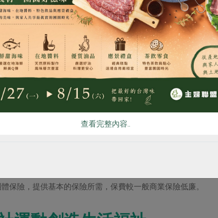
食
RPET
食譜
減硝酸鹽
雞蛋
食安
共同
查看完整內容..
會主辦的亞洲幹部菁英營分別在2016年與2019年皆至東海站所交流，
蓄至少100元股金，透過平日累積的信用，以及幹部的志願服
利率，同時享有一定金額的貸款保險，保費由互助社支付；而僅
團體保險，提供基本的保險所需，保費較一般商業保險低廉。