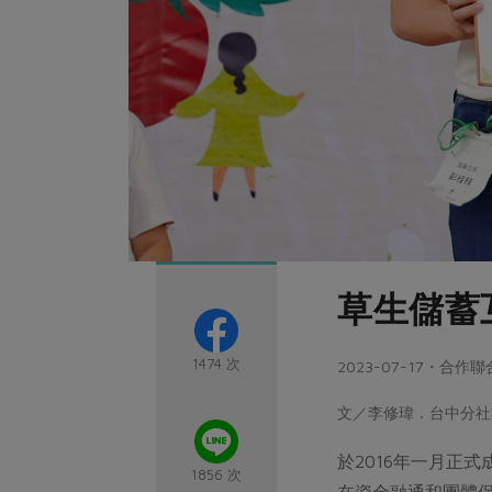
草生儲蓄
1474 次
2023-07-17・合作
文／李修瑋．台中分社
於2016年一月正
1856 次
在資金融通和團體保