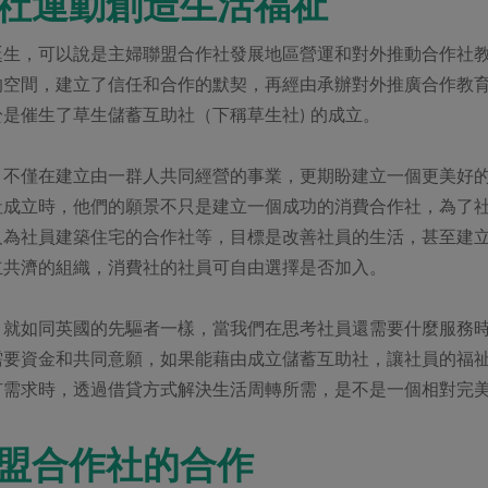
社運動創造生活福祉
誕生，可以說是主婦聯盟合作社發展地區營運和對外推動合作社
的空間，建立了信任和合作的默契，再經由承辦對外推廣合作教
是催生了草生儲蓄互助社（下稱草生社) 的成立。
，不僅在建立由一群人共同經營的事業，更期盼建立一個更美好
社成立時，他們的願景不只是建立一個成功的消費合作社，為了
及為社員建築住宅的合作社等，目標是改善社員的生活，甚至建
立共濟的組織，消費社的社員可自由選擇是否加入。
，就如同英國的先驅者一樣，當我們在思考社員還需要什麼服務
需要資金和共同意願，如果能藉由成立儲蓄互助社，讓社員的福
有需求時，透過借貸方式解決生活周轉所需，是不是一個相對完
盟合作社的合作