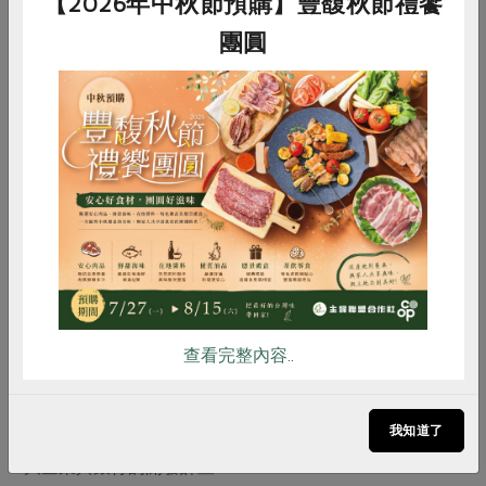
【2026年中秋節預購】豐馥秋節禮饗
身為名豐大家長，「惜情」的黃老闆也回憶起自己與大家
團圓
胼手胝足一起打拚的過往點滴，「如果沒有主婦聯盟這群
人，我的人生不會這麼精采，當時綠主張（公司）做共同
購買是不可能的任務，現在用共同購買的力量，綠電（合
作社）一定要做起來。」時任主婦聯盟合作社代理總經理
（現為財務部經理）的莊碧琴也是綠電合作社社員，她希
惜食
RPET
食譜
減硝酸鹽
望兩社的社員一起思考如何進行更多的社間合作行動。
雞蛋
食安
共同購買
公民電廠最困難的是與屋主溝通的過程，「除了大家不熟
悉公民電廠的概念之外，都市最常見的集合式住宅、公寓
由於產權分散，住戶意見整合困難，目前綠電合作社洽談
都未能成功。」萬蓓琳表示。為了讓更多民眾理解公民電
查看完整內容..
廠的重要性，綠電合作社持續舉辦能源講座和工作坊，也
與其他民間能源合作社保持密切的社間交流，期待有更多
我知道了
公私部門、生產者、公民加入，讓再生能源的發展不只是
大企業與銀行的開發計畫！