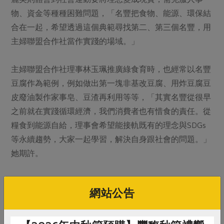
物、資金等種種困難問題，「名豐把食物、能源、環保結
合在一起，希望透過這個典範尋找第二、第三個名豐，用
主婦聯盟合作社當作實踐的場域。」
主婦聯盟合作社理事林玉珮推廣綠食育時，也經常以名豐
豆腐作為範例，例如做出第一塊非基改豆腐、用炸豆腐豆
皮廢油製作家事皂、豆渣再利用等等，「其實名豐從很早
之前就在實踐循環經濟，我們消費者也有惜食的責任。從
糧食到能源自給，理事會希望能接軌既有的理念與SDGs
等永續趨勢，大家一起學習，解決自身跟社會的問題。」
她期許。
擴大共同購買力量一起發
網站公告
綠電