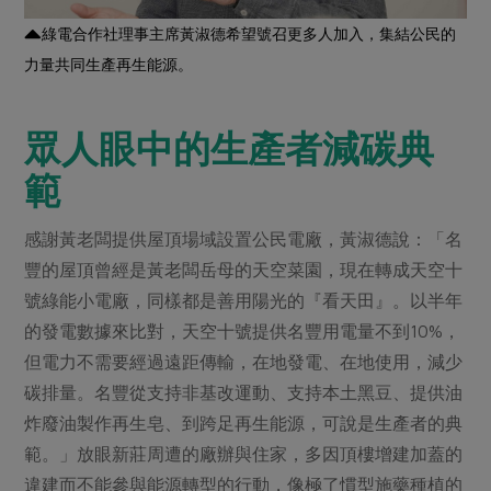
綠電合作社理事主席黃淑德希望號召更多人加入，集結公民的
力量共同生產再生能源。
眾人眼中的生產者減碳典
範
感謝黃老闆提供屋頂場域設置公民電廠，黃淑德說：「名
豐的屋頂曾經是黃老闆岳母的天空菜園，現在轉成天空十
號綠能小電廠，同樣都是善用陽光的『看天田』。以半年
的發電數據來比對，天空十號提供名豐用電量不到10%，
但電力不需要經過遠距傳輸，在地發電、在地使用，減少
碳排量。名豐從支持非基改運動、支持本土黑豆、提供油
炸廢油製作再生皂、到跨足再生能源，可說是生產者的典
範。」放眼新莊周遭的廠辦與住家，多因頂樓增建加蓋的
違建而不能參與能源轉型的行動，像極了慣型施藥種植的