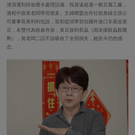
渣清運到排放廢水處理設備，投資遠超過一般豆腐工廠，
過程中跟黃老闆學習很多。主婦聯盟合作社前身綠主張公
司董事長黃利利也說，當初從頭學習自國外進口非基改黃
豆，名豐代為租倉存放，黃豆放到長蟲（因未摻殺蟲殺菌
劑），黃老闆二話不說吸收了全部損失，她至今仍然感
念。