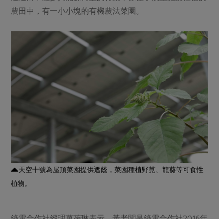
農田中，有一小小塊的有機農法菜園。
天空十號為屋頂菜園提供遮蔭，菜園種植野莧、龍葵等可食性
植物。
綠電合作社經理萬蓓琳表示，黃老闆是綠電合作社2016年