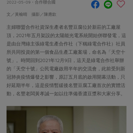
畜產肉類
水產
2022-05-09・合作聯合國
廚房瑜伽
合作25-經典快閃最後一週
水畜加工品
料理方式
文／黃榆晴 攝影／陳應欽
產品檢驗
合作25-精選產品第四彈
關注議題
烘焙．點心
主婦聯盟合作社資深生產者名豐豆腐位於新莊的工廠屋
自主把關
合作25-精選產品第三彈
調理食材・點心
減硝酸鹽
惜食
醬料
頂，2021年五月架設的太陽能光電系統開始併聯發電，這
檢驗報告
更多當季產品
調味醬料/南北貨
烘焙
非基改運動
支持本土農糧
是由台灣綠主張綠電生產合作社（下稱綠電合作社）社員
湯品．鍋物
硝酸鹽檢驗
休閒零嘴
沖泡飲品
所共同投資的第一個食品生產工廠案場，命名為「天空十
廢核運動
能源議題
漬物
議題活動
號」。時間回到2021年12月9日，這天是綠電合作社舉辦
保健食品
減添加物
減塑減廢
涼拌沙拉
的「天空十號」公民電廠啟用半年的交流會，此前受到新
社員權益
主婦聯盟X樂齡網特約優惠案
公益金
食農教育
冠肺炎疫情爆發之影響，原訂五月底的啟用開幕活動，只
飲品
居家好物
合作社法規
30%rPET紅烏龍茶
更多議題
好延期半年，這是疫情暫緩後名豐豆腐工廠首次的實體活
美妝保養
個人清潔
社務專區
2024農業發展計畫年度報告
動，名豐老闆黃孝誠一如以往準備香濃豆漿和大家分享。
主題食譜
生活者e週報
家庭清潔
織品
選舉專區
更多議題活動
異國料理
日用品
圖書禮品
綠主張月刊
年菜食譜
防災用品
最新消息
把最好的台灣味帶回家！
典藏閱覽室
養身食補