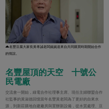
媒體報導
最新產品
節慶大餐
下載專區
優惠專區
高麗菜海鮮煎餅
地區活動
素食專區
社務會議
地區活動
樂齡友善
活動報下載
名豐豆腐大家長黃孝誠老闆娓娓道來自共同購買時期開始合作
的情誼。
名豐屋頂的天空 十號公
民電廠
交流會一開始，綠電合作社理事主席、現任主婦聯盟合作
社監事的黃淑德回憶當年名豐黃老闆為了更好的自來水
源，到新莊購地自建廠房與置辦新設備，從水質處理、豆