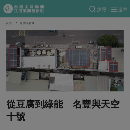
搜尋
選單
產品分類
首頁
合作聯合國
當季蔬果
食譜料理
一籃菜
當令水果
食材
特別企畫
芽苗類
蕈菇類
米食
預購活動
綠主張
辛香料類
麵食
把最好的台灣味帶回家！
觀點文章
關於合作社
肉食
奶蛋豆・五穀
防災用品預購圓滿結束
主婦食堂
一籃菜真心話
海鮮
蛋
乳製品
認識合作社
重要公告
2026年端午節預購圓滿結束
從豆腐到綠能 名豐與天空
社內大小事
合作聯合國
常備菜
豆製品
米麵雜糧
關於我們
更多預購活動
產品故事
生活提案
蔬食
十號
合作社組織
肉品・水產
樂齡生活
親子食育
蛋料理
當季產品
員工與求才