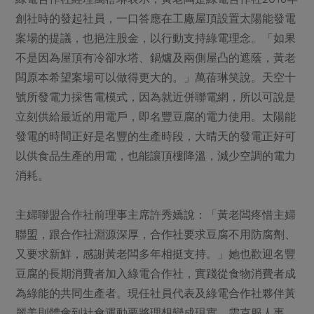
創社時的發起社員，一口答應在工廠屋頂設置太陽能發電
案場的提議，也挹注股金，以行動支持綠電理念。「如果
不是因為屋頂有冷卻水塔、鍋爐及兩側屋凸的遮蔭，黃老
闆原本希望案場可以做得更大的。」萬蓓琳笑說。天空十
號所發電力採售電模式，因為就近併聯電網，所以可說是
立刻供給最近的用電戶，即名豐豆腐的電力使用。太陽能
發電的時間正好是名豐的生產時段，大晴天的發電正好可
以供食品生產的用電，也能讓頂樓降溫，減少空調的電力
消耗。
主婦聯盟合作社前理事主席許秀嬌說：「黃老闆疼惜主婦
聯盟，跟合作社淵源深厚，合作社要求豆腐不用防腐劑、
又要求新鮮，感謝黃老闆多年相挺支持。」她也歡迎名豐
豆腐的長期消費者加入綠電合作社，實踐從食物消費者成
為綠能的共同生產者。現任社員代表及綠電合作社夥伴黃
麗美則體會到社會運動要將理想變成現實，需克服人事