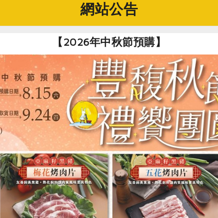
網站公告
【2026年中秋節預購】
人」，不能忽略他們的需求。
了照顧家人 更要安頓自己
顧者關懷總會（以下簡稱「家總」）以「國人住院陪病經驗調查
驗；照顧家人期間，八成的民眾曾因陪病照顧影響工作，需請假
居多，約佔七成；主要照顧者每天平均照顧時間長達12個小時，
項，分別失去自己的生活、工作與照顧難以兼顧，以及經濟困難