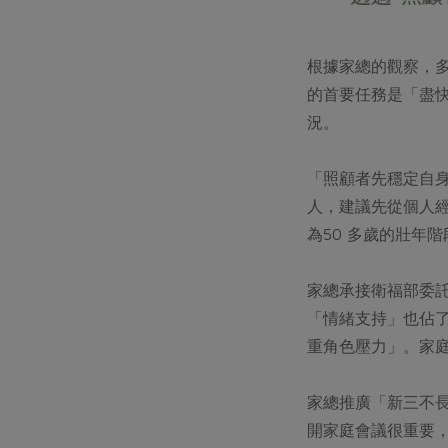
根據家總的觀察，
的首要任務是「盡
況。
「照顧者先穩定自
人，建議先從個人
為50 多歲的壯年
家總承接衛福部委託
「情緒支持」也佔
重角色壓力」。家
家總推廣「新三不
開家庭會議很重要