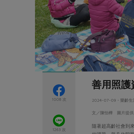
善用照護
1008 次
2024-07-09・樂齡生
文／陳怡樺 圖片提供
隨著超高齡社會到
1263 次