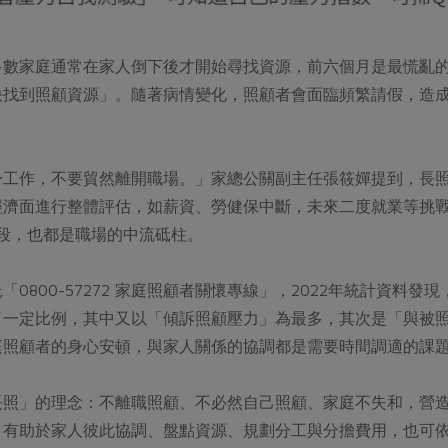
多數家庭通常在家人倒下後才開始尋找資源，前六個月是最慌亂
快找到照顧資源」。隨著病情變化，照顧者會面臨頻繁請假，造
身工作，不要貿然離開職場。」家總公關副主任張筱嬋提到，長
經濟面進行整體評估，如薪資、勞健保中斷，未來二度就業等挑
階段，也都是職場的中流砥柱。
「0800-57272 家庭照顧者關懷專線」，2022年統計資料
了一定比例，其中又以「傾訴照顧壓力」為最多，其次是「與被
庭照顧者的身心安頓，與家人關係的協調都是需要時間調適的課
長照」的理念：不離職照顧、不必然自己照顧、家庭不失和，營
，有助於家人彼此協調、盤點資源、規劃分工與分擔費用，也可