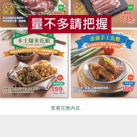
食
RPET
食譜
減硝酸鹽
雞蛋
食安
共同
查看完整內容..