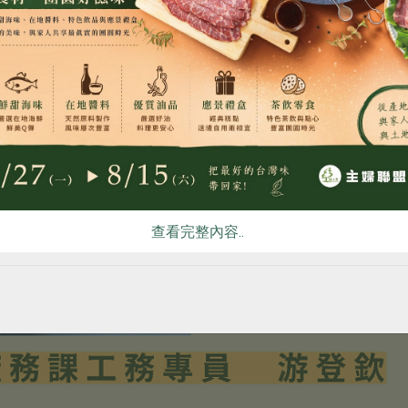
食
RPET
食譜
減硝酸鹽
雞蛋
食安
共同
查看完整內容..