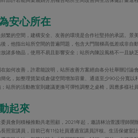
為安心所在
最頻繁的空間，建構安全、友善的環境是合作社堅持的承諾。景
點後，他指出站所空間的普遍問題，包含大門階梯高低差或非自
堆放諸多物品，使用不易且影響安全；站所內陳設風格不一且缺
則在如何改善，許君能說明，站所改善方案經由各分社舉辦討論
的簡化，如整理貨架或倉儲空間增加容量、通道至少90公分寬以
施；站所的活動教室則建議更換可彈性調整之桌椅，因應多樣社
動起來
委員會則積極推動共老照顧，2021年起，邀請林治萱護理師
為長照宣講員，目前已有11位社員通過宣講員評核。生活保健室