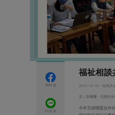
福祉相談
1883 次
2022-12-15・社內大
文／莊佩珊・北南分社
今年主婦聯盟合作
2103 次
場由執行福祉計畫