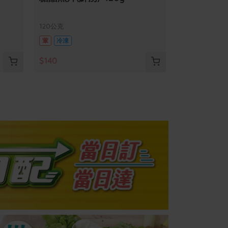
120公克
葷
冷凍
$140