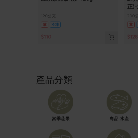
正)-
120公克
200
葷
冷凍
葷
$110
$128
產品分類
當季蔬果
肉品·水產