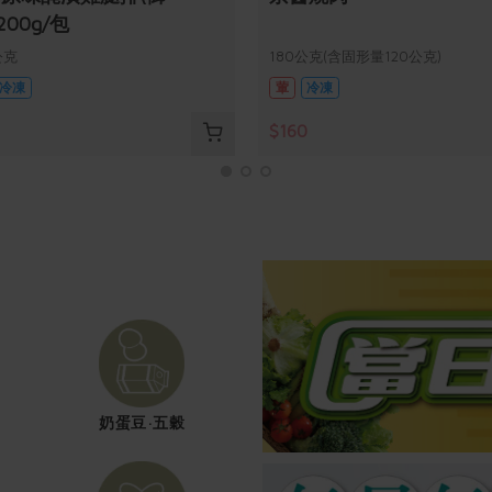
200g/包
公克
180公克(含固形量120公克)
冷凍
葷
冷凍
$160
奶蛋豆·五穀