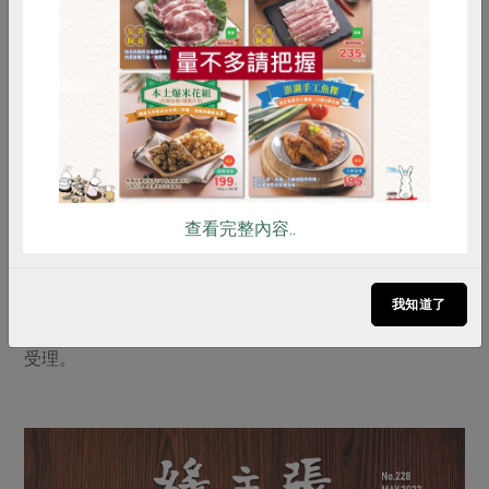
惜食
RPET
食譜
減硝酸鹽
雞蛋
食安
共同購買
註
查看完整內容..
1 資料來源參考自《2021家庭用電資訊百科》工研院綠能
所，2022年7月編印。
2 經濟部推動之「住宅家電汰舊換新節能補助」，申請期
我知道了
間至民國113年1月15日止，如補助經費用罄，將提前截止
受理。