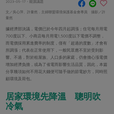
畜產肉類
水產
2023-05-17・能源議題
廚房瑜伽
合作25-經典快閃最後一週
水畜加工品
料理方式
文／吳心萍、許量然．主婦聯盟環境保護基金會專員 攝影／許
產品檢驗
合作25-精選產品第四彈
關注議題
量然
烘焙．點心
自主把關
合作25-精選產品第三彈
調理食材・點心
減硝酸鹽
惜食
據經濟部決議，電價已於今年四月起調漲；住宅每月用電
醬料
檢驗報告
更多當季產品
調味醬料/南北貨
烘焙
非基改運動
支持本土農糧
700度以下、小商店每月用電1,500度以下電價不調整，
湯品．鍋物
硝酸鹽檢驗
而電價採用累進費率的制度，僅有「超過的度數」才會有
休閒零嘴
沖泡飲品
廢核運動
能源議題
漬物
所調漲；代表在正常使用下，一般民眾應不至於受到影
議題活動
保健食品
減添加物
減塑減廢
涼拌沙拉
響。不過，對於租屋族、人口多的家庭，仍會擔心漲電價
社員權益
主婦聯盟X樂齡網特約優惠案
公益金
食農教育
增加經濟負擔，或為了省電而影響生活品質，因此，本篇
飲品
居家好物
合作社法規
30%rPET紅烏龍茶
分享幾項如何不用花大錢便可隨手做的節電妙方，同時照
更多議題
美妝保養
個人清潔
社務專區
顧環境及荷包。
2024農業發展計畫年度報告
主題食譜
生活者e週報
家庭清潔
織品
選舉專區
更多議題活動
異國料理
居家環境先降溫 聰明吹
日用品
圖書禮品
綠主張月刊
年菜食譜
冷氣
防災用品
最新消息
把最好的台灣味帶回家！
典藏閱覽室
養身食補