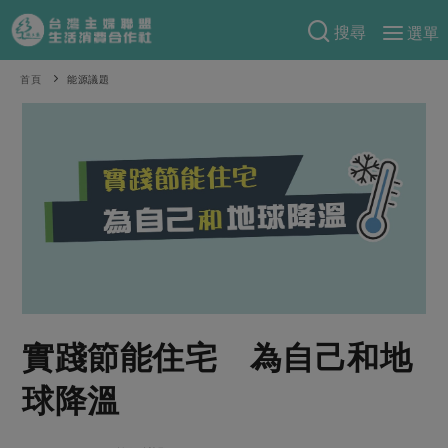
搜尋
選單
產品分類
首頁
能源議題
當季蔬果
食譜料理
一籃菜
當令水果
食材
特別企畫
芽苗類
蕈菇類
米食
預購活動
綠主張
辛香料類
麵食
把最好的台灣味帶回家！
觀點文章
關於合作社
肉食
奶蛋豆・五穀
防災用品預購圓滿結束
主婦食堂
一籃菜真心話
海鮮
蛋
乳製品
認識合作社
重要公告
2026年端午節預購圓滿結束
實踐節能住宅 為自己和地
社內大小事
合作聯合國
常備菜
豆製品
米麵雜糧
關於我們
更多預購活動
產品故事
生活提案
蔬食
球降溫
合作社組織
肉品・水產
樂齡生活
親子食育
蛋料理
當季產品
員工與求才