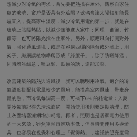
媒體報導
想減少對冷氣的需求，首先要把熱擋在屋外。觀察自家住
最新產品
節慶大餐
下載專區
處的玻璃、窗戶是否具有外遮陽？玻璃會讓太陽輻射能長
優惠專區
驅直入，提高家中溫度，減少冷氣用電的第一步，就是在
高麗菜海鮮煎餅
玻璃上貼隔熱貼，以減少熱能進入家中；同理，窗簾、竹
地區活動
素食專區
簾等，也可將陽光擋在住家外。另外，順應風向打開對外
社務會議
地區活動
窗，強化通風環境，或是在容易西曬的陽台或外牆上，用
樂齡友善
活動報下載
架子、織網讓植物攀爬形成「綠簾子」，除了防曬降溫，
同時增添綠意，種豆類、瓜類的話，還能加菜。
改善建築的隔熱與通風後，就可以聰明用冷氣。適合的冷
氣溫度搭配耗電量較少的風扇，能提高室內風速，帶走身
體的熱，而冷氣每調高一度，可省下6% 的耗電量；入夏
開冷氣前記得先清洗濾網，開始使用後則要定期清理，防
止灰塵堵塞濾網增加耗電。再者，照明也是居家電力使用
的一大來源，雖然單顆燈泡功率低，但長時間使用多盞燈
具，也容易在視覺和心理上「覺得熱」，建議依照亮度需