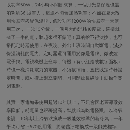
以功率50W，24小時不間斷來算，一個月光是保溫也需
消耗約36 度電力，這還不包含加熱耗電；不如在夏天改
用快煮壺搭配保溫瓶，假設功率1200W的快煮壺一天使
用三次， 一次10分鐘，一個月大約消耗18度電，這樣就
省了一半的電，聽起來很不錯吧！真的捨不得汰換，也可
搭配定時器使用，在夜晚、外出上班時間自動斷電，減少
保溫消耗的電力。定時器還可運用於像是電腦、微波爐、
電子鍋、電視機機上盒等，待機（有小紅燈或數字面板）
時也一樣消耗電力的電器，不須拔插頭，直接以定時器設
定時間，或可接上獨立開關、附開關延長線等手動操作關
閉電源。
其實，家電如果使用超過10年以上，不只會因老舊導致效
率降低，耗電量也跟著提高，默默成為吃電怪獸。以冷氣
來說，10年以上冷氣汰換成一級能效標準的新冷氣，一年
平均可省下670度用電；將老舊冰箱換成一級能效標準，