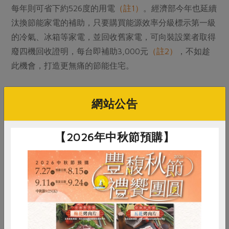
每年則可省下約526度的用電
（註1）
。經濟部今年也延續
汰換節能家電的補助，只要購買能源效率分級標示第一級
的冷氣、冰箱等家電，並回收舊家電，可向裝設業者取得
廢四機回收證明，每台即補助3,000元
（註2）
，不如趁
此機會，打造更無痛的節能住宅。
鄰近的韓國首爾曾推動「減少一座核電廠（OLNPP）」
網站公告
計畫，透過提升能源效率、節能、推動再生能源，成功省
下一座核電機組的發電量；而日本自去年（2022）起也
【2026年中秋節預購】
在夏季尖峰供電吃緊時發布「電力供需緊迫警告」，透過
訊息提醒，讓民眾改變行為度過缺電危機。那台灣呢？面
對逐漸炎熱的天氣，讓我們一起行動，為自己、也為地球
降溫吧！