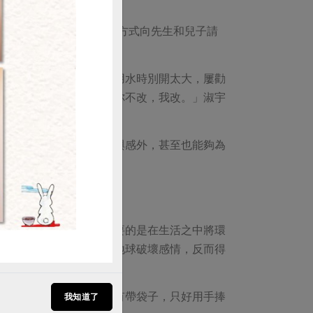
但後來她用虛心問問題的方式向先生和兒子請
購買
」為例，每次叫兩個兒子用水時別開太大，屢勸
出來的大部分是空氣。「你不改，我改。」淑宇
，除了能夠使得家人有參與感外，甚至也能夠為
衡
隨著行動而轉變的。」重要的是在生活之中將環
什麼壓力，不然為了愛護地球破壞感情，反而得
近又沒有合作社，剛好沒有帶袋子，只好用手捧
我知道了