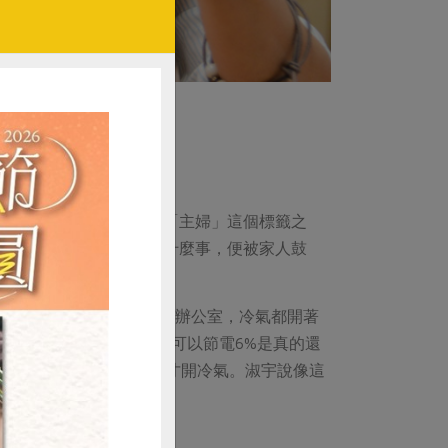
。她本來認為女性被貼上「主婦」這個標籤之
題，分享在基金會做了些什麼事，便被家人鼓
好了。
要。但淑宇先生平常在公司辦公室，冷氣都開著
3度好冷喔∼聽說提升1度可以節電6%是真的還
，家人都能接受到28度才開冷氣。淑宇說像這
活。