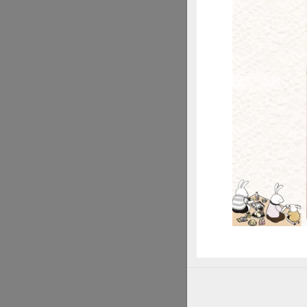
最初，淑宇對於電
惜
教，例如：瓦數、
對孩子，她總是很
不聽，最後淑宇索
語帶稚氣與傲氣地
有了教學與實戰經
了省下更多的電費
在「生活
談及一路走來的環
保小妙方實踐於無
不償失。」
至於環保要落實到