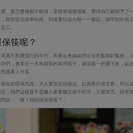
什麼、要怎麼做都不曉得，是後來慢慢摸索、覺得自己被賦予了
力，願意從垃圾車站崗、到落實垃圾分類一一做起。淑宇想向前
會志工。
環保筷呢？
餐具還不那麼流行的年代，和基金會姊妹們出去吃飯都好尷尬，
夥伴們，會拿出一大布袋裝的家用筷子，就這樣一把傳下來，給
住想跟家人分享。
小朋友的環保意識，大人要從起頭做起、以身教代替言教，所以
得說，我們這樣是不是嫌人家餐廳洗得不乾淨，又很突兀、很奇
始問起：「咦？我的環保筷呢？」