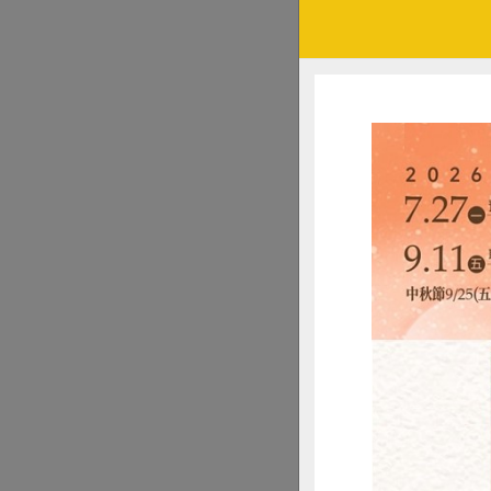
淑宇受訪時喝的飲料是
跳脫主婦
「以家為優先，但
後，做事好像都綁
勵，她其實可以做
像是10多年前的暑
23度的低溫，回到
假的啊？」便引起
樣「無形之中慢慢
換位思考