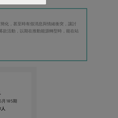
話，便是最大的幸福。
度簡化，甚至時有假消息與情緒衝突，讓討
」募款活動，以期在推動能源轉型時，能在站
5月185期
作人