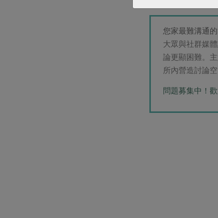
的，能拿多少就拿
您家最難溝通的
大眾與社群媒體
論更顯困難。主
所內營造討論空
問題募集中！歡