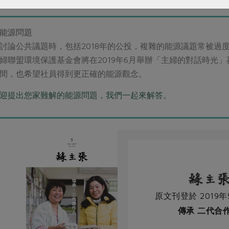
多少囉，認命認份！」盡力做到無愧於心，在行動中與自己的對
能源問題
討論公共議題時，包括2018年的公投，複雜的能源議題常被過
婦聯盟環境保護基金會將在2019年6月舉辦「主婦的對話時光
間，也希望社員得到更正確的能源觀念。
迎提出您家難解的能源問題，我們一起來解答。
原文刊登於 2019年
傳承 二代合