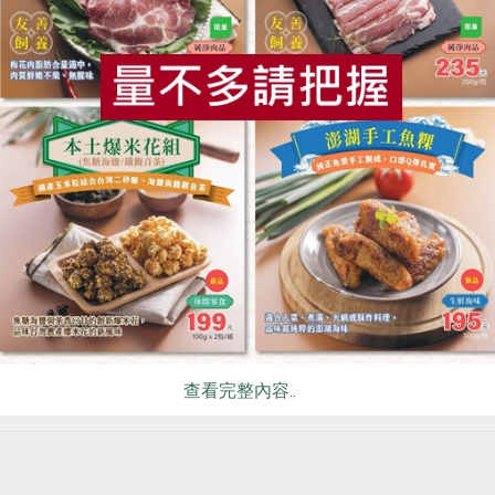
學不太懂， 先生會虧她：「妳這樣還要去社區大學當講師喔！」
食
RPET
食譜
減硝酸鹽
雞蛋
食安
共同
功率、電磁波等等，家人間的談話就越來越親近。
容易嘮叨，若叨念數次仍勸不聽，便自己想辦法。她舉了「節水
性自己在水龍頭裡裝節水墊片，使得水量看起來不變，但其實跑
說。
驗後，她發覺人最怕沒有鼓勵，所以一定要把節電成效公布出來
參加節電競賽、一同查資料，最大收穫者仍是自己。
便利性」與「落實環保」間找到平
保意識，她說：「其實也沒什麼一定的中心思想，自己的觀念是
查看完整內容..
形，以循序漸進、軟性的方式慢慢來，「最主要是希望讓家人沒
何種程度，淑宇輕鬆地說：「有時候在外面看到想買的菜啊，附