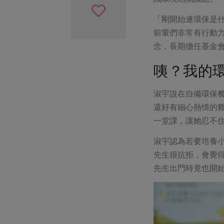
「剛開始連環保是
前輩們非常有行動
念，長期擔任基金
咦？我的
淑宇說在自備環保
還好有細心熱情的
一堂課，讓她忍不
淑宇認為若要培養
先生很抗拒，會覺
先生出門時竟也開