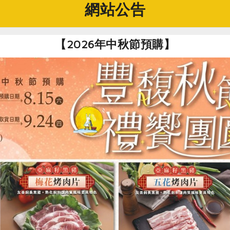
網站公告
【2026年中秋節預購】
把先生前晚沒喝完的茶冰凍後變成冷泡茶。
的刻板印象，將新概念偷渡回家
不能限縮對家庭主婦這個角色的想像。」這是淑宇多年來的態度
手綁腳，但在參與基金會會務後，她開始主動跟家人討論環保議
得更多。如此一來，她不但突破自己的限制，家庭關係也變得更
假，電費帳單2個月居然高達7、8千元，使他們意識到節電的重
家覺得熱。淑宇便想辦法，小小地演起戲來，自言自語說：「開2
先生興趣。她逐漸調高冷氣溫度、搭配電風扇，而節電也有效果後
來、沒什麼感覺」的方法，最適合偷渡環保概念，內化到家庭生
，循序漸進