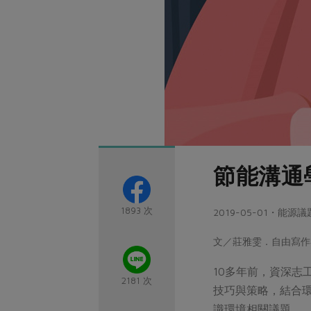
節能溝通
1893 次
2019-05-01・能源議
文／莊雅雯．自由寫
10多年前，資深
2181 次
技巧與策略，結合
識環境相關議題。