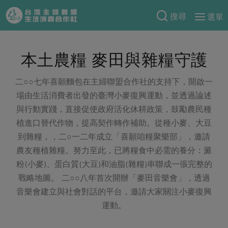
搜尋
選單
產品分類
本土農糧 麥田與雜糧守護
當季蔬果
食譜料理
一籃菜
當令水果
二○○七年喜願麵包在主婦聯盟合作社的支持下，開啟一
食材
特別企畫
場由生活消費者出發的臺灣小麥復興運動，並透過論述
芽苗類
蕈菇類
米食
與行動實踐，直接促使政府活化休耕政策，鼓勵農民種
預購活動
綠主張
辛香料類
植進口替代作物，提高契作轉作補助。從種小麥、大豆
麵食
把最好的台灣味帶回家！
到雜糧，，二○一二年成立「喜願咱糧聚樂部」，邀請
觀點文章
關於合作社
肉食
奶蛋豆・五穀
防災用品預購圓滿結束
農友種植雜糧。努力至此，已將糧食中必需的養分：澱
主婦食堂
一籃菜真心話
海鮮
蛋
乳製品
粉(小麥)、蛋白質(大豆)和油脂(雜糧)串聯成一張完整的
認識合作社
重要公告
2026年端午節預購圓滿結束
社內大小事
合作聯合國
戰略地圖。 二○○八年首次開辦「麥田音樂會」，透過
常備菜
豆製品
米麵雜糧
關於我們
更多預購活動
音樂會建立與社會對話的平台，邀請大家關注小麥復興
產品故事
生活提案
蔬食
合作社組織
運動。
肉品・水產
樂齡生活
親子食育
蛋料理
當季產品
員工與求才