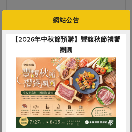
網站公告
【2026年中秋節預購】豐馥秋節禮饗
團圓
惜食
RPET
食譜
減硝酸鹽
雞蛋
食安
共同購買
2014-08-22
支持本土農糧
合作綠學堂（六）小農的春天側記