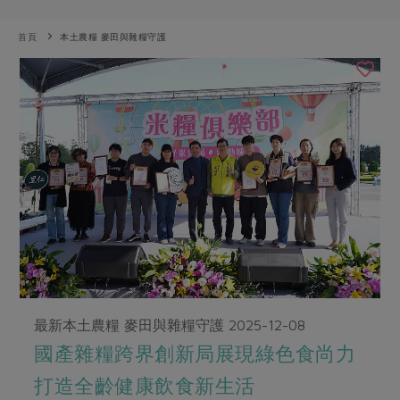
畜產肉類
水產
廚房瑜伽
合作25-經典快閃最後一週
水畜加工品
料理方式
首頁
本土農糧 麥田與雜糧守護
產品檢驗
合作25-精選產品第四彈
關注議題
烘焙．點心
自主把關
合作25-精選產品第三彈
調理食材・點心
減硝酸鹽
惜食
醬料
檢驗報告
更多當季產品
調味醬料/南北貨
烘焙
非基改運動
支持本土農糧
湯品．鍋物
硝酸鹽檢驗
休閒零嘴
沖泡飲品
廢核運動
能源議題
漬物
議題活動
保健食品
減添加物
減塑減廢
涼拌沙拉
社員權益
主婦聯盟X樂齡網特約優惠案
公益金
食農教育
飲品
居家好物
合作社法規
30%rPET紅烏龍茶
更多議題
美妝保養
個人清潔
社務專區
2024農業發展計畫年度報告
主題食譜
生活者e週報
家庭清潔
織品
選舉專區
更多議題活動
最新本土農糧 麥田與雜糧守護
2025-12-08
異國料理
日用品
圖書禮品
綠主張月刊
國產雜糧跨界創新局展現綠色食尚力
年菜食譜
防災用品
最新消息
把最好的台灣味帶回家！
打造全齡健康飲食新生活
典藏閱覽室
養身食補