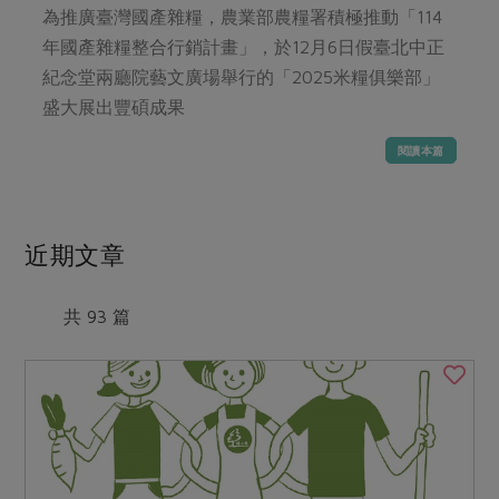
媒體報導
為推廣臺灣國產雜糧，農業部農糧署積極推動「114
最新產品
節慶大餐
下載專區
年國產雜糧整合行銷計畫」，於12月6日假臺北中正
優惠專區
紀念堂兩廳院藝文廣場舉行的「2025米糧俱樂部」
高麗菜海鮮煎餅
盛大展出豐碩成果
地區活動
素食專區
閱讀本篇
社務會議
地區活動
樂齡友善
活動報下載
近期文章
共 93 篇