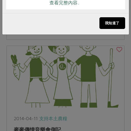
這天，夕陽餘暉中「合作綠學堂」前進府城，這一
查看完整內容..
場由主婦聯盟生活消費合作社(以下簡稱合作社)理
事林享玉及綠色陣線協會執行長吳東傑帶領著大家
我知道了
聊聊「小農的春天」，我們一起坐在大樹圍繞的咖
啡店，一起聽一起...
2014-04-11
支持本土農糧
麥麥傳情音樂會側記