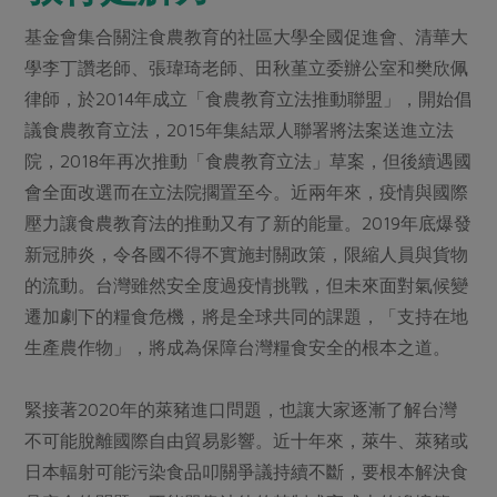
媒體報導
最新產品
節慶大餐
基金會集合關注食農教育的社區大學全國促進會、清華大
下載專區
學李丁讚老師、張瑋琦老師、田秋堇立委辦公室和樊欣佩
優惠專區
律師，於2014年成立「食農教育立法推動聯盟」，開始倡
高麗菜海鮮煎餅
地區活動
議食農教育立法，2015年集結眾人聯署將法案送進立法
素食專區
院，2018年再次推動「食農教育立法」草案，但後續遇國
社務會議
地區活動
樂齡友善
會全面改選而在立法院擱置至今。近兩年來，疫情與國際
活動報下載
壓力讓食農教育法的推動又有了新的能量。2019年底爆發
新冠肺炎，令各國不得不實施封關政策，限縮人員與貨物
的流動。台灣雖然安全度過疫情挑戰，但未來面對氣候變
遷加劇下的糧食危機，將是全球共同的課題，「支持在地
生產農作物」，將成為保障台灣糧食安全的根本之道。
緊接著2020年的萊豬進口問題，也讓大家逐漸了解台灣
不可能脫離國際自由貿易影響。近十年來，萊牛、萊豬或
日本輻射可能污染食品叩關爭議持續不斷，要根本解決食