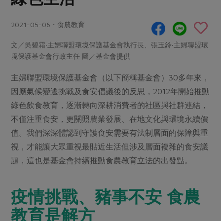
畜產肉類
水產
廚房瑜伽
合作25-經典快閃最後一週
水畜加工品
料理方式
2021-05-06・食農教育
產品檢驗
合作25-精選產品第四彈
關注議題
烘焙．點心
文／吳碧霜‧主婦聯盟環境保護基金會執行長、張玉鈴‧主婦聯盟環
自主把關
合作25-精選產品第三彈
調理食材・點心
減硝酸鹽
惜食
境保護基金會行政主任 圖／基金會提供
醬料
檢驗報告
更多當季產品
調味醬料/南北貨
烘焙
非基改運動
支持本土農糧
湯品．鍋物
主婦聯盟環境保護基金會（以下簡稱基金會）30多年來，
硝酸鹽檢驗
休閒零嘴
沖泡飲品
廢核運動
能源議題
因應氣候變遷挑戰及食安倡議後的反思，2012年開始推動
漬物
議題活動
保健食品
減添加物
減塑減廢
綠色飲食教育，逐漸轉向深耕消費者的社區與社群連結，
涼拌沙拉
社員權益
主婦聯盟X樂齡網特約優惠案
不僅注重食安，更關照農業發展、在地文化與環境永續價
公益金
食農教育
飲品
居家好物
值。我們深深體認到守護食安需要有法制層面的保障與重
合作社法規
30%rPET紅烏龍茶
更多議題
視，才能讓大眾重視最貼近生活但涉及層面複雜的食安議
美妝保養
個人清潔
社務專區
2024農業發展計畫年度報告
題，這也是基金會持續推動食農教育立法的出發點。
主題食譜
生活者e週報
家庭清潔
織品
選舉專區
更多議題活動
異國料理
日用品
圖書禮品
疫情挑戰、豬事不安 食農
綠主張月刊
年菜食譜
防災用品
最新消息
把最好的台灣味帶回家！
教育是解方
典藏閱覽室
養身食補