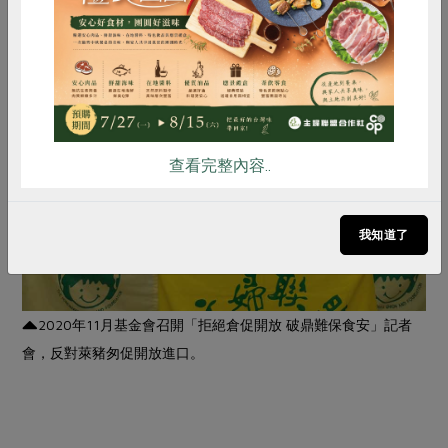
食安、農安及環安的台灣新綠色生活模式。
雞蛋
食安
共同購買
查看完整內容..
我知道了
2020年11月基金會召開「拒絕倉促開放 破鼎難保食安」記者
會，反對萊豬匆促開放進口。