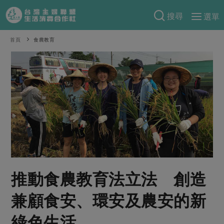
搜尋
選單
產品分類
首頁
食農教育
當季蔬果
食譜料理
一籃菜
當令水果
食材
特別企畫
芽苗類
蕈菇類
米食
預購活動
綠主張
辛香料類
麵食
把最好的台灣味帶回家！
觀點文章
關於合作社
肉食
奶蛋豆・五穀
防災用品預購圓滿結束
主婦食堂
一籃菜真心話
海鮮
蛋
乳製品
認識合作社
重要公告
2026年端午節預購圓滿結束
推動食農教育法立法 創造
社內大小事
合作聯合國
常備菜
豆製品
米麵雜糧
關於我們
更多預購活動
產品故事
生活提案
蔬食
兼顧食安、環安及農安的新
合作社組織
肉品・水產
樂齡生活
親子食育
蛋料理
綠色生活
當季產品
員工與求才