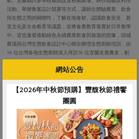
範。宜蘭縣許多學校藉由設置校園農場、耕作體驗及料理
活動、舉辦教案設計競賽等方式，讓師生體驗農業、飲食
與生態之間的關聯性，了解在地食材、認識飲食安全、甚
至文化及生命教育等議題，並將食農教育落實於日常教學
中。這也激發推動綠色永續農業飲食與旅遊的想像，頭城
農場與台灣生態飲食設計中心聯合辦理生態廚師培訓，由
14 位台灣各地生態廚師深入拜訪16 位宜蘭友善農友，創
造後續更多永續旅遊的創意與行動。
網站公告
食育法制化成功有賴長期推動，過程中還需要盤點中央各
部會食農教育的經驗，突破各法規的界線，如環境教育
【2026年中秋節預購】豐馥秋節禮饗
法、國民營養法、農業基本法、學校衛生法等相關法規，
團圓
都與食農教育的推展有關，可增修法規進行介面的融合與
推展。最後，期望儘速通過食農教育法，發展食農教育互
動網絡，刺激民間與地方政府共同制訂具創意的「食農教
育行動計畫」，推動全民食農教育運動，創造真正能兼顧
惜食
RPET
食譜
減硝酸鹽