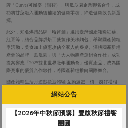
牌「Curves可爾姿（韻智）」與瓜瓜園企業聯名合作，成
功將甘藷融入運動後補給的健康零嘴，締造健康飲食新選
擇。
此外，知名烘焙品牌「哈肯舖」選用臺灣國產雜糧紅藜、
紅豆等，結合品牌烘焙工藝製作美味麵包，舉辦國產雜糧
季活動，美食加上優惠攻佔全家人的餐桌。深耕國產雜糧
產銷的品牌「瓜瓜園」與「大人物農產運銷合作社」成功
提案響應「2025雙北世界壯年運動會」優質產品，成為國
際賽事的優質合作夥伴，將國產雜糧推向國際舞台。
國產雜糧生活月遊戲歡迎體驗 互動遊戲「植」感好禮相
送
網站公告
農糧署表示，本次特別規劃於「2025米糧俱樂部」活動，
展示亮點產品，從產地到餐桌，完整呈現國產雜糧的多樣
【2026年中秋節預購】豐馥秋節禮饗
性。現場精心設計「國產雜糧料理週」與「國產雜糧知識
週」趣味闖關遊戲，民眾回答雜糧小知識，即可深入了解
團圓