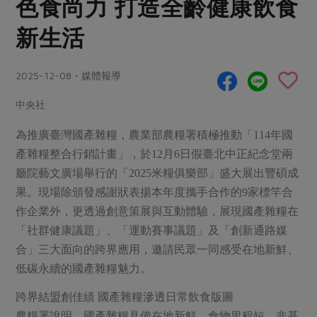
色食尚力 打造全齡健康飲食
畜產肉類
水產
廚房瑜伽
合作25-經典快閃最後一週
水畜加工品
新生活
料理方式
產品檢驗
合作25-精選產品第四彈
關注議題
烘焙．點心
自主把關
合作25-精選產品第三彈
調理食材・點心
減硝酸鹽
惜食
2025-12-08・媒體報導
醬料
檢驗報告
更多當季產品
調味醬料/南北貨
烘焙
非基改運動
支持本土農糧
中央社
湯品．鍋物
硝酸鹽檢驗
休閒零嘴
沖泡飲品
廢核運動
能源議題
漬物
為推廣臺灣國產雜糧，農業部農糧署積極推動「114年國
議題活動
保健食品
減添加物
減塑減廢
產雜糧整合行銷計畫」，於12月6日假臺北中正紀念堂兩
涼拌沙拉
社員權益
主婦聯盟X樂齡網特約優惠案
廳院藝文廣場舉行的「2025米糧俱樂部」盛大展出豐碩成
公益金
食農教育
飲品
居家好物
果。現場除頒發感謝狀表揚本年度攜手合作的9家標竿合
合作社法規
30%rPET紅烏龍茶
更多議題
作企業外，更透過創意策展與互動體驗，展現國產雜糧在
美妝保養
個人清潔
社務專區
2024農業發展計畫年度報告
「社群健康議題」、「運動賽事議題」及「創新通路媒
主題食譜
生活者e週報
家庭清潔
織品
選舉專區
更多議題活動
合」三大面向的跨界應用，邀請民眾一同感受在地新鮮、
異國料理
日用品
圖書禮品
低碳永續的國產雜糧魅力。
綠主張月刊
年菜食譜
防災用品
最新消息
把最好的台灣味帶回家！
跨界結盟創佳績 國產雜糧滲透日常飲食版圖
典藏閱覽室
養身食補
農糧署說明，國產雜糧具備在地新鮮、食物里程短、非基