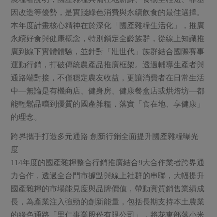
媒體報導
最新產品
因改造等優勢，是實踐綠色消費與永續飲食的最佳選擇。
節慶大餐
下載專區
本年度計畫核心精神在於深化「國產雜糧生活化」，推廣
優惠專區
永續好食與健康概念，特別鎖定全齡族群，從線上知識推
高麗菜海鮮煎餅
廣到線下實體體驗，並針對「壯世代」族群結合國際賽事
地區活動
素食專區
運動行銷，打破傳統農產品推廣框架。透過輔導生產者與
社務會議
地區活動
通路端對接，不僅穩定農友收益，更讓消費者在日常生活
樂齡友善
活動報下載
中—無論是有機商店、健身房、健康餐盒店或烘焙坊—都
能輕鬆品嚐到優質的國產雜糧，落實「食在地、享健康」
的理念。
跨界攜手打造多元通路 創新行銷全面提升國產雜糧曝光
度
114年度的國產雜糧整合行銷推廣結合9大合作業者跨界通
力合作，透過全台門市據點與線上社群的串聯，大幅提升
國產雜糧的市場能見度與品牌價值，帶動實質銷售業績成
長，為產業注入強勁的創新能量，包括長期支持本土農業
的綠色通路「里仁事業股份有限公司」，將花東部落小米