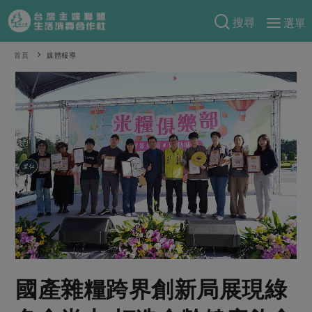
搜尋
選單
產品分類
首頁
媒體報導
當季蔬果
食譜料理
一籃菜
當令水果
食材
特別企畫
芽苗類
蕈菇類
米食
預購活動
綠主張
辛香料類
麵食
把最好的台灣味帶回家！
觀點文章
關於合作社
肉食
奶蛋豆・五穀
防災用品預購圓滿結束
主婦食堂
一籃菜真心話
海鮮
蛋
乳製品
認識合作社
重要公告
2026年端午節預購圓滿結束
社內大小事
合作聯合國
常備菜
豆製品
米麵雜糧
關於我們
更多預購活動
產品故事
生活提案
蔬食
合作社組織
國產雜糧跨界創新局展現綠
肉品・水產
樂齡生活
親子食育
蛋料理
當季產品
員工與求才