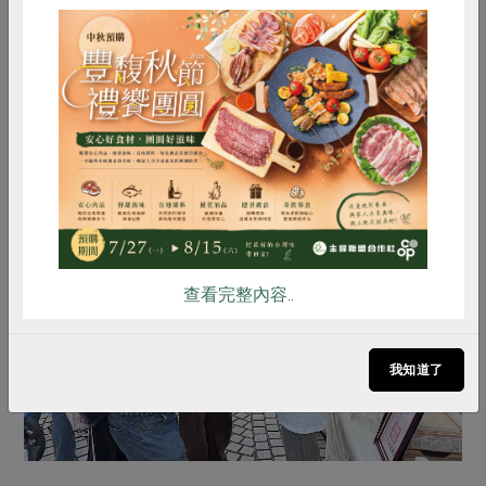
甘藷、黑豆、小麥等作物的營養價值與料理應用。凡完成
攤位互動任務的民眾，即可獲贈限量「雜糧種子球盆栽」
一份，歡迎利用12月6日、7日的週末假期，蒞臨中正紀念
堂兩廳院藝文廣場的國產雜糧計畫攤位，體驗國產雜糧的
惜食
RPET
食譜
減硝酸鹽
美味與活力，以實際行動支持臺灣在地農業。
雞蛋
食安
共同購買
查看完整內容..
我知道了