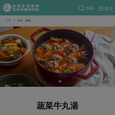
搜尋
選單
產品分類
首頁
湯品．鍋物
當季蔬果
食譜料理
一籃菜
當令水果
食材
特別企畫
芽苗類
蕈菇類
米食
預購活動
綠主張
辛香料類
麵食
把最好的台灣味帶回家！
觀點文章
關於合作社
肉食
奶蛋豆・五穀
防災用品預購圓滿結束
主婦食堂
一籃菜真心話
海鮮
蛋
乳製品
認識合作社
重要公告
2026年端午節預購圓滿結束
社內大小事
合作聯合國
常備菜
豆製品
米麵雜糧
關於我們
更多預購活動
產品故事
生活提案
蔬食
合作社組織
蔬菜牛丸湯
肉品・水產
樂齡生活
親子食育
蛋料理
當季產品
員工與求才