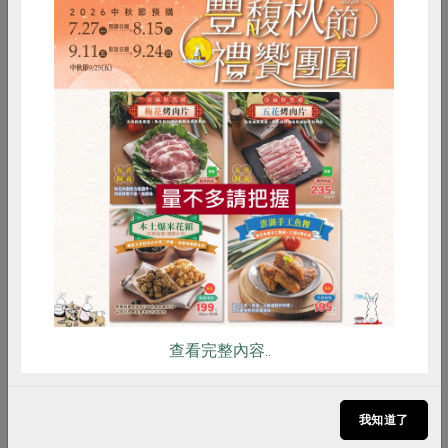
惜食
RPET
食譜
減硝酸鹽
雞蛋
食安
共同購買
查看完整內容..
原文刊登於 2021年12月213期
從利己到利他：合作社的社會價值
我知道了