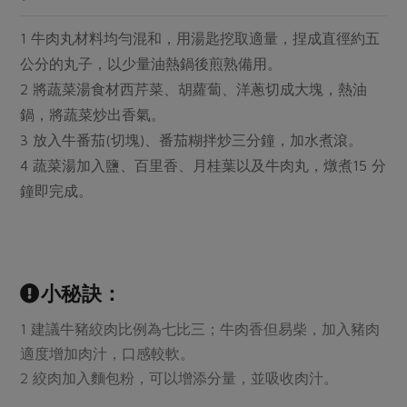
1 牛肉丸材料均勻混和，用湯匙挖取適量，捏成直徑約五
公分的丸子，以少量油熱鍋後煎熟備用。
2 將蔬菜湯食材西芹菜、胡蘿蔔、洋蔥切成大塊，熱油
鍋，將蔬菜炒出香氣。
3 放入牛番茄(切塊)、番茄糊拌炒三分鐘，加水煮滾。
4 蔬菜湯加入鹽、百里香、月桂葉以及牛肉丸，燉煮15 分
鐘即完成。
小秘訣：
1 建議牛豬絞肉比例為七比三；牛肉香但易柴，加入豬肉
適度增加肉汁，口感較軟。
2 絞肉加入麵包粉，可以增添分量，並吸收肉汁。