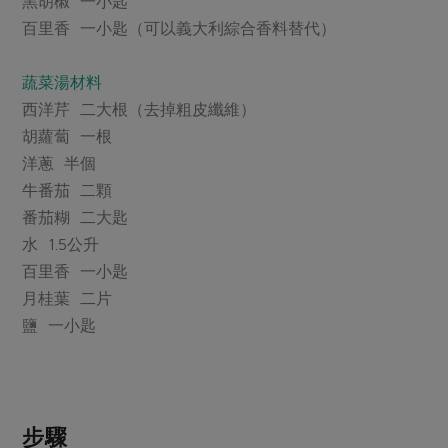
黑胡椒 一小匙
媒體報導
最新產品
節慶大餐
百里香 一小匙（可以義大利綜合香料替代）
下載專區
優惠專區
蔬菜湯材料
高麗菜海鮮煎餅
地區活動
西洋芹 二大根（去掉粗皮纖維）
素食專區
胡蘿蔔 一根
社務會議
地區活動
洋蔥 半個
樂齡友善
活動報下載
牛番茄 二顆
番茄糊 二大匙
水 1.5公升
百里香 一小匙
月桂葉 二片
鹽 一小匙
步驟