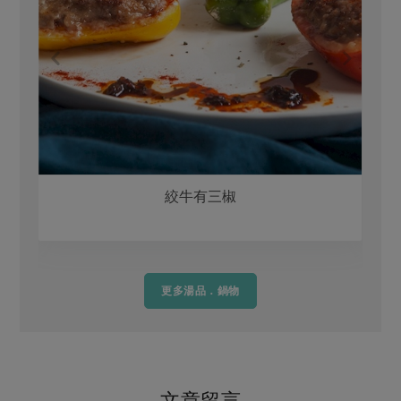
絞牛有三椒
更多湯品．鍋物
文章留言