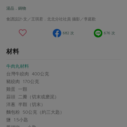
畜產肉類
水產
廚房瑜伽
傳到心坎裡，誠心又澎派
湯品．鍋物
水畜加工品
料理方式
產品檢驗
合作25-經典快閃最後一週
關注議題
食譜設計‧文／王琪君．北北分社社員 攝影／李庭歡
烘焙．點心
自主把關
合作25-精選產品第四彈
調理食材・點心
減硝酸鹽
惜食
醬料
682 次
676 次
檢驗報告
更多當季產品
調味醬料/南北貨
烘焙
非基改運動
支持本土農糧
湯品．鍋物
硝酸鹽檢驗
休閒零嘴
沖泡飲品
廢核運動
能源議題
材料
漬物
議題活動
保健食品
減添加物
減塑減廢
涼拌沙拉
牛肉丸材料
社員權益
主婦聯盟X樂齡網特約優惠案
公益金
食農教育
飲品
台灣牛絞肉 400公克
居家好物
合作社法規
30%rPET紅烏龍茶
更多議題
豬絞肉 170公克
美妝保養
個人清潔
社務專區
2024農業發展計畫年度報告
雞蛋 一顆
主題食譜
生活者e週報
家庭清潔
織品
蒜頭 二瓣（切末或磨泥）
選舉專區
更多議題活動
異國料理
洋蔥 半顆（切末）
日用品
圖書禮品
綠主張月刊
麵包粉 50公克（約三大匙）
年菜食譜
防災用品
最新消息
傳到心坎裡，誠心又澎派
鹽 1.5小匙
典藏閱覽室
養身食補