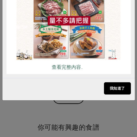
惜食
RPET
食譜
減硝酸鹽
雞蛋
食安
共同購買
中央畜產有限公司
中央畜產有限公司
松阪肉300g(中央畜牧場)
培根(五花肉片)-300g(中央畜
牧場)
300克
300克
葷
冷凍
葷
冷凍
查看完整內容..
$410
$225
我知道了
看更多產品
你可能有興趣的食譜