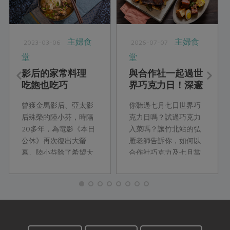
主婦食
主婦食
2023-03-06
2026-07-07
堂
堂
影后的家常料理
與合作社一起過世
吃飽也吃巧
界巧克力日！深邃
醇厚的巧克力鹹食
曾獲金馬影后、亞太影
你聽過七月七日世界巧
饗宴
后殊榮的陸小芬，時隔
克力日嗎？試過巧克力
20多年，為電影《本日
入菜嗎？讓竹北站的弘
公休》再次復出大螢
雁老師告訴你，如何以
幕。陸小芬除了希望大
合作社巧克力及七月當
家能夠透過電影，為自
令食材，來設計獨特風
己找到勇敢的力量，平
味的巧克力料理！
時注重養生的她，也為
此示範了兩樣家常菜，
「合作社的食材很新
鮮、乾淨，不需要太多