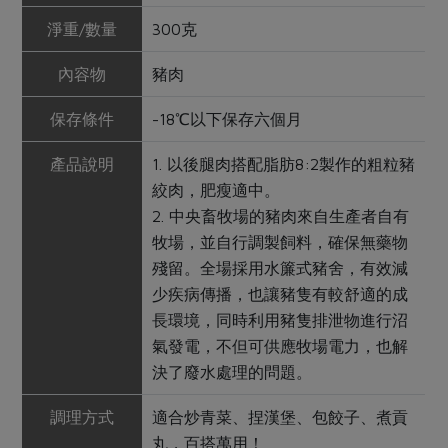
淨重/數量
300克
內容物
豬肉
保存條件
-18℃以下保存六個月
產品說明
1. 以後腿肉搭配脂肪8:2製作的粗粒豬
絞肉，肥瘦適中。
2. 中央畜牧場的豬肉來自生產者自有
牧場，並自行調製飼料，確保無藥物
殘留。全場採用水簾式豬舍，有效減
少疾病傳播，也讓豬隻有較舒適的成
長環境，同時利用豬隻排泄物進行沼
氣發電，不但可供應牧場電力，也解
決了廢水處理的問題。
調理方式
適合炒青菜、捏漢堡、包餃子、煮貢
丸，百搭萬用！