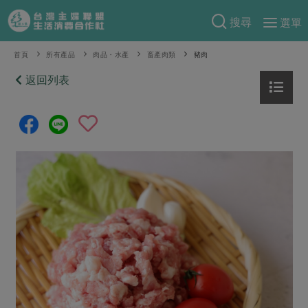
搜尋
選單
產品分類
首頁
所有產品
肉品・水產
畜產肉類
豬肉
當季蔬果
返回列表
食譜料理
一籃菜
當令水果
食材
特別企畫
芽苗類
蕈菇類
米食
預購活動
綠主張
辛香料類
麵食
把最好的台灣味帶回家！
觀點文章
關於合作社
肉食
奶蛋豆・五穀
防災用品預購圓滿結束
主婦食堂
一籃菜真心話
海鮮
蛋
乳製品
認識合作社
重要公告
2026年端午節預購圓滿結束
社內大小事
合作聯合國
常備菜
豆製品
米麵雜糧
關於我們
更多預購活動
產品故事
生活提案
蔬食
合作社組織
肉品・水產
樂齡生活
親子食育
蛋料理
當季產品
員工與求才