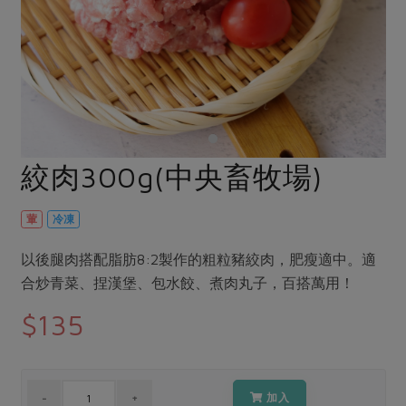
畜產肉類
水產
廚房瑜伽
合作25-經典快閃最後一週
水畜加工品
料理方式
產品檢驗
合作25-精選產品第四彈
關注議題
烘焙．點心
自主把關
合作25-精選產品第三彈
調理食材・點心
減硝酸鹽
惜食
醬料
檢驗報告
更多當季產品
調味醬料/南北貨
烘焙
非基改運動
支持本土農糧
湯品．鍋物
硝酸鹽檢驗
休閒零嘴
沖泡飲品
廢核運動
能源議題
絞肉300g(中央畜牧場)
漬物
議題活動
保健食品
減添加物
減塑減廢
涼拌沙拉
社員權益
主婦聯盟X樂齡網特約優惠案
葷
冷凍
公益金
食農教育
飲品
居家好物
合作社法規
30%rPET紅烏龍茶
更多議題
以後腿肉搭配脂肪8:2製作的粗粒豬絞肉，肥瘦適中。適
美妝保養
個人清潔
社務專區
2024農業發展計畫年度報告
合炒青菜、捏漢堡、包水餃、煮肉丸子，百搭萬用！
主題食譜
生活者e週報
家庭清潔
織品
選舉專區
更多議題活動
$135
異國料理
日用品
圖書禮品
綠主張月刊
年菜食譜
防災用品
最新消息
把最好的台灣味帶回家！
典藏閱覽室
養身食補
加入