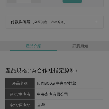
媒體報導
最新產品
節慶大餐
下載專區
優惠專區
付款與運送
（全區供應 | 冷凍配送）
高麗菜海鮮煎餅
地區活動
素食專區
社務會議
地區活動
樂齡友善
活動報下載
產品介紹
訂購須知
產品規格(*為合作社指定原料)
產品名稱
絞肉300g(中央畜牧場)
農友/生產者
中央畜產有限公司
產地/原產地
台灣