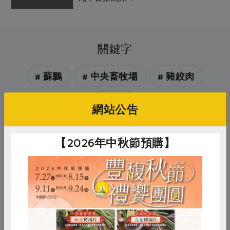
關鍵字
# 蘇鵬
# 中央畜牧場
# 豬絞肉
# 豬肉
網站公告
【2026年中秋節預購】
你可能有興趣的產品