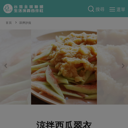
搜尋
選單
產品分類
首頁
涼拌沙拉
當季蔬果
食譜料理
一籃菜
當令水果
食材
特別企畫
芽苗類
蕈菇類
米食
預購活動
綠主張
辛香料類
麵食
把最好的台灣味帶回家！
觀點文章
關於合作社
肉食
奶蛋豆・五穀
防災用品預購圓滿結束
主婦食堂
一籃菜真心話
海鮮
蛋
乳製品
認識合作社
重要公告
2026年端午節預購圓滿結束
社內大小事
合作聯合國
常備菜
豆製品
米麵雜糧
關於我們
更多預購活動
產品故事
生活提案
蔬食
合作社組織
肉品・水產
樂齡生活
親子食育
蛋料理
涼拌西瓜翠衣
當季產品
員工與求才