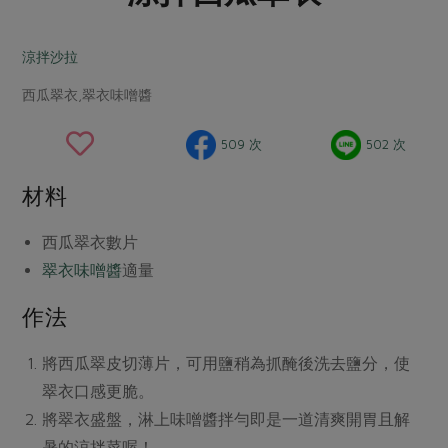
畜產肉類
水產
廚房瑜伽
合作25-經典快閃最後一週
水畜加工品
料理方式
涼拌沙拉
產品檢驗
合作25-精選產品第四彈
關注議題
烘焙．點心
西瓜翠衣,翠衣味噌醬
自主把關
合作25-精選產品第三彈
調理食材・點心
減硝酸鹽
惜食
醬料
檢驗報告
更多當季產品
調味醬料/南北貨
烘焙
非基改運動
支持本土農糧
509 次
502 次
湯品．鍋物
硝酸鹽檢驗
休閒零嘴
沖泡飲品
廢核運動
能源議題
漬物
材料
議題活動
保健食品
減添加物
減塑減廢
涼拌沙拉
社員權益
主婦聯盟X樂齡網特約優惠案
西瓜翠衣
數片
公益金
食農教育
飲品
居家好物
翠衣味噌醬
適量
合作社法規
30%rPET紅烏龍茶
更多議題
美妝保養
個人清潔
社務專區
2024農業發展計畫年度報告
作法
主題食譜
生活者e週報
家庭清潔
織品
選舉專區
更多議題活動
將西瓜翠皮切薄片，可用鹽稍為抓醃後洗去鹽分，使
異國料理
日用品
圖書禮品
綠主張月刊
翠衣口感更脆。
年菜食譜
防災用品
最新消息
把最好的台灣味帶回家！
將翠衣盛盤，淋上味噌醬拌勻即是一道清爽開胃且解
典藏閱覽室
養身食補
暑的涼拌菜喔！