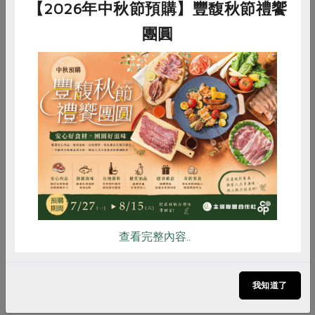
【2026年中秋節預購】豐馥秋節禮饗
團圓
惜食
RPET
食譜
減硝酸鹽
雞蛋
食安
共同購買
本土雜糧蔬食沙拉
查看完整內容..
更多涼拌沙拉
我知道了