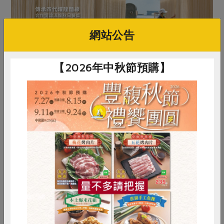
網站公告
【2026年中秋節預購】
原文刊登於 2021年10月211期
機械教授做麵線 一甲子好味道30秒上桌
惜食
RPET
食譜
減硝酸鹽
雞蛋
食安
共同購買
# 黑木耳