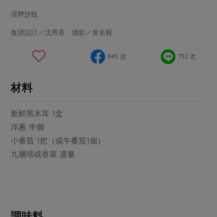
畜產肉類
水產
廚房瑜伽
傳到心坎裡，誠心又澎派
涼拌沙拉
水畜加工品
料理方式
產品檢驗
合作25-經典快閃最後一週
關注議題
食譜設計／沈秀香 攝影／黃名毅
烘焙．點心
自主把關
合作25-精選產品第四彈
調理食材・點心
減硝酸鹽
惜食
醬料
645 次
752 次
檢驗報告
更多當季產品
調味醬料/南北貨
烘焙
非基改運動
支持本土農糧
湯品．鍋物
硝酸鹽檢驗
休閒零嘴
沖泡飲品
廢核運動
能源議題
材料
漬物
議題活動
保健食品
減添加物
減塑減廢
涼拌沙拉
新鮮黑木耳 1盒
社員權益
主婦聯盟X樂齡網特約優惠案
公益金
食農教育
飲品
洋蔥 半個
居家好物
合作社法規
30%rPET紅烏龍茶
更多議題
小番茄 1把（或牛番茄1個）
美妝保養
個人清潔
社務專區
2024農業發展計畫年度報告
九層塔或香菜 適量
主題食譜
生活者e週報
家庭清潔
織品
選舉專區
更多議題活動
異國料理
日用品
圖書禮品
綠主張月刊
年菜食譜
防災用品
最新消息
傳到心坎裡，誠心又澎派
典藏閱覽室
養身食補
調味料