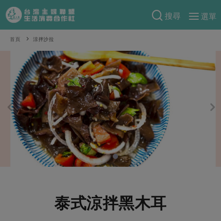
搜尋
選單
產品分類
首頁
涼拌沙拉
當季蔬果
食譜料理
一籃菜
當令水果
食材
特別企畫
芽苗類
蕈菇類
米食
預購活動
綠主張
辛香料類
麵食
把最好的台灣味帶回家！
觀點文章
關於合作社
肉食
奶蛋豆・五穀
防災用品預購圓滿結束
主婦食堂
一籃菜真心話
海鮮
蛋
乳製品
認識合作社
重要公告
2026年端午節預購圓滿結束
社內大小事
合作聯合國
常備菜
豆製品
米麵雜糧
關於我們
更多預購活動
產品故事
生活提案
蔬食
合作社組織
泰式涼拌黑木耳
肉品・水產
樂齡生活
親子食育
蛋料理
當季產品
員工與求才