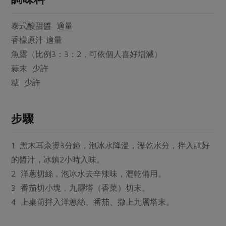
媒體報導
最新產品
節慶大餐
下載專區
泰式酸甜醬 適量
優惠專區
香檬原汁 適量
高麗菜海鮮煎餅
魚露（比例3：3：2，可依個人喜好增減）
地區活動
素食專區
蒜末 少許
社務會議
地區活動
糖 少許
樂齡友善
活動報下載
步驟
1 黑木耳汆燙3分鐘，泡冰水降溫，瀝乾水分，拌入調好
的醬汁，冰鎮2小時入味。
2 洋蔥切絲，泡冰水去辛辣味，瀝乾備用。
3 番茄切小塊，九層塔（香菜）切末。
4 上桌前拌入洋蔥絲、番茄、撒上九層塔末。