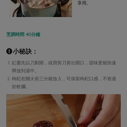
享用。
烹調時間 40分鐘
小秘訣：
紅棗先以刀劃開，或用剪刀剪出開口，甜味更能快速
釋放到湯中。
枸杞在關火前三分鐘放入，可保留枸杞口感，不致過
於軟爛。