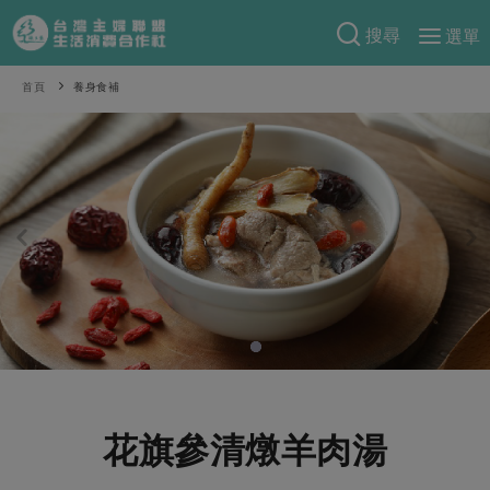
搜尋
選單
產品分類
首頁
養身食補
當季蔬果
食譜料理
一籃菜
當令水果
食材
特別企畫
芽苗類
蕈菇類
米食
預購活動
綠主張
辛香料類
麵食
把最好的台灣味帶回家！
觀點文章
關於合作社
肉食
奶蛋豆・五穀
防災用品預購圓滿結束
主婦食堂
一籃菜真心話
海鮮
蛋
乳製品
認識合作社
重要公告
2026年端午節預購圓滿結束
社內大小事
合作聯合國
常備菜
豆製品
米麵雜糧
關於我們
更多預購活動
產品故事
生活提案
蔬食
合作社組織
花旗參清燉羊肉湯
肉品・水產
樂齡生活
親子食育
蛋料理
當季產品
員工與求才