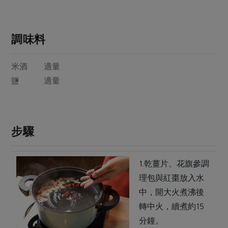
媒體報導
最新產品
節慶大餐
下載專區
優惠專區
調味料
高麗菜海鮮煎餅
地區活動
素食專區
米酒 適量
社務會議
地區活動
鹽 適量
樂齡友善
活動報下載
步驟
1.乾薑片、花旗參調
理包與紅棗放入水
中，開大火煮沸後
轉中火，續煮約15
分鐘。