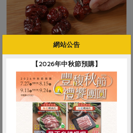
網站公告
【2026年中秋節預購】
惜食
RPET
食譜
減硝酸鹽
雞蛋
食安
共同購買