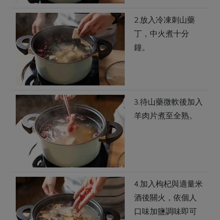
2.放入冷凍刺山藥
丁，中火煮十分
鐘。
3.待山藥微軟後加入
羊肉片煮至全熟。
4.加入枸杞與適量米
酒後關火，依個人
口味加鹽調味即可