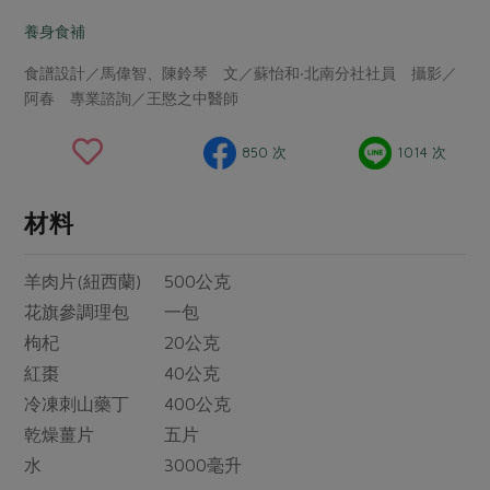
畜產肉類
水產
廚房瑜伽
傳到心坎裡，誠心又澎派
養身食補
水畜加工品
料理方式
產品檢驗
合作25-經典快閃最後一週
關注議題
食譜設計／馬偉智、陳鈴琴 文／蘇怡和‧北南分社社員 攝影／
烘焙．點心
阿春 專業諮詢／王愍之中醫師
自主把關
合作25-精選產品第四彈
調理食材・點心
減硝酸鹽
惜食
醬料
檢驗報告
更多當季產品
調味醬料/南北貨
烘焙
非基改運動
支持本土農糧
850 次
1014 次
湯品．鍋物
硝酸鹽檢驗
休閒零嘴
沖泡飲品
廢核運動
能源議題
漬物
材料
議題活動
保健食品
減添加物
減塑減廢
涼拌沙拉
社員權益
主婦聯盟X樂齡網特約優惠案
公益金
食農教育
羊肉片(紐西蘭) 500公克
飲品
居家好物
合作社法規
30%rPET紅烏龍茶
更多議題
花旗參調理包 一包
美妝保養
個人清潔
社務專區
2024農業發展計畫年度報告
枸杞 20公克
主題食譜
生活者e週報
家庭清潔
織品
紅棗 40公克
選舉專區
更多議題活動
異國料理
冷凍刺山藥丁 400公克
日用品
圖書禮品
綠主張月刊
乾燥薑片 五片
年菜食譜
防災用品
最新消息
傳到心坎裡，誠心又澎派
水 3000毫升
典藏閱覽室
養身食補