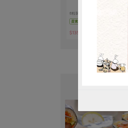
8粒裝
蛋素
常溫
$135