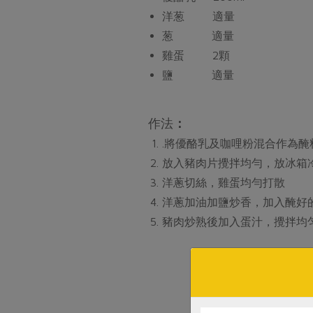
洋葱 適量
葱 適量
雞蛋 2顆
鹽 適量
作法
：
.將優酪乳及咖哩粉混合作為醃
放入豬肉片攪拌均勻，放冰箱冷
洋蔥切絲，雞蛋均勻打散
洋蔥加油加鹽炒香，加入醃好的
豬肉炒熟後加入蛋汁，攪拌均匀