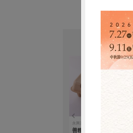
永興畜牧場
惜
善糧放牧雞蛋