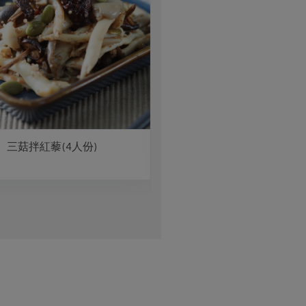
三菇拌紅藜(4人份)
胡麻雞胸溫沙拉（1人