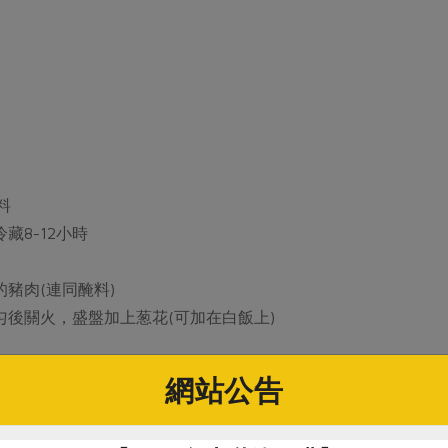
料
藏8-12小時
豬肉(連同醃料)
後關火，盛盤加上葱花(可加在白飯上)
網站公告
# 便當
# 洋蔥
# 豬肉
# 優酪乳