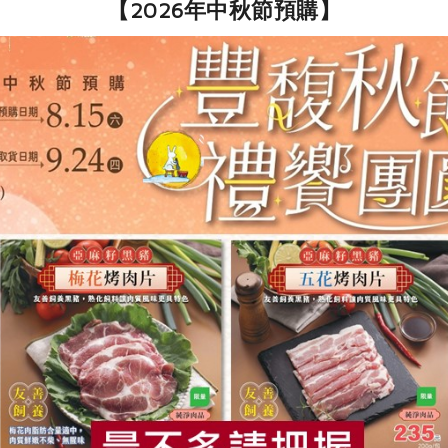
【2026年中秋節預購】
買回食材自己做
信功實業股份有限公司
信功實業股份有限公司
食
RPET
食譜
減硝酸鹽
雞蛋
食安
共同
薄肉片-300g
梅花肉片-600g