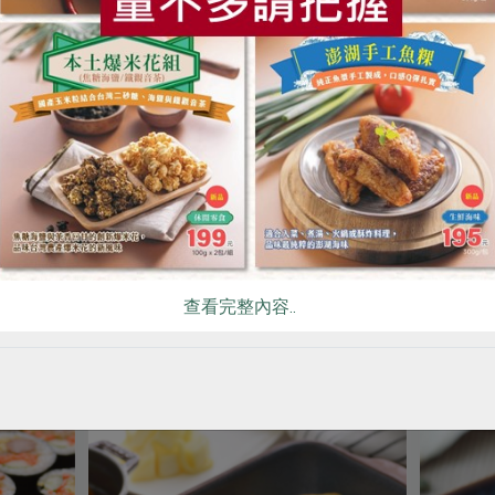
300公克
600公克
葷
冷凍
葷
冷凍
$165
$355
查看完整內容..
你可能有興趣的食譜