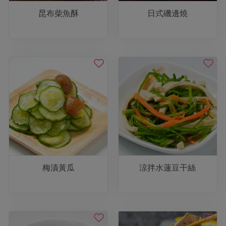
昆布柴魚酥
日式磯邊燒
梅漬黃瓜
涼拌水蓮豆干絲