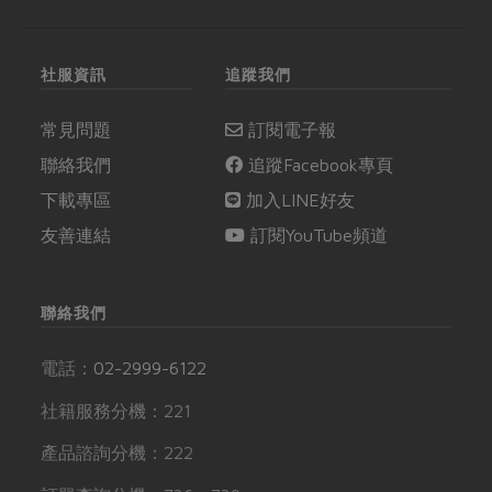
社服資訊
追蹤我們
常見問題
訂閱電子報
聯絡我們
追蹤Facebook專頁
下載專區
加入LINE好友
友善連結
訂閱YouTube頻道
聯絡我們
電話：
02-2999-6122
社籍服務分機：221
產品諮詢分機：222