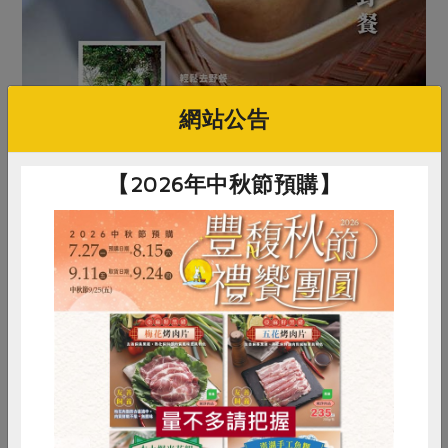
網站公告
【2026年中秋節預購】
原文刊登於 2021年04月205期
春遊享受一籃子綠色野餐
惜食
RPET
食譜
減硝酸鹽
雞蛋
食安
共同購買