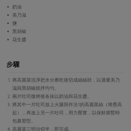
媒體報導
最新產品
奶油
節慶大餐
下載專區
美乃滋
優惠專區
鹽
高麗菜海鮮煎餅
黑胡椒
地區活動
素食專區
花生醬
社務會議
地區活動
樂齡友善
活動報下載
步驟
將高麗菜洗淨把水分擦乾後切成細絲狀，以適量美乃
滋與黑胡椒抓拌均勻。
兩片吐司微烤後各抹以奶油與花生醬。
將其中一片吐司放上火腿與作法1的高麗菜絲（堆疊高
起），再放上另一片吐司，用力壓實，以保鮮膜暫時
包裹塑型。
高麗菜三明治切半，即完成。