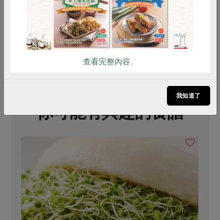
# 野餐
# 食譜
# 高麗菜
# 火腿
# 吐司
查看完整內容..
我知道了
你可能有興趣的食譜