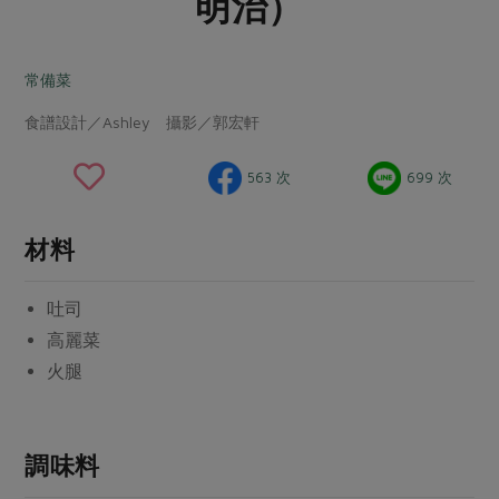
明治）
畜產肉類
水產
廚房瑜伽
傳到心坎裡，誠心又澎派
水畜加工品
料理方式
產品檢驗
合作25-經典快閃最後一週
關注議題
常備菜
烘焙．點心
自主把關
合作25-精選產品第四彈
調理食材・點心
減硝酸鹽
惜食
食譜設計／Ashley 攝影／郭宏軒
醬料
檢驗報告
更多當季產品
調味醬料/南北貨
烘焙
非基改運動
支持本土農糧
湯品．鍋物
563 次
699 次
硝酸鹽檢驗
休閒零嘴
沖泡飲品
廢核運動
能源議題
漬物
議題活動
保健食品
減添加物
減塑減廢
材料
涼拌沙拉
社員權益
主婦聯盟X樂齡網特約優惠案
公益金
食農教育
飲品
居家好物
合作社法規
30%rPET紅烏龍茶
吐司
更多議題
美妝保養
個人清潔
高麗菜
社務專區
2024農業發展計畫年度報告
主題食譜
火腿
生活者e週報
家庭清潔
織品
選舉專區
更多議題活動
異國料理
日用品
圖書禮品
綠主張月刊
年菜食譜
防災用品
最新消息
調味料
傳到心坎裡，誠心又澎派
典藏閱覽室
養身食補