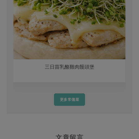
三日苗乳酪雞肉饅頭堡
更多常備菜
文章留言