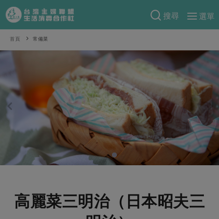
搜尋
選單
產品分類
首頁
常備菜
當季蔬果
食譜料理
一籃菜
當令水果
食材
特別企畫
芽苗類
蕈菇類
米食
預購活動
綠主張
辛香料類
麵食
把最好的台灣味帶回家！
觀點文章
關於合作社
肉食
奶蛋豆・五穀
防災用品預購圓滿結束
主婦食堂
一籃菜真心話
海鮮
蛋
乳製品
認識合作社
重要公告
2026年端午節預購圓滿結束
社內大小事
合作聯合國
常備菜
豆製品
米麵雜糧
關於我們
更多預購活動
產品故事
生活提案
蔬食
合作社組織
高麗菜三明治（日本昭夫三
肉品・水產
樂齡生活
親子食育
蛋料理
當季產品
員工與求才