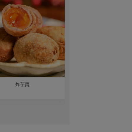
炸芋棗
奶油雞肉芋頭鍋