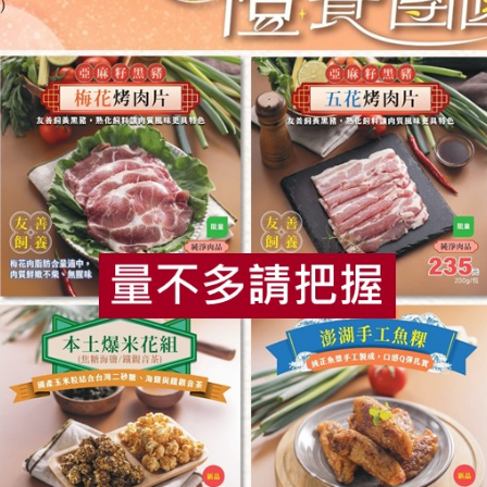
食
RPET
食譜
減硝酸鹽
雞蛋
食安
共同