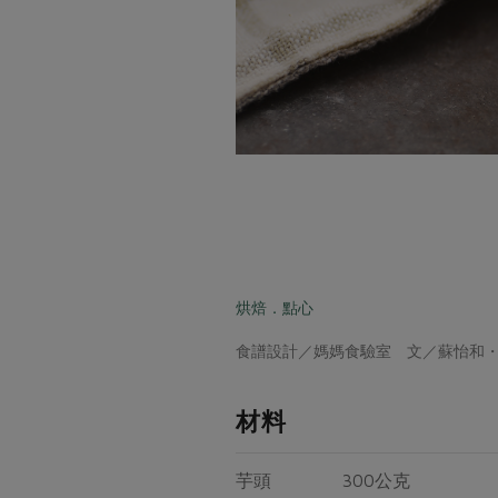
烘焙．點心
食譜設計／媽媽食驗室 文／蘇怡和
材料
芋頭 300公克