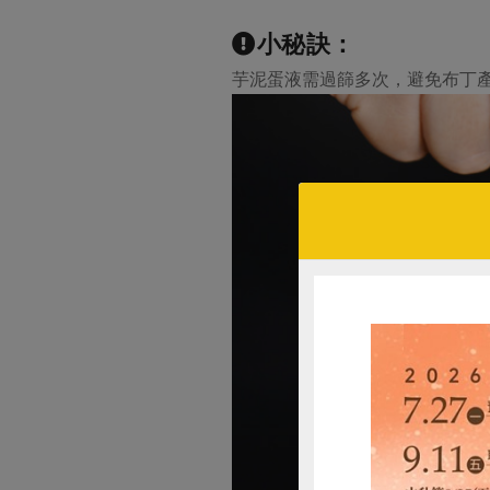
小秘訣：
芋泥蛋液需過篩多次，避免布丁