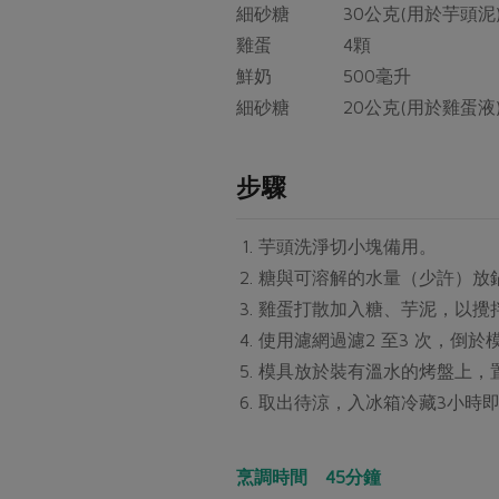
細砂糖 30公克(用於芋頭泥
雞蛋 4顆
鮮奶 500毫升
細砂糖 20公克(用於雞蛋液
步驟
芋頭洗淨切小塊備用。
糖與可溶解的水量（少許）放鍋
雞蛋打散加入糖、芋泥，以攪
使用濾網過濾2 至3 次，倒
模具放於裝有溫水的烤盤上，置入
取出待涼，入冰箱冷藏3小時
烹調時間 45分鐘