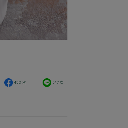
480 次
547 次