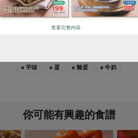
原文刊登於 2023年11月234期
求新求變 翻轉本土畜牧
查看完整內容..
# 芋頭
# 蛋
# 雞蛋
# 牛奶
你可能有興趣的食譜