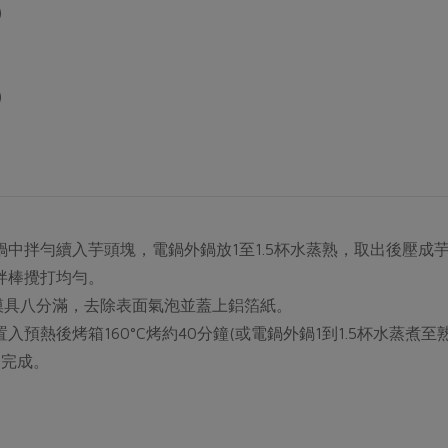
)
)
中拌勻續入芋頭塊，電鍋外鍋放1至1.5杯水蒸熟，取出後壓成
拌棒攪打均勻。
於模具八分滿，去除表面氣泡並蓋上鋁箔紙。
預熱後烤箱160°C烤約40分鐘(或電鍋外鍋1到1.5杯水蒸煮至熟
即完成。