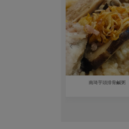
芋頭糕
南琦芋頭排骨鹹粥