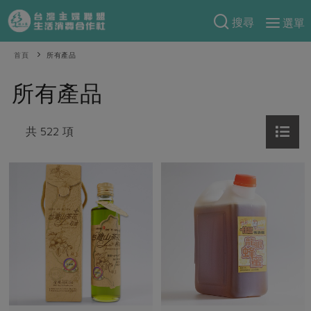
搜尋
選單
產品分類
首頁
所有產品
當季蔬果
食譜料理
所有產品
一籃菜
當令水果
食材
特別企畫
芽苗類
共 522 項
蕈菇類
米食
預購活動
綠主張
辛香料類
麵食
把最好的台灣味帶回家！
觀點文章
關於合作社
肉食
奶蛋豆・五穀
防災用品預購圓滿結束
主婦食堂
一籃菜真心話
海鮮
蛋
乳製品
認識合作社
重要公告
2026年端午節預購圓滿結束
社內大小事
合作聯合國
常備菜
豆製品
米麵雜糧
關於我們
更多預購活動
產品故事
生活提案
蔬食
合作社組織
肉品・水產
樂齡生活
親子食育
蛋料理
當季產品
員工與求才