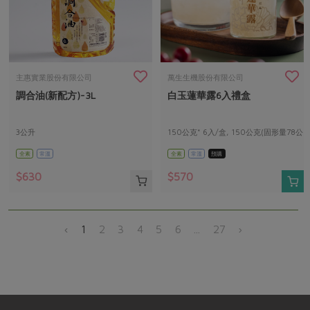
主惠實業股份有限公司
萬生生機股份有限公司
調合油(新配方)-3L
白玉蓮華露6入禮盒
3公升
150公克* 6入/盒, 150公克(固形量78公
克)/入
全素
常溫
全素
常溫
預購
$630
$570
‹
1
2
3
4
5
6
...
27
›