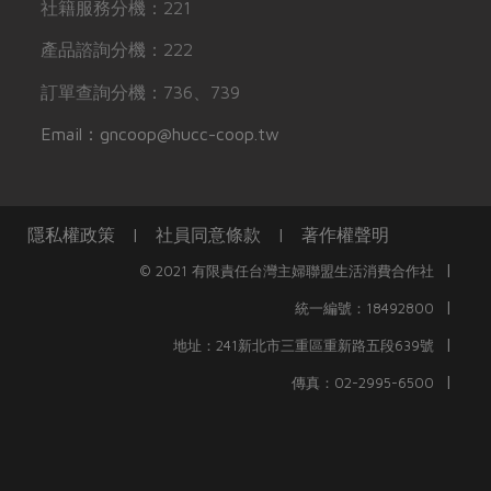
社籍服務分機：221
產品諮詢分機：222
訂單查詢分機：736、739
Email：gncoop@hucc-coop.tw
隱私權政策
|
社員同意條款
|
著作權聲明
|
© 2021 有限責任台灣主婦聯盟生活消費合作社
|
統一編號：18492800
|
地址：241新北市三重區重新路五段639號
|
傳真：02-2995-6500