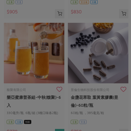
全素
常溫
全素
安全級
冷藏
$905
$830
馥聚有限公司
昱倫生物科技股份有限公司
樂亞蜜康普茶組-中秋(馥聚)-6
金盞花萃取 葉黃素膠囊(昱
入
倫)-60粒/瓶
330毫升/瓶. 6瓶/組 (3種口味各2瓶)
60粒/瓶 ，385毫克/粒
全素
冷藏
預購
全素
常溫