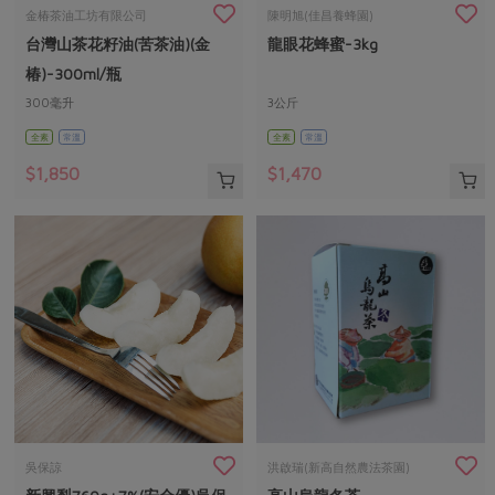
畜產肉類
水產
廚房瑜伽
金椿茶油工坊有限公司
陳明旭(佳昌養蜂園)
合作25-經典快閃最後一週
台灣山茶花籽油(苦茶油)(金
龍眼花蜂蜜-3kg
水畜加工品
料理方式
產品檢驗
合作25-精選產品第四彈
關注議題
椿)-300ml/瓶
烘焙．點心
自主把關
300毫升
3公斤
合作25-精選產品第三彈
調理食材・點心
減硝酸鹽
惜食
醬料
全素
常溫
全素
常溫
檢驗報告
更多當季產品
調味醬料/南北貨
烘焙
非基改運動
支持本土農糧
湯品．鍋物
$1,850
$1,470
硝酸鹽檢驗
休閒零嘴
沖泡飲品
廢核運動
能源議題
漬物
議題活動
保健食品
減添加物
減塑減廢
涼拌沙拉
社員權益
主婦聯盟X樂齡網特約優惠案
公益金
食農教育
飲品
居家好物
合作社法規
30%rPET紅烏龍茶
更多議題
美妝保養
個人清潔
社務專區
2024農業發展計畫年度報告
主題食譜
生活者e週報
家庭清潔
織品
選舉專區
更多議題活動
異國料理
日用品
圖書禮品
綠主張月刊
年菜食譜
防災用品
最新消息
把最好的台灣味帶回家！
吳保諒
洪啟瑞(新高自然農法茶園)
典藏閱覽室
養身食補