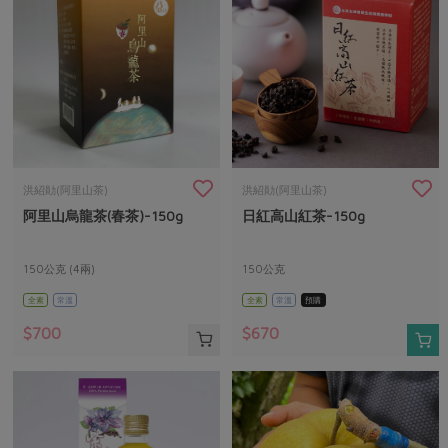
洪紹勛(阿里山茶)
洪紹勛(阿里山茶)
阿里山烏龍茶(春茶)-150g
日紅高山紅茶-150g
150公克 (4兩)
150公克
全素
常溫
全素
常溫
預購
$700
$670