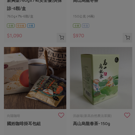
新興梨760g±7%(安全優)吳保
高山烏龍冬茶
媒體報導
最新產品
節慶大餐
諒-6顆/盒
下載專區
760g±7%-6顆/盒
150公克 (4兩)
優惠專區
全素
安全級
冷藏
全素
常溫
高麗菜海鮮煎餅
地區活動
素食專區
$1,090
$970
社務會議
地區活動
樂齡友善
活動報下載
向陽咖啡
洪啟瑞(新高自然農法茶園)
國姓咖啡掛耳包組
高山烏龍春茶-150g