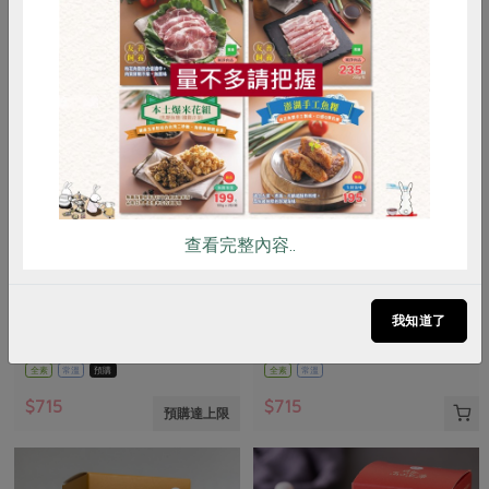
惜食
RPET
食譜
減硝酸鹽
雞蛋
食安
共同購買
查看完整內容..
深杯子有限公司
大眾茶莊
生命之泉第一道特級冷壓初榨橄
碧螺春綠茶-300g
欖油(深杯子)-750ml/瓶
我知道了
750毫升/瓶
300公克
全素
常溫
預購
全素
常溫
$715
$715
預購達上限