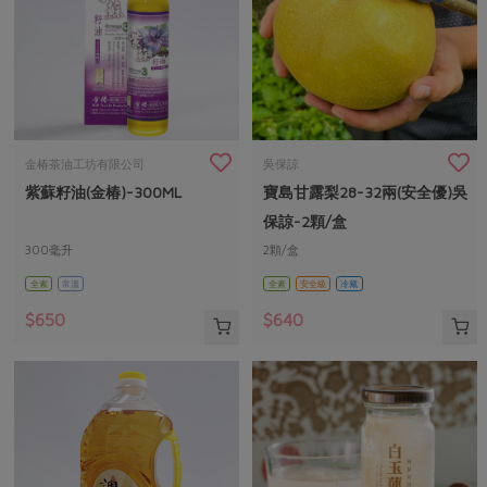
金椿茶油工坊有限公司
吳保諒
紫蘇籽油(金椿)-300ML
寶島甘露梨28-32兩(安全優)吳
保諒-2顆/盒
300毫升
2顆/盒
全素
常溫
全素
安全級
冷藏
$650
$640