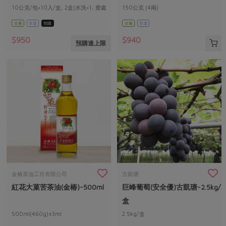
10公克/包×10入/盒, 2盒(水洗×1, 蜜處
150公克 (4兩)
理×1)/組
全素
常溫
預購
全素
常溫
$950
$940
預購達上限
金椿茶油工坊有限公司
古凱瑭
紅花大菓苦茶油(金椿)-500ml
巨峰葡萄(安全優)古凱瑭-2.5kg/
盒
500ml(460g)±3ml
2.5kg/盒