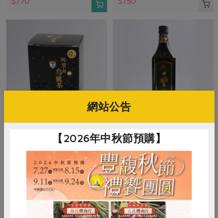
$770
$750
網站公告
洪紹勛(阿里山茶)
瑪諾蘭迦工作室
【2026年中秋節預購】
阿里山烏龍茶(冬茶)-150g
優質冷壓特級初榨橄欖油
150公克
750毫升
全素
常溫
全素
常溫
$750
$725