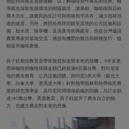
他堅持與農友直接接觸，以了解咖啡契作農友的現狀。輔
導農友採取友善環境的樹蔭栽培，讓果樹、咖啡樹與豆科
喬木共生，讓農民的生計可與雨林和平共存，減少雨林消
逝的速度。另外，將部份所得回饋至當地的公共設施和設
備，如水塔、除草機，及清真寺的興建等。也從台灣邀請
農業專家與當地交流，傳授有機肥的製法和耕種技巧，協
助提升咖啡產量。
吳子鈺相信教育是帶來脫貧和改變未來的契機， 6年多來
雨林咖啡的咖啡採購金額已經超過8百萬台幣。對印尼當
地的農友教育、公共設施回饋、與印尼3所大學（蘇北大
學、白象大學、查瑪達大學）針對熱帶雨林和熱帶殖民農
業的研究獎學金，及印尼民間環保組織的回饋，共計金額
達140萬台幣。透過教育，吳子鈺提升了農友自立的能
力，也建立農友對未來的想像。