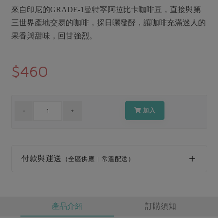
媒體報導
最新產品
來自印尼的GRADE-1曼特寧阿拉比卡咖啡豆，直接與第
節慶大餐
下載專區
三世界產地交易的咖啡，採日曬發酵，讓咖啡充滿迷人的
優惠專區
果香與甜味，回甘強烈。
高麗菜海鮮煎餅
地區活動
素食專區
$460
社務會議
地區活動
樂齡友善
活動報下載
加入
付款與運送
（全區供應 | 常溫配送）
產品介紹
訂購須知