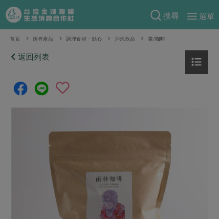
搜尋
選單
產品分類
首頁
所有產品
調理食材・點心
沖泡飲品
茶/咖啡
當季蔬果
返回列表
食譜料理
一籃菜
當令水果
食材
特別企畫
芽苗類
蕈菇類
米食
預購活動
綠主張
辛香料類
麵食
把最好的台灣味帶回家！
觀點文章
關於合作社
肉食
奶蛋豆・五穀
防災用品預購圓滿結束
主婦食堂
一籃菜真心話
海鮮
蛋
乳製品
認識合作社
重要公告
2026年端午節預購圓滿結束
社內大小事
合作聯合國
常備菜
豆製品
米麵雜糧
關於我們
更多預購活動
產品故事
生活提案
蔬食
合作社組織
肉品・水產
樂齡生活
親子食育
蛋料理
當季產品
員工與求才