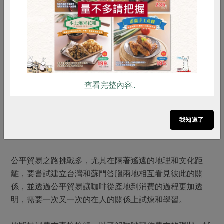
雞蛋
食安
共同購買
台大法律系畢業的吳子鈺在東南亞海嘯後，飛往印尼當了
2年的救災志工，因為想幫當地做更多事情，決定成立雨
林咖啡，藉由公平貿易咖啡的操作模式直接幫助印尼人
民。
雨林可以降低地球的溫室效應，然而跨國財團著眼於市場
對棕櫚油的需求帶來的利益，與民搶地，大量砍伐雨林，
查看完整內容..
擴張棕櫚的種植面積，印尼蘇門答臘的熱帶雨林每年以
200萬公頃的速度消失（相當於7萬6千個大安森林公
我知道了
園）。在跨國企業的脅迫下，農友得不到合理的收購價，
處境極為艱困。
公平貿易之路挑戰多，尤其在隔著遙遠的地理和文化距
離，要嘗試建立台灣和蘇門答臘兩地相互看見彼此的關
係，並透過公平貿易讓咖啡從產地到消費的過程更加透
明，需要一次又一次的在人的關係上試煉和學習。