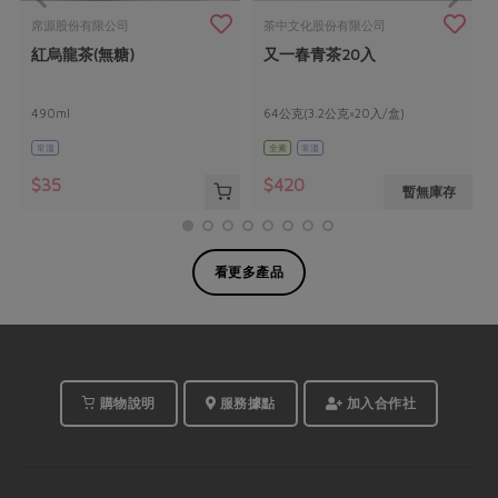
席源股份有限公司
茶中文化股份有限公司
紅烏龍茶(無糖)
又一春青茶20入
490ml
64公克(3.2公克×20入/盒)
常溫
全素
常溫
$35
$420
暫無庫存
看更多產品
購物說明
服務據點
加入合作社