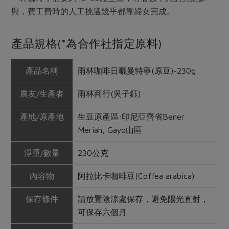
與，費工費時的人工挑選幾乎都靠婦女完成。
產品規格(*為合作社指定原料)
產品名稱
雨林咖啡日曬曼特寧(原豆)-230g
農友/生產者
雨林商行(吳子鈺)
產地/原產地
生豆原產區:印尼亞齊省Bener
Meriah, Gayo山區
淨重/數量
230公克
內容物
阿拉比卡咖啡豆(Coffea arabica)
保存條件
請放置陰涼處保存，避免陽光直射，
可保存六個月