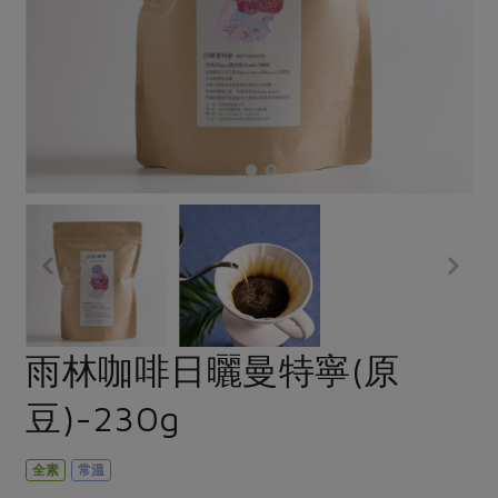
畜產肉類
水產
廚房瑜伽
合作25-經典快閃最後一週
水畜加工品
料理方式
產品檢驗
合作25-精選產品第四彈
關注議題
烘焙．點心
自主把關
合作25-精選產品第三彈
調理食材・點心
減硝酸鹽
惜食
醬料
檢驗報告
更多當季產品
調味醬料/南北貨
烘焙
非基改運動
支持本土農糧
湯品．鍋物
硝酸鹽檢驗
休閒零嘴
沖泡飲品
廢核運動
能源議題
漬物
議題活動
保健食品
減添加物
減塑減廢
涼拌沙拉
社員權益
主婦聯盟X樂齡網特約優惠案
公益金
食農教育
飲品
居家好物
合作社法規
30%rPET紅烏龍茶
更多議題
美妝保養
個人清潔
社務專區
2024農業發展計畫年度報告
雨林咖啡日曬曼特寧(原
主題食譜
生活者e週報
家庭清潔
織品
選舉專區
更多議題活動
豆)-230g
異國料理
日用品
圖書禮品
綠主張月刊
年菜食譜
防災用品
最新消息
把最好的台灣味帶回家！
全素
常溫
典藏閱覽室
養身食補