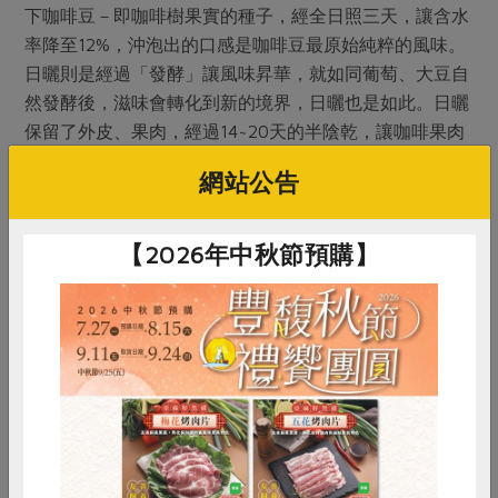
下咖啡豆－即咖啡樹果實的種子，經全日照三天，讓含水
率降至12%，沖泡出的口感是咖啡豆最原始純粹的風味。
日曬則是經過「發酵」讓風味昇華，就如同葡萄、大豆自
然發酵後，滋味會轉化到新的境界，日曬也是如此。日曬
保留了外皮、果肉，經過14~20天的半陰乾，讓咖啡果肉
的口感充分滲入豆子中，帶來迷人的清新微酸與果香。
網站公告
蘇門答亞齊省當地傳統咖啡豆中間製程是採半水洗，即在
果實去掉外皮後，連同果肉放置於發酵槽內發酵半天至一
【2026年中秋節預購】
天，再進行水洗。故稱半水洗。當地村落並沒有日曬相關
的經驗與設備，且日曬需要農友每日查看發酵狀態，費
工、費時，因此每一批日曬而得的咖啡豆都有自己的個
性，風味都有細微的差別。若不是子鈺已跟當地農友與村
落建立良好的關係，一起協助與幫忙，便不可能誕生這支
獨一無二的日曬曼特寧。
咖啡的公平貿易
惜食
RPET
食譜
減硝酸鹽