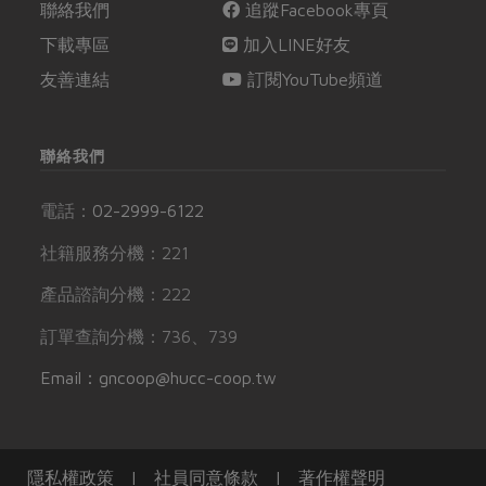
聯絡我們
追蹤Facebook專頁
下載專區
加入LINE好友
友善連結
訂閱YouTube頻道
聯絡我們
電話：
02-2999-6122
社籍服務分機：221
產品諮詢分機：222
訂單查詢分機：736、739
Email：gncoop@hucc-coop.tw
隱私權政策
|
社員同意條款
|
著作權聲明