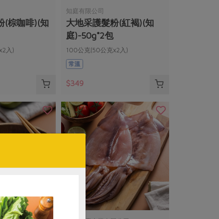
知庭有限公司
(棕咖啡)(知
大地采護髮粉(紅褐)(知
庭)-50g*2包
x2入)
100公克(50公克x2入)
雙+浴帽2頂+使用說
(內附乳膠手套1雙+浴帽2頂+使用說
常溫
明書)
$349