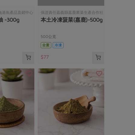
漁港魚產品直銷中心
保證責任嘉義縣嘉鹿果菜生產合作社
-300g
本土冷凍菠菜(嘉鹿)-500g
500公克
全素
冷凍
$77