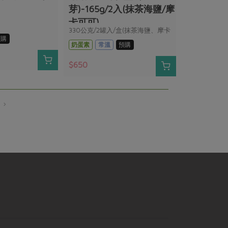
芽)-165g/2入(抹茶海鹽/摩
卡可可)
330公克/2罐入/盒(抹茶海鹽、摩卡
預購
可可)
奶蛋素
常溫
預購
$650
›