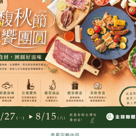
百達醫企業有限公司
品川實業股份有
新護-300g/
諾麗果黑棗元氣飲(百達醫
月亮花枝蝦餅(
企業)-20mL*12
20mL/瓶，12瓶/盒
200公克
全素
常溫
預購
葷
冷凍
預
$550
$210
食
RPET
食譜
減硝酸鹽
雞蛋
食安
共同
公司
正鑫水產加工有限公司
明德食品工業股
查看完整內容..