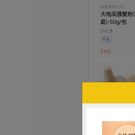
知庭有限公司
大地采護髮粉(
庭)-50g/包
50公克
常溫
$165