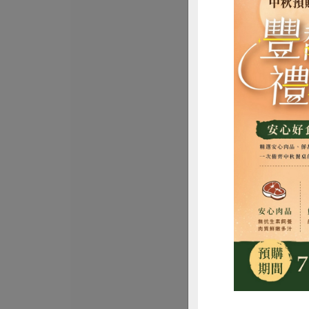
李新護
蒜頭(安A優)李
袋
300g/袋
葷
安全級
常溫
$80
惜
協發生活事業有限