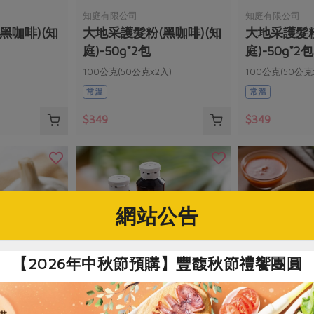
知庭有限公司
知庭有限公司
黑咖啡)(知
大地采護髮粉(黑咖啡)(知
大地采護髮粉
庭)-50g*2包
庭)-50g*2包
100公克(50公克x2入)
100公克(50公克
(內附乳膠手套1雙+浴帽2頂+使用說
(內附乳膠手套1
常溫
常溫
明書)
明書)
$349
$349
網站公告
【2026年中秋節預購】豐馥秋節禮饗團圓