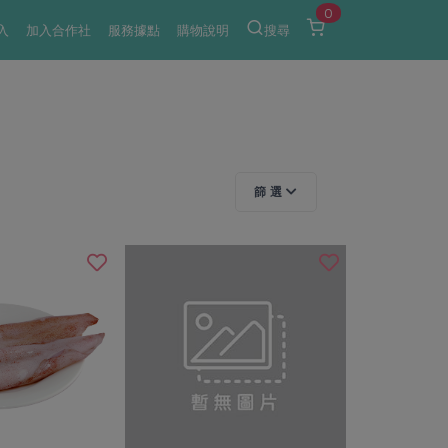
0
入
加入合作社
服務據點
購物說明
搜尋
篩 選