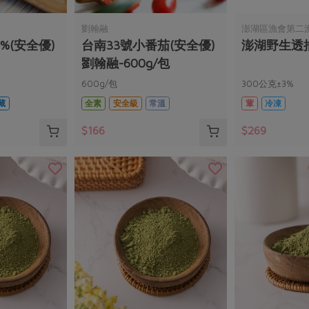
劉翰融
澎湖區漁會第二
7%(安全優)
台南33號小番茄(安全優)
澎湖野生透抽 
劉翰融-600g/包
600g/包
300公克±3%
藏
全素
安全級
常溫
葷
冷凍
$166
$269