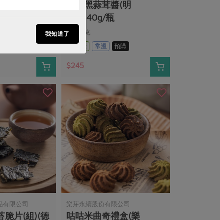
椒醬(明
清豐黑蒜茸醬(明
德)-240g/瓶
240公克
我知道了
預購
五辛素
常溫
預購
$245
品有限公司
樂芽永續股份有限公司
脆片(組)(德
咕咕米曲奇禮盒(樂