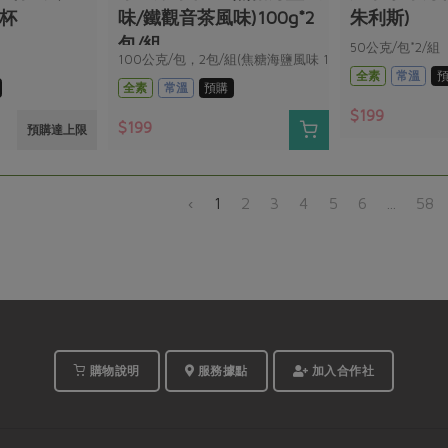
深杯
味/鐵觀音茶風味)100g*2
朱利斯)
包/組
50公克/包*2/組
100公克/包，2包/組(焦糖海鹽風味 1
全素
常溫
包+鐵觀音茶風味 1 包)
全素
常溫
預購
$199
$199
預購達上限
‹
1
2
3
4
5
6
...
58
購物說明
服務據點
加入合作社