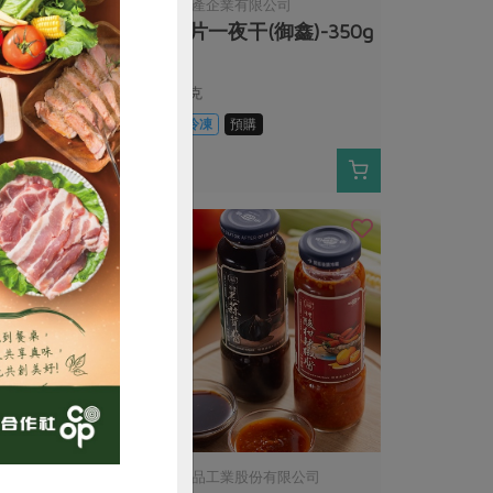
限公司
御鑫水產企業有限公司
品川)-200g
魷魚片一夜干(御鑫)-350g
350公克
購
葷
冷凍
預購
$265
購買
份有限公司
明德食品工業股份有限公司