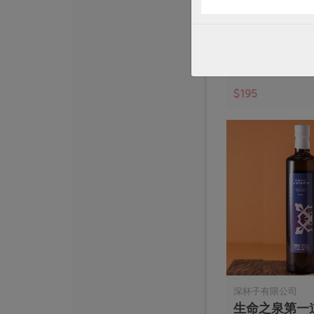
澎湖手工魚粿-3
300公克
葷
冷凍
預購
$195
深杯子有限公司
生命之泉第一