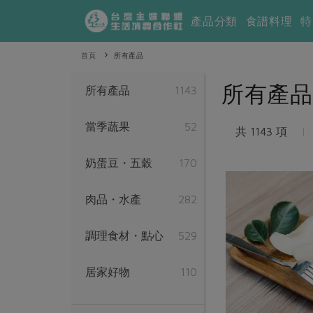
產品分類
食譜料理
特
首頁
所有產品
所有產品
所有產品
1143
當季蔬果
52
共 1143 項
|
奶蛋豆・五穀
170
肉品・水產
282
調理食材・點心
529
居家好物
110