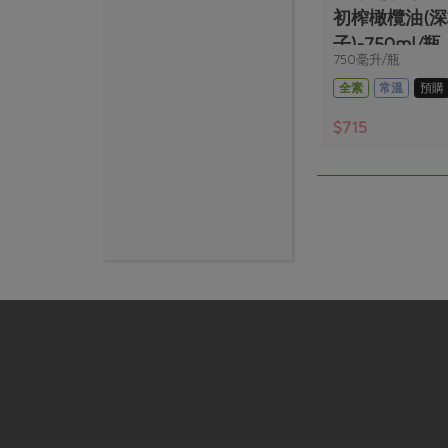
初榨橄欖油(
子)-750ml/瓶
750毫升/瓶
全素
常溫
預購
$715