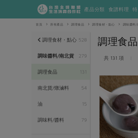
產品分類
食譜料理
特
首頁
所有產品
調理食品
調理食材・點心
調味醬料/
調理食品
調理食材・點心
528
調味醬料/南北貨
279
共 131 項
|
調理食品
131
南北貨/燉滷料
54
油
15
調味料/醬料
79