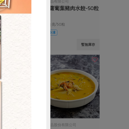
司
沛騰食品有限公司
豬肉水
手工蘿蔔葉豬肉水餃-50粒
裝)
1050公克/50粒
葷
冷凍
$295
暫無庫存
暫無庫存
購買
漢典食品股份有限公司