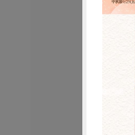
沛騰食品有限公司
黑葉白菜豬肉水
1050公克(50粒裝)
葷
冷凍
$263
惜
瑪諾蘭迦工作室