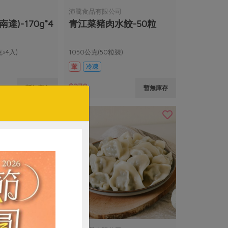
沛騰食品有限公司
達)-170g*4
青江菜豬肉水餃-50粒
×4入)
1050公克(50粒裝)
葷
冷凍
$270
暫無庫存
暫無庫存