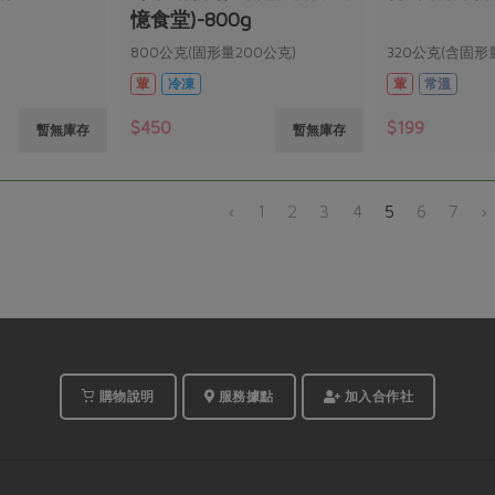
憶食堂)-800g
800公克(固形量200公克)
320公克(含固形
葷
冷凍
葷
常溫
$450
$199
暫無庫存
暫無庫存
‹
1
2
3
4
5
6
7
›
購物說明
服務據點
加入合作社