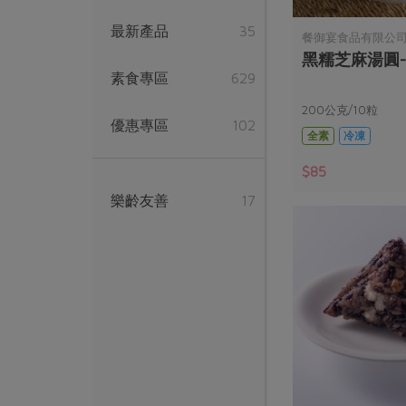
最新產品
35
餐御宴食品有限公
黑糯芝麻湯圓-2
素食專區
629
200公克/10粒
優惠專區
102
全素
冷凍
$85
樂齡友善
17