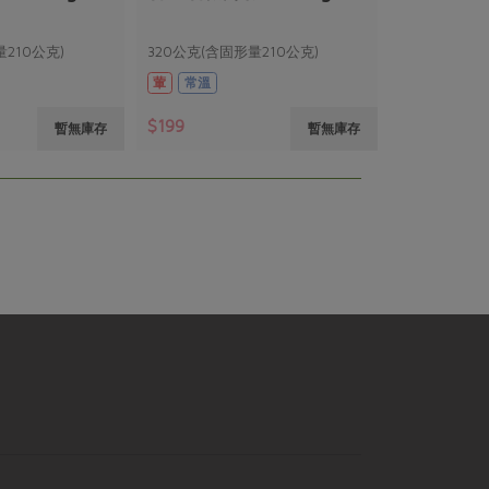
量210公克)
320公克(含固形量210公克)
葷
常溫
$199
暫無庫存
暫無庫存