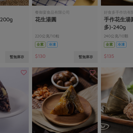
司
餐御宴食品有限公司
好食多手作坊有
00g
花生湯圓
手作花生湯
多)-240g
220公克/10粒
240公克/10顆
全素
冷凍
全素
冷凍
$130
$135
暫無庫存
暫無庫存