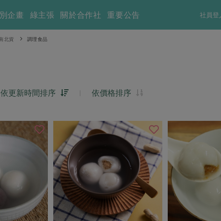
別企畫
綠主張
關於合作社
重要公告
社員登
南北貨
調理食品
依更新時間排序
|
依價格排序