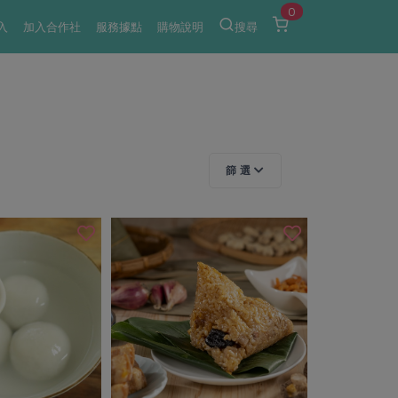
0
入
加入合作社
服務據點
購物說明
搜尋
篩 選