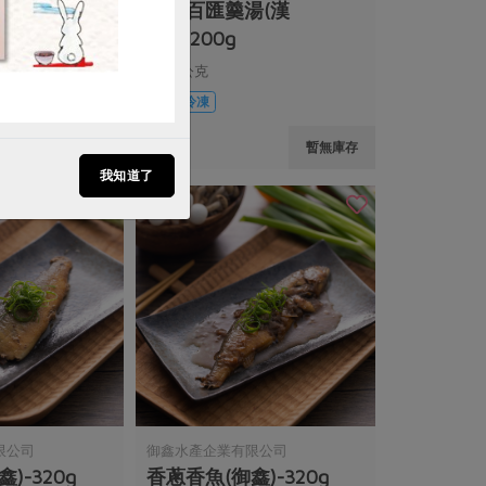
-150g
南瓜百匯羹湯(漢
典)-1200g
1200公克
葷
冷凍
$389
暫無庫存
暫無庫存
我知道了
限公司
御鑫水產企業有限公司
)-320g
香蔥香魚(御鑫)-320g