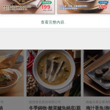
杏鮑
小披薩-夏威夷-300g/2入
蒲燒虱目魚肚
300公克/2入
150公克
查看完整內容..
奶素
冷凍
葷
冷凍
$180
$200
暫無庫存
暫無庫存
公司
親憶食堂股份有限公司
御鑫水產企業有
鍋
冬季鍋物-酸菜鱸魚鍋底(親
梅汁香魚(御鑫