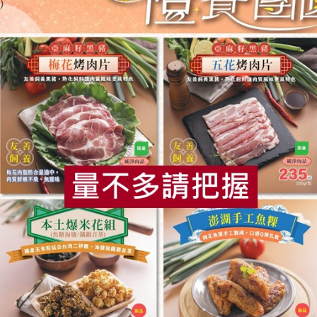
源冠食品股份有限公司
沛騰食品有限公
餃-1050g
高麗菜豬肉水餃-750g(源
杏鮑菇玉米
冠)
餃-1050g
750公克(30粒裝)
1050公克(50粒
葷
冷凍
葷
冷凍
$160
$295
暫無庫存
暫無庫存
食
RPET
食譜
減硝酸鹽
雞蛋
食安
共同
瑪諾蘭迦工作室
鰻鄉企業社