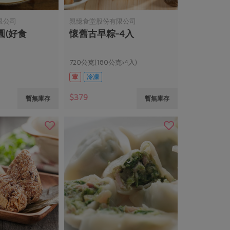
限公司
親憶食堂股份有限公司
圓(好食
懷舊古早粽-4入
720公克(180公克×4入)
葷
冷凍
$379
暫無庫存
暫無庫存