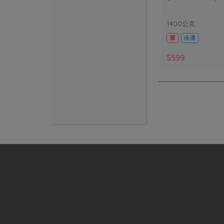
1400公克
(含固形量430公克)
葷
冷凍
$599