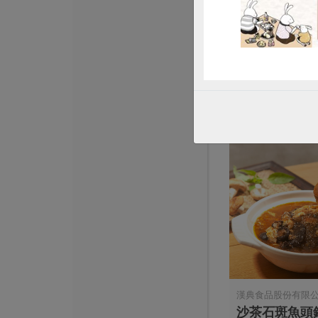
小披薩-蔬食
菇-435g/3入
435g/3入
奶素
冷凍
$180
漢典食品股份有限
沙茶石斑魚頭