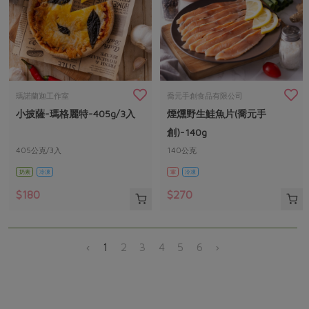
瑪諾蘭迦工作室
喬元手創食品有限公司
小披薩-瑪格麗特-405g/3入
煙燻野生鮭魚片(喬元手
創)-140g
405公克/3入
140公克
奶素
冷凍
葷
冷凍
$180
$270
‹
1
2
3
4
5
6
›