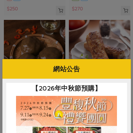
$250
$270
網站公告
【2026年中秋節預購】
米棋食品有限公司
品川實業股份有限公司
菜脯米草仔粿(米棋)-300g/3入
古早味雞捲(品川)-240g/包
300公克(100公克x3入)
240公克
葷
冷凍
葷
冷凍
$135
$150