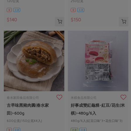
120公克
250公克
葷
冷凍
葷
冷凍
$140
$150
春水家田食品有限公司
米棋食品有限公司
古早味黑豬肉圓(春水家
好事成雙紅龜粿-紅豆/花生(米
田)-600g
棋)-480g/6入
600公克(150公克X4入)
480g/6入(紅豆口味*3+花生口味*3)
葷
冷凍
奶素
冷凍