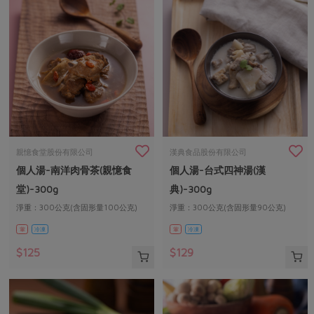
親憶食堂股份有限公司
漢典食品股份有限公司
個人湯-南洋肉骨茶(親憶食
個人湯-台式四神湯(漢
堂)-300g
典)-300g
淨重：300公克(含固形量100公克)
淨重：300公克(含固形量90公克)
葷
冷凍
葷
冷凍
$125
$129