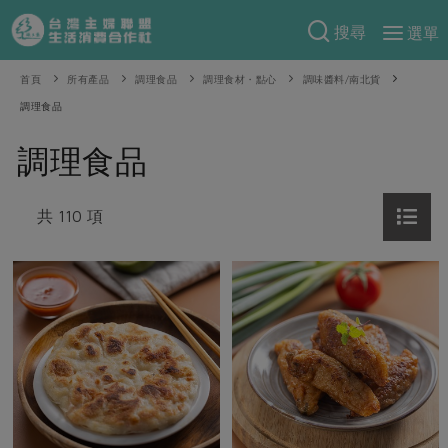
搜尋
選單
產品分類
首頁
所有產品
調理食品
調理食材・點心
調味醬料/南北貨
調理食品
當季蔬果
食譜料理
調理食品
一籃菜
當令水果
食材
特別企畫
芽苗類
蕈菇類
米食
共 110 項
預購活動
綠主張
辛香料類
麵食
把最好的台灣味帶回家！
觀點文章
關於合作社
肉食
奶蛋豆・五穀
防災用品預購圓滿結束
主婦食堂
一籃菜真心話
海鮮
蛋
乳製品
認識合作社
重要公告
2026年端午節預購圓滿結束
社內大小事
合作聯合國
常備菜
豆製品
米麵雜糧
關於我們
更多預購活動
產品故事
生活提案
蔬食
合作社組織
肉品・水產
樂齡生活
親子食育
蛋料理
當季產品
員工與求才