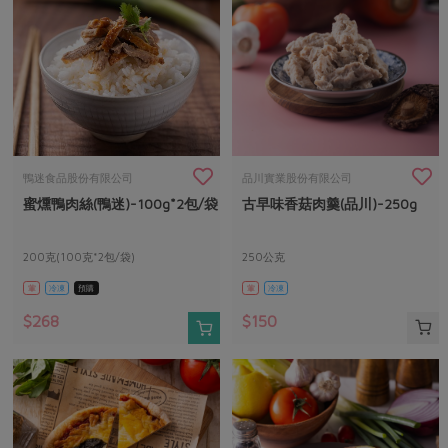
鴨迷食品股份有限公司
品川實業股份有限公司
蜜燻鴨肉絲(鴨迷)-100g*2包/袋
古早味香菇肉羹(品川)-250g
200克(100克*2包/袋)
250公克
葷
冷凍
預購
葷
冷凍
$268
$150