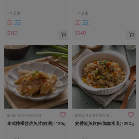
120公克
120公克
葷
冷凍
葷
冷凍
$110
$140
鮮湧企業股份有限公司
御鑫水產企業有限公司
泰式檸檬醬佐魚片(鮮湧)-120g
奶香鮭魚炊飯(御鑫水產)-250g