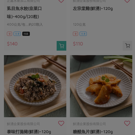
媒體報導
正鑫水產加工有限公司
鮮湧企業股份有限公司
最新產品
節慶大餐
虱目魚水餃(韭菜口
左宗棠雞(鮮湧)-120g
下載專區
味)-400g/(20粒)
優惠專區
400公克/包，約20顆入
120公克
高麗菜海鮮煎餅
地區活動
葷
冷凍
預購
葷
冷凍
素食專區
社務會議
地區活動
$140
$110
樂齡友善
活動報下載
鮮湧企業股份有限公司
鮮湧企業股份有限公司
泰味打拋豬(鮮湧)-120g
糖醋魚片(鮮湧)-120g