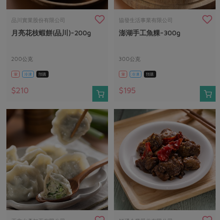
畜產肉類
水產
廚房瑜伽
合作25-經典快閃最後一週
水畜加工品
料理方式
品川實業股份有限公司
協發生活事業有限公司
產品檢驗
合作25-精選產品第四彈
關注議題
月亮花枝蝦餅(品川)-200g
澎湖手工魚粿-300g
烘焙．點心
自主把關
合作25-精選產品第三彈
調理食材・點心
減硝酸鹽
惜食
醬料
200公克
300公克
檢驗報告
更多當季產品
調味醬料/南北貨
烘焙
非基改運動
支持本土農糧
湯品．鍋物
葷
冷凍
預購
葷
冷凍
預購
硝酸鹽檢驗
休閒零嘴
沖泡飲品
廢核運動
能源議題
$210
$195
漬物
議題活動
保健食品
減添加物
減塑減廢
涼拌沙拉
社員權益
主婦聯盟X樂齡網特約優惠案
公益金
食農教育
飲品
居家好物
合作社法規
30%rPET紅烏龍茶
更多議題
美妝保養
個人清潔
社務專區
2024農業發展計畫年度報告
主題食譜
生活者e週報
家庭清潔
織品
選舉專區
更多議題活動
異國料理
日用品
圖書禮品
綠主張月刊
年菜食譜
防災用品
最新消息
把最好的台灣味帶回家！
典藏閱覽室
養身食補