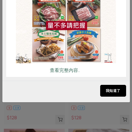
惜食
RPET
食譜
減硝酸鹽
雞蛋
食安
共同購買
查看完整內容..
御正食品股份有限公司
御正食品股份有限公司
泰式香茅醃漬雞腿排(御
經典原味醃漬雞腿排(御
我知道了
正)-200g/包
正)-200g/包
200公克
200公克
葷
冷凍
葷
冷凍
$128
$128