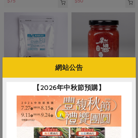
$75
$50
網站公告
東承食品有限公司
蘿拉食品股份有限公司
【2026年中秋節預購】
蒟蒻膠凍粉-300g
手工草莓果醬
300公克
230公克
全素
常溫
全素
常溫
$88
$195