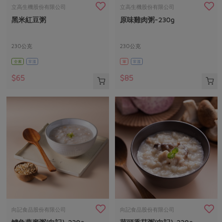
畜產肉類
水產
廚房瑜伽
立高生機股份有限公司
立高生機股份有限公司
傳到心坎裡，誠心又澎派
黑米紅豆粥
原味雞肉粥-230g
水畜加工品
料理方式
產品檢驗
合作25-經典快閃最後一週
關注議題
烘焙．點心
自主把關
230公克
230公克
合作25-精選產品第四彈
調理食材・點心
減硝酸鹽
惜食
醬料
全素
常溫
葷
常溫
檢驗報告
更多當季產品
調味醬料/南北貨
烘焙
非基改運動
支持本土農糧
湯品．鍋物
$65
$85
硝酸鹽檢驗
休閒零嘴
沖泡飲品
廢核運動
能源議題
漬物
議題活動
保健食品
減添加物
減塑減廢
涼拌沙拉
社員權益
主婦聯盟X樂齡網特約優惠案
公益金
食農教育
飲品
居家好物
合作社法規
30%rPET紅烏龍茶
更多議題
美妝保養
個人清潔
社務專區
2024農業發展計畫年度報告
主題食譜
生活者e週報
家庭清潔
織品
選舉專區
更多議題活動
異國料理
日用品
圖書禮品
綠主張月刊
年菜食譜
防災用品
最新消息
傳到心坎裡，誠心又澎派
向記食品股份有限公司
向記食品股份有限公司
典藏閱覽室
養身食補