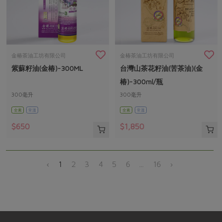
金椿茶油工坊有限公司
金椿茶油工坊有限公司
紫蘇籽油(金椿)-300ML
台灣山茶花籽油(苦茶油)(金
椿)-300ml/瓶
300毫升
300毫升
全素
常溫
全素
常溫
$650
$1,850
‹
1
2
3
4
5
6
...
16
›