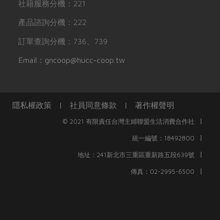
社籍服務分機：221
產品諮詢分機：222
訂單查詢分機：736、739
Email：gncoop@hucc-coop.tw
隱私權政策
|
社員同意條款
|
著作權聲明
|
© 2021 有限責任台灣主婦聯盟生活消費合作社
|
統一編號：18492800
|
地址：241新北市三重區重新路五段639號
|
傳真：02-2995-6500