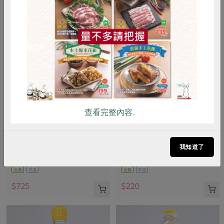
惜食
RPET
食譜
減硝酸鹽
雞蛋
食安
共同購買
查看完整內容..
瑪諾蘭迦工作室
主惠實業股份有限公司
優質冷壓特級初榨橄欖油
冷壓芝麻油-220ml
我知道了
750毫升
220毫升
全素
常溫
全素
常溫
$725
$220