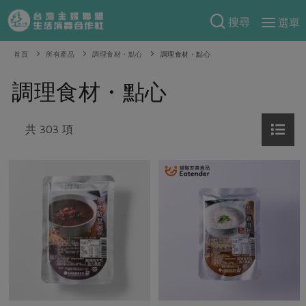
搜尋
選單
產品分類
首頁
所有產品
調理食材・點心
調理食材・點心
當季蔬果
食譜料理
調理食材・點心
一籃菜
當令水果
食材
特別企畫
芽苗類
共 303 項
蕈菇類
米食
預購活動
綠主張
辛香料類
麵食
把最好的台灣味帶回家！
觀點文章
關於合作社
肉食
奶蛋豆・五穀
防災用品預購圓滿結束
主婦食堂
一籃菜真心話
海鮮
蛋
乳製品
認識合作社
重要公告
2026年端午節預購圓滿結束
社內大小事
合作聯合國
常備菜
豆製品
米麵雜糧
關於我們
更多預購活動
產品故事
生活提案
蔬食
合作社組織
肉品・水產
樂齡生活
親子食育
蛋料理
當季產品
員工與求才