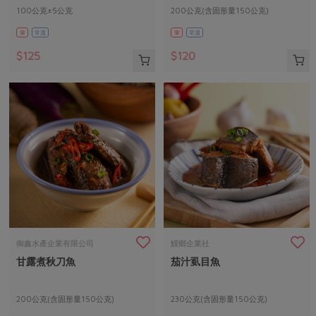
100公克±5公克
200公克(含固形量150公克)
葷
常溫
葷
常溫
$125
$120
御鑫水產企業有限公司
鰻鄉企業社
甘露煮秋刀魚
茄汁虱目魚
200公克(含固形量150公克)
230公克(含固形量150公克)