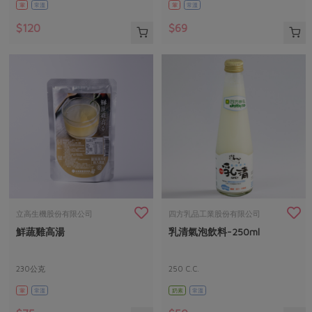
葷
常溫
葷
常溫
$120
$69
立高生機股份有限公司
四方乳品工業股份有限公司
鮮蔬雞高湯
乳清氣泡飲料-250ml
230公克
250 C.C.
葷
常溫
奶素
常溫