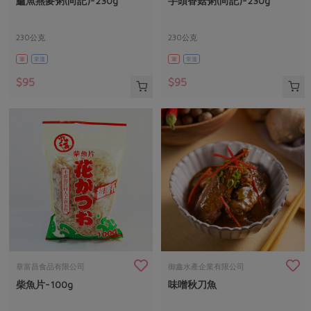
鱸魚燕麥粥(向記)-230g
芋頭香菇粥(向記)-230g
媒體報導
最新產品
節慶大餐
下載專區
230公克
230公克
優惠專區
葷
常溫
葷
常溫
高麗菜海鮮煎餅
地區活動
素食專區
$95
$95
社務會議
地區活動
樂齡友善
活動報下載
章富昌食品有限公司
御鑫水產企業有限公司
柴魚片-100g
味噌秋刀魚