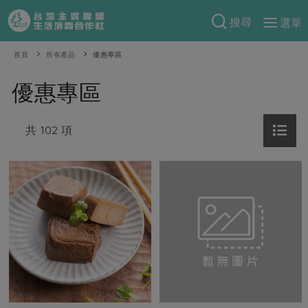
搜尋
選單
產品分類
首頁
所有產品
優惠專區
當季蔬果
食譜料理
優惠專區
一籃菜
當令水果
食材
特別企畫
芽苗類
共 102 項
蕈菇類
米食
預購活動
綠主張
辛香料類
麵食
把最好的台灣味帶回家！
觀點文章
關於合作社
肉食
奶蛋豆・五穀
防災用品預購圓滿結束
主婦食堂
一籃菜真心話
海鮮
蛋
乳製品
認識合作社
重要公告
2026年端午節預購圓滿結束
社內大小事
合作聯合國
常備菜
豆製品
米麵雜糧
關於我們
更多預購活動
產品故事
生活提案
蔬食
合作社組織
肉品・水產
樂齡生活
親子食育
蛋料理
當季產品
員工與求才