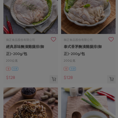
御正食品股份有限公司
御正食品股份有限公司
經典原味醃漬雞腿排(御
泰式香茅醃漬雞腿排(御
正)-200g/包
正)-200g/包
200公克
200公克
葷
冷凍
葷
冷凍
$128
$128