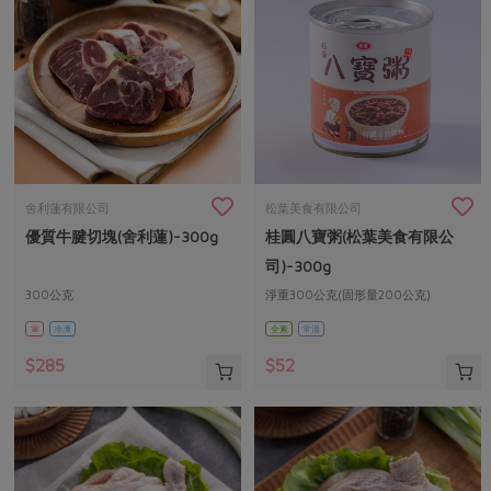
舍利蓮有限公司
松葉美食有限公司
優質牛腱切塊(舍利蓮)-300g
桂圓八寶粥(松葉美食有限公
司)-300g
300公克
淨重300公克(固形量200公克)
葷
冷凍
全素
常溫
$285
$52