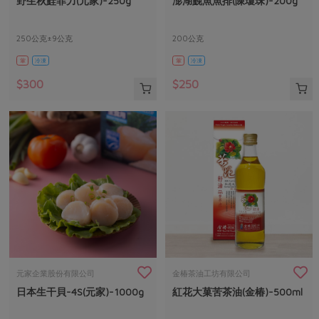
野生秋鮭菲力(元家)-250g
澎湖鮸魚魚排(陳瓊珠)-200g
媒體報導
最新產品
節慶大餐
下載專區
250公克±9公克
200公克
優惠專區
葷
冷凍
葷
冷凍
高麗菜海鮮煎餅
地區活動
素食專區
$300
$250
社務會議
地區活動
樂齡友善
活動報下載
元家企業股份有限公司
金椿茶油工坊有限公司
日本生干貝-4S(元家)-1000g
紅花大菓苦茶油(金椿)-500ml