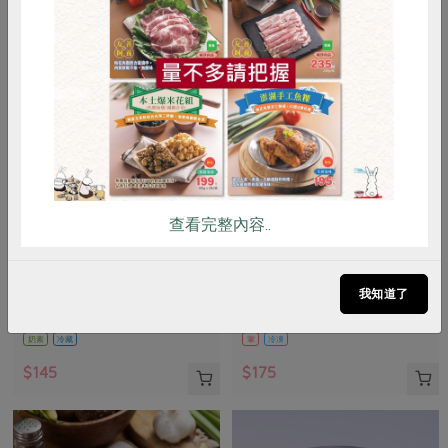
惜食
RPET
食譜
減硝酸鹽
雞蛋
食安
共同購買
查看完整內容..
峻鼎食品股份有限公司
保證責任花蓮縣肉品運銷合作社
本土發酵奶油(無鹽)
味噌鹽麴五花醃肉片(花肉
社)-225g
我知道了
90公克
225公克(固形物200公克)
奶素
冷藏
葷
冷凍
$145
$175