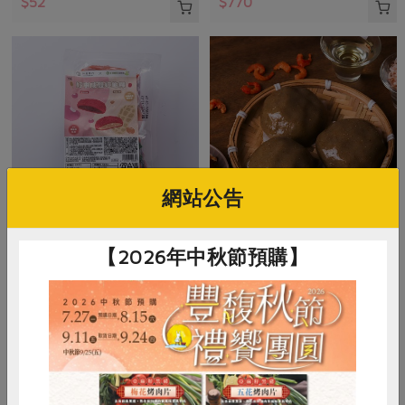
$52
$770
網站公告
米棋食品有限公司
米棋食品有限公司
【2026年中秋節預購】
好事成雙紅龜粿-紅豆/花生(米
菜脯米草仔粿(米棋)-300g/3入
棋)-480g/6入
480g/6入(紅豆口味*3+花生口味*3)
300公克(100公克x3入)
奶素
冷凍
葷
冷凍
$270
$135