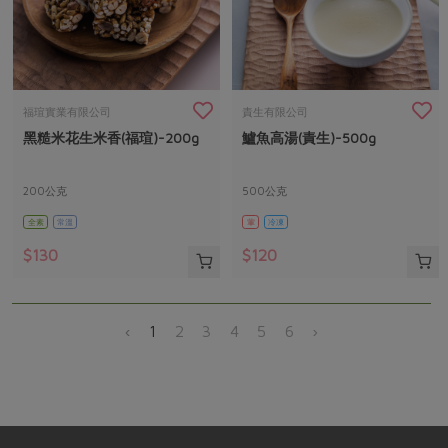
福瑄實業有限公司
責生有限公司
黑糙米花生米香(福瑄)-200g
鱸魚高湯(責生)-500g
200公克
500公克
全素
常溫
葷
冷凍
$130
$120
‹
1
2
3
4
5
6
›