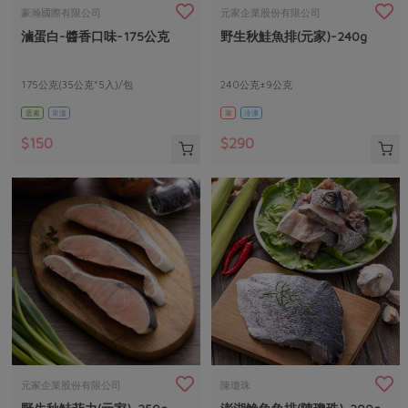
畜產肉類
水產
廚房瑜伽
豪瀚國際有限公司
元家企業股份有限公司
傳到心坎裡，誠心又澎派
滷蛋白-醬香口味-175公克
野生秋鮭魚排(元家)-240g
水畜加工品
料理方式
產品檢驗
合作25-經典快閃最後一週
關注議題
烘焙．點心
自主把關
175公克(35公克*5入)/包
240公克±9公克
合作25-精選產品第四彈
調理食材・點心
減硝酸鹽
惜食
醬料
蛋素
常溫
葷
冷凍
檢驗報告
更多當季產品
調味醬料/南北貨
烘焙
非基改運動
支持本土農糧
湯品．鍋物
$150
$290
硝酸鹽檢驗
休閒零嘴
沖泡飲品
廢核運動
能源議題
漬物
議題活動
保健食品
減添加物
減塑減廢
涼拌沙拉
社員權益
主婦聯盟X樂齡網特約優惠案
公益金
食農教育
飲品
居家好物
合作社法規
30%rPET紅烏龍茶
更多議題
美妝保養
個人清潔
社務專區
2024農業發展計畫年度報告
主題食譜
生活者e週報
家庭清潔
織品
選舉專區
更多議題活動
異國料理
日用品
圖書禮品
綠主張月刊
年菜食譜
防災用品
最新消息
傳到心坎裡，誠心又澎派
元家企業股份有限公司
陳瓊珠
典藏閱覽室
養身食補