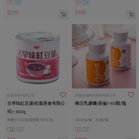
葷
冷凍
葷
冷凍
$270
$150
松葉美食有限公司
昱倫生物科技股份有限公司
古早味紅豆湯(松葉美食有限公
蜂王乳膠囊(昱倫)-60顆/瓶
司)-300g
淨重300公克(固形量180公克)
560mg/粒，60粒/瓶
全素
常溫
葷
常溫