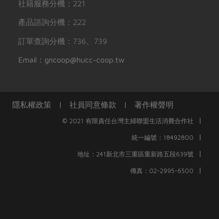
社籍服務分機：221
產品諮詢分機：222
訂單查詢分機：736、739
Email：gncoop@hucc-coop.tw
隱私權政策
|
社員同意條款
|
著作權聲明
|
© 2021 有限責任台灣主婦聯盟生活消費合作社
|
統一編號：18492800
|
地址：241新北市三重區重新路五段639號
|
傳真：02-2995-6500