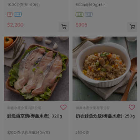
1000公克(51-60粒)
500ml(460g)±3ml
葷
冷凍
全素
常溫
$2,200
$905
御鑫水產企業有限公司
御鑫水產企業有限公司
鮭魚西京漬(御鑫水產)-320g
奶香鮭魚炊飯(御鑫水產)-250g
320公克(含固形量240公克)
250公克