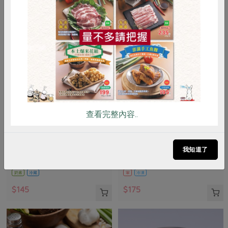
惜食
RPET
食譜
減硝酸鹽
雞蛋
食安
共同購買
查看完整內容..
峻鼎食品股份有限公司
保證責任花蓮縣肉品運銷合作社
本土發酵奶油(無鹽)
味噌鹽麴五花醃肉片(花肉
社)-225g
我知道了
90公克
225公克(固形物200公克)
奶素
冷藏
葷
冷凍
$145
$175