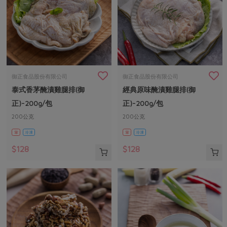
御正食品股份有限公司
御正食品股份有限公司
泰式香茅醃漬雞腿排(御
經典原味醃漬雞腿排(御
正)-200g/包
正)-200g/包
200公克
200公克
葷
冷凍
葷
冷凍
$128
$128