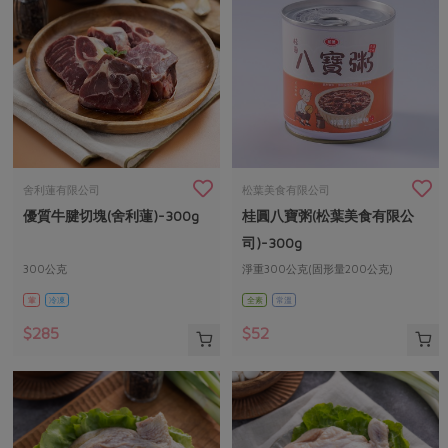
舍利蓮有限公司
松葉美食有限公司
優質牛腱切塊(舍利蓮)-300g
桂圓八寶粥(松葉美食有限公
司)-300g
300公克
淨重300公克(固形量200公克)
葷
冷凍
全素
常溫
$285
$52