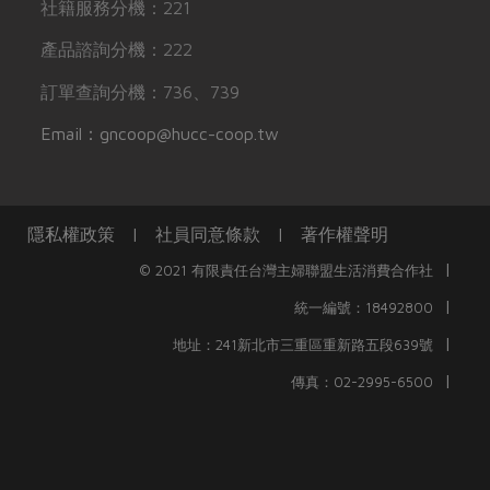
社籍服務分機：221
產品諮詢分機：222
訂單查詢分機：736、739
Email：gncoop@hucc-coop.tw
隱私權政策
|
社員同意條款
|
著作權聲明
|
© 2021 有限責任台灣主婦聯盟生活消費合作社
|
統一編號：18492800
|
地址：241新北市三重區重新路五段639號
|
傳真：02-2995-6500