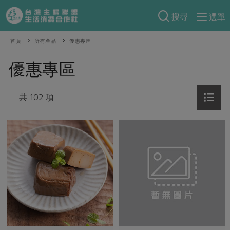
搜尋
選單
產品分類
首頁
所有產品
優惠專區
當季蔬果
食譜料理
優惠專區
一籃菜
當令水果
食材
特別企畫
芽苗類
共 102 項
蕈菇類
米食
預購活動
綠主張
辛香料類
麵食
把最好的台灣味帶回家！
觀點文章
關於合作社
肉食
奶蛋豆・五穀
防災用品預購圓滿結束
主婦食堂
一籃菜真心話
海鮮
蛋
乳製品
認識合作社
重要公告
2026年端午節預購圓滿結束
社內大小事
合作聯合國
常備菜
豆製品
米麵雜糧
關於我們
更多預購活動
產品故事
生活提案
蔬食
合作社組織
肉品・水產
樂齡生活
親子食育
蛋料理
當季產品
員工與求才