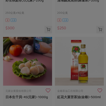
野生秋鮭菲力(元家)-250g
澎湖鮸魚魚排(陳瓊珠)-200g
媒體報導
最新產品
節慶大餐
下載專區
250公克±9公克
200公克
優惠專區
葷
冷凍
葷
冷凍
高麗菜海鮮煎餅
地區活動
素食專區
$300
$250
社務會議
地區活動
樂齡友善
活動報下載
元家企業股份有限公司
金椿茶油工坊有限公司
日本生干貝-4S(元家)-1000g
紅花大菓苦茶油(金椿)-500ml