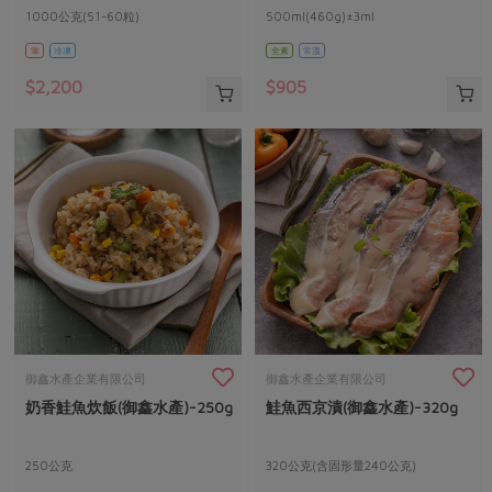
1000公克(51-60粒)
500ml(460g)±3ml
葷
冷凍
全素
常溫
$2,200
$905
御鑫水產企業有限公司
御鑫水產企業有限公司
奶香鮭魚炊飯(御鑫水產)-250g
鮭魚西京漬(御鑫水產)-320g
250公克
320公克(含固形量240公克)