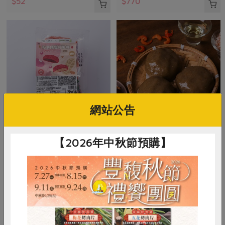
$52
$770
網站公告
米棋食品有限公司
米棋食品有限公司
【2026年中秋節預購】
好事成雙紅龜粿-紅豆/花生(米
菜脯米草仔粿(米棋)-300g/3入
棋)-480g/6入
480g/6入(紅豆口味*3+花生口味*3)
300公克(100公克x3入)
奶素
冷凍
葷
冷凍
$270
$135