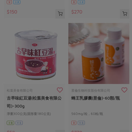
葷
冷凍
葷
冷凍
$150
$270
松葉美食有限公司
昱倫生物科技股份有限公司
古早味紅豆湯(松葉美食有限公
蜂王乳膠囊(昱倫)-60顆/瓶
司)-300g
淨重300公克(固形量180公克)
560mg/粒，60粒/瓶
全素
常溫
葷
常溫