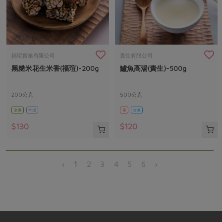
福瑄實業有限公司
責生有限公司
黑糙米花生米香(福瑄)-200g
鱸魚高湯(責生)-500g
200公克
500公克
全素
常溫
葷
冷凍
$130
$120
‹
1
2
3
4
5
6
›