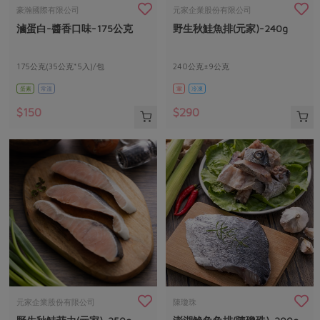
畜產肉類
水產
廚房瑜伽
豪瀚國際有限公司
元家企業股份有限公司
傳到心坎裡，誠心又澎派
滷蛋白-醬香口味-175公克
野生秋鮭魚排(元家)-240g
水畜加工品
料理方式
產品檢驗
合作25-經典快閃最後一週
關注議題
烘焙．點心
自主把關
175公克(35公克*5入)/包
240公克±9公克
合作25-精選產品第四彈
調理食材・點心
減硝酸鹽
惜食
醬料
蛋素
常溫
葷
冷凍
檢驗報告
更多當季產品
調味醬料/南北貨
烘焙
非基改運動
支持本土農糧
湯品．鍋物
$150
$290
硝酸鹽檢驗
休閒零嘴
沖泡飲品
廢核運動
能源議題
漬物
議題活動
保健食品
減添加物
減塑減廢
涼拌沙拉
社員權益
主婦聯盟X樂齡網特約優惠案
公益金
食農教育
飲品
居家好物
合作社法規
30%rPET紅烏龍茶
更多議題
美妝保養
個人清潔
社務專區
2024農業發展計畫年度報告
主題食譜
生活者e週報
家庭清潔
織品
選舉專區
更多議題活動
異國料理
日用品
圖書禮品
綠主張月刊
年菜食譜
防災用品
最新消息
傳到心坎裡，誠心又澎派
元家企業股份有限公司
陳瓊珠
典藏閱覽室
養身食補