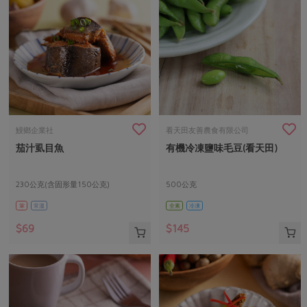
鰻鄉企業社
看天田友善農食有限公司
茄汁虱目魚
有機冷凍鹽味毛豆(看天田)
230公克(含固形量150公克)
500公克
葷
常溫
全素
冷凍
$69
$145