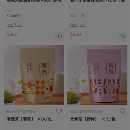
在地米醬油膏(民生)-300ml/瓶
在地米辣椒醬(民生)-300ml/瓶
媒體報導
最新產品
節慶大餐
下載專區
300ml/瓶
300ml/瓶
優惠專區
全素
常溫
全素
常溫
高麗菜海鮮煎餅
地區活動
素食專區
$360
$360
社務會議
地區活動
樂齡友善
活動報下載
集品生物科技有限公司
集品生物科技有限公司
養聲茶【響亮】-10入/包
元氣茶【精神】-10入/包