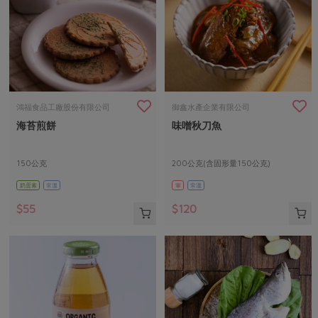
鴻福食品工廠股份有限公司
御鑫水產企業有限公司
海苔煎餅
味噌秋刀魚
150公克
200公克(含固形量150公克)
奶蛋素
常溫
葷
常溫
$55
$120