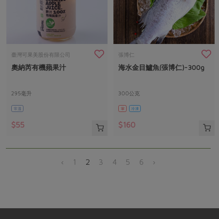
臺灣可果美股份有限公司
張博仁
奧納芮有機蘋果汁
海水金目鱸魚(張博仁)-300g
295毫升
300公克
常溫
葷
冷凍
$55
$160
‹
1
2
3
4
5
6
›