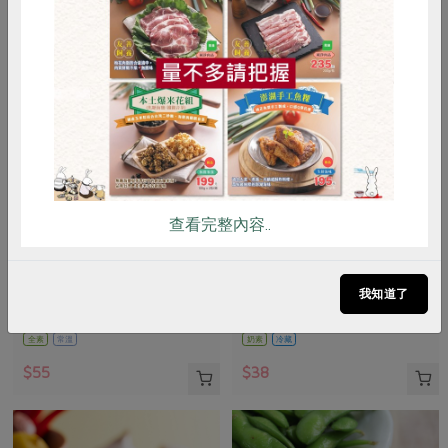
惜食
RPET
食譜
減硝酸鹽
雞蛋
食安
共同購買
查看完整內容..
臺灣可果美股份有限公司
隆昌食品有限公司
奧納芮有機紅葡萄汁
雪比經典優格
我知道了
295 毫升
100公克
全素
常溫
奶素
冷藏
$55
$38