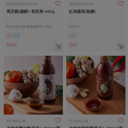
畜產肉類
水產
廚房瑜伽
鑫溶實業股份有限公司
席源股份有限公司
合作25-經典快閃最後一週
馬舌鰈(扁鱈)-有肚洞-660g
紅烏龍茶(無糖)
水畜加工品
料理方式
產品檢驗
合作25-精選產品第四彈
關注議題
烘焙．點心
自主把關
660公克/2片(含包冰率10~12%)
490ml
合作25-精選產品第三彈
調理食材・點心
減硝酸鹽
惜食
醬料
葷
冷凍
常溫
檢驗報告
更多當季產品
調味醬料/南北貨
烘焙
非基改運動
支持本土農糧
湯品．鍋物
$445
$35
硝酸鹽檢驗
休閒零嘴
沖泡飲品
廢核運動
能源議題
漬物
議題活動
保健食品
減添加物
減塑減廢
涼拌沙拉
社員權益
主婦聯盟X樂齡網特約優惠案
公益金
食農教育
飲品
居家好物
合作社法規
30%rPET紅烏龍茶
更多議題
美妝保養
個人清潔
社務專區
2024農業發展計畫年度報告
主題食譜
生活者e週報
家庭清潔
織品
選舉專區
更多議題活動
異國料理
日用品
圖書禮品
綠主張月刊
年菜食譜
防災用品
最新消息
把最好的台灣味帶回家！
民生食品工廠
民生食品工廠
典藏閱覽室
養身食補