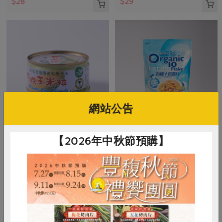
$28
$29
網站公告
青葉食品工業股份有限公司
正原有機國際有限公司
【2026年中秋節預購】
有機玉米粒(青葉)-120g
歐特有機十穀麥片
120公克(含固形量70公克)
500公克
全素
常溫
全素
常溫
$34
$160