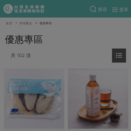
搜尋
選單
產品分類
首頁
所有產品
優惠專區
當季蔬果
食譜料理
優惠專區
一籃菜
當令水果
食材
特別企畫
芽苗類
共 102 項
蕈菇類
米食
預購活動
綠主張
辛香料類
麵食
把最好的台灣味帶回家！
觀點文章
關於合作社
肉食
奶蛋豆・五穀
防災用品預購圓滿結束
主婦食堂
一籃菜真心話
海鮮
蛋
乳製品
認識合作社
重要公告
2026年端午節預購圓滿結束
社內大小事
合作聯合國
常備菜
豆製品
米麵雜糧
關於我們
更多預購活動
產品故事
生活提案
蔬食
合作社組織
肉品・水產
樂齡生活
親子食育
蛋料理
當季產品
員工與求才