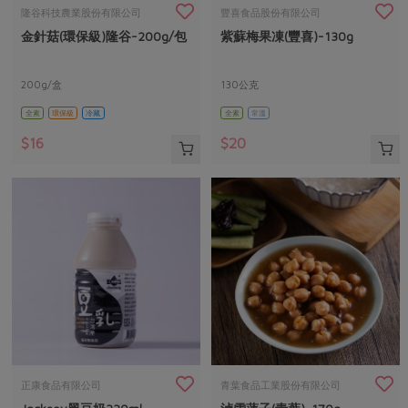
畜產肉類
水產
廚房瑜伽
隆谷科技農業股份有限公司
豐喜食品股份有限公司
合作25-經典快閃最後一週
金針菇(環保級)隆谷-200g/包
紫蘇梅果凍(豐喜)-130g
水畜加工品
料理方式
產品檢驗
合作25-精選產品第四彈
關注議題
烘焙．點心
自主把關
200g/盒
130公克
合作25-精選產品第三彈
調理食材・點心
減硝酸鹽
惜食
醬料
全素
環保級
冷藏
全素
常溫
檢驗報告
更多當季產品
調味醬料/南北貨
烘焙
非基改運動
支持本土農糧
湯品．鍋物
$16
$20
硝酸鹽檢驗
休閒零嘴
沖泡飲品
廢核運動
能源議題
漬物
議題活動
保健食品
減添加物
減塑減廢
涼拌沙拉
社員權益
主婦聯盟X樂齡網特約優惠案
公益金
食農教育
飲品
居家好物
合作社法規
30%rPET紅烏龍茶
更多議題
美妝保養
個人清潔
社務專區
2024農業發展計畫年度報告
主題食譜
生活者e週報
家庭清潔
織品
選舉專區
更多議題活動
異國料理
日用品
圖書禮品
綠主張月刊
年菜食譜
防災用品
最新消息
把最好的台灣味帶回家！
正康食品有限公司
青葉食品工業股份有限公司
典藏閱覽室
養身食補