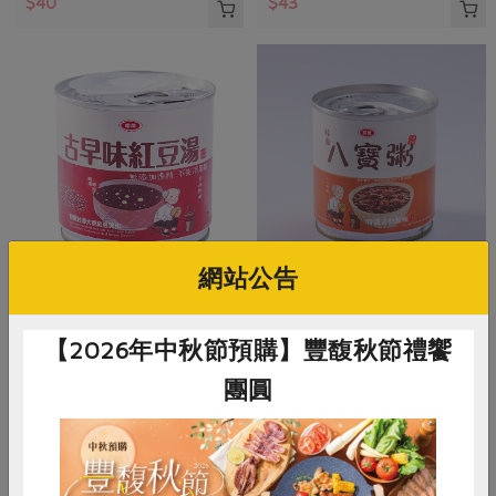
$40
$43
網站公告
松葉美食有限公司
松葉美食有限公司
古早味紅豆湯(松葉美食有限公
桂圓八寶粥(松葉美食有限公
【2026年中秋節預購】豐馥秋節禮饗
司)-300g
司)-300g
團圓
淨重300公克(固形量180公克)
淨重300公克(固形量200公克)
全素
常溫
全素
常溫
$52
$52