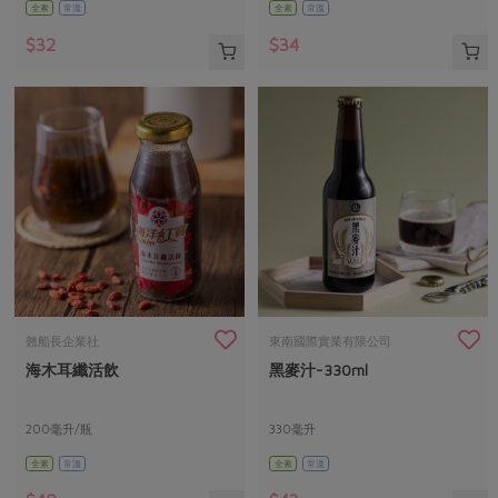
全素
常溫
全素
常溫
$32
$34
翹船長企業社
東南國際實業有限公司
海木耳纖活飲
黑麥汁-330ml
200毫升/瓶
330毫升
全素
常溫
全素
常溫