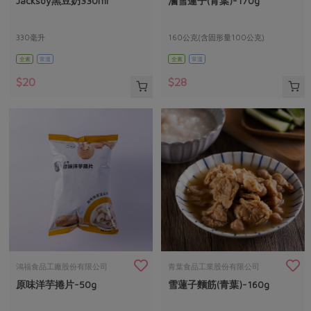
Jacksoy黑豆奶330ml
滷雪蓮子(青葉)-170g
媒體報導
最新產品
節慶大餐
下載專區
330毫升
160公克(含固形量100公克)
優惠專區
全素
常溫
全素
常溫
高麗菜海鮮煎餅
地區活動
素食專區
$20
$28
社務會議
地區活動
樂齡友善
活動報下載
鴻福食品工廠股份有限公司
青葉食品工業股份有限公司
原味洋芋捲片-50g
雪蓮子麵筋(青葉)-160g