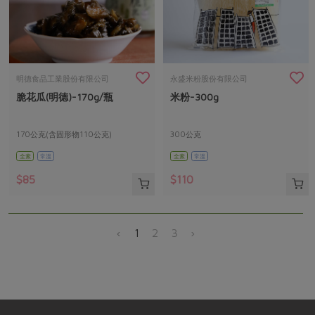
明德食品工業股份有限公司
永盛米粉股份有限公司
脆花瓜(明德)-170g/瓶
米粉-300g
170公克(含固形物110公克)
300公克
全素
常溫
全素
常溫
$85
$110
‹
1
2
3
›