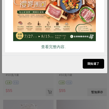
惜食
RPET
食譜
減硝酸鹽
雞蛋
食安
共同購買
查看完整內容..
麵本家食品股份有限公司
麵本家食品股份有限公司
原味麵條(麵本家)-450g/包
原味寬麵(麵本家)-450g/包
我知道了
450克/3束
450克/3束
全素
常溫
全素
常溫
$55
$55
暫無庫存