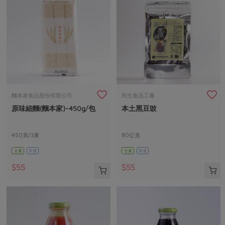
麵本家食品股份有限公司
民生食品工廠
原味細麵(麵本家)-450g/包
本土黑豆豉
450克/3束
80公克
全素
常溫
全素
常溫
$55
$55