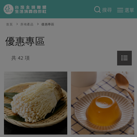
搜尋
選單
產品分類
首頁
所有產品
優惠專區
當季蔬果
食譜料理
優惠專區
一籃菜
當令水果
食材
特別企畫
芽苗類
共 42 項
蕈菇類
米食
預購活動
綠主張
辛香料類
麵食
把最好的台灣味帶回家！
觀點文章
關於合作社
肉食
奶蛋豆・五穀
防災用品預購圓滿結束
主婦食堂
一籃菜真心話
海鮮
蛋
乳製品
認識合作社
重要公告
2026年端午節預購圓滿結束
社內大小事
合作聯合國
常備菜
豆製品
米麵雜糧
關於我們
更多預購活動
產品故事
生活提案
蔬食
合作社組織
肉品・水產
樂齡生活
親子食育
蛋料理
當季產品
員工與求才