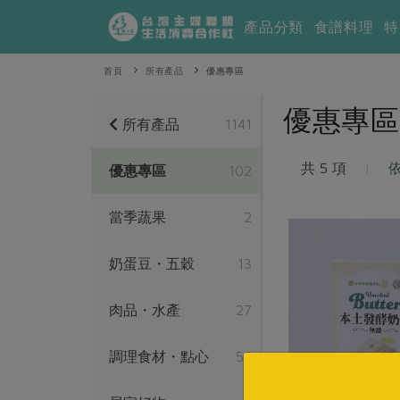
產品分類
食譜料理
特
首頁
所有產品
優惠專區
優惠專區
所有產品
1141
共 5 項
|
優惠專區
102
當季蔬果
2
奶蛋豆・五穀
13
肉品・水產
27
調理食材・點心
54