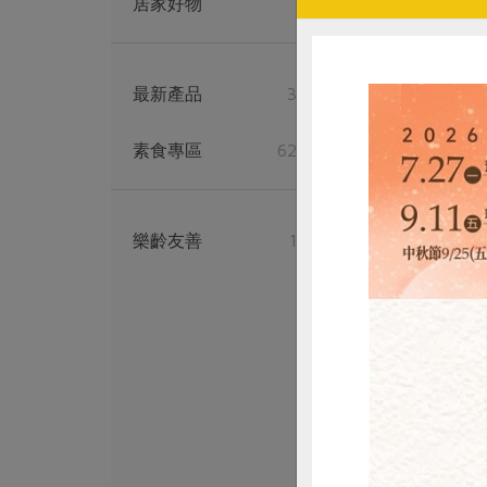
居家好物
6
峻鼎食品股份有限
本土發酵奶油(
最新產品
35
90公克
素食專區
629
奶素
冷藏
$145
樂齡友善
17