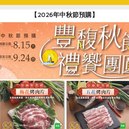
公司
隆昌食品有限公司
穀盛股份有限公
【2026年中秋節預購】
無鹽)
雪比經典優格
有機鹽麴
100公克
500公克
奶素
冷藏
葷
冷藏
$38
$235