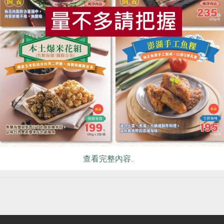
食
RPET
食譜
減硝酸鹽
雞蛋
食安
共同
有限公司
)隆
藏
查看完整內容..
購物說明
服務據點
加入合作社