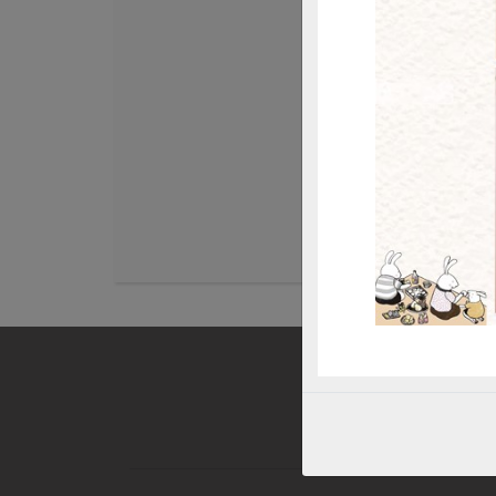
惜
隆谷科技農業股份
金針菇(環保級
谷-200g/包
200g/盒
全素
環保級
冷
$16