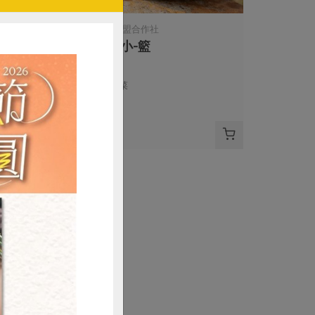
司
主婦聯盟合作社
籃菜小-籃
4-6包菜
冷藏
$450