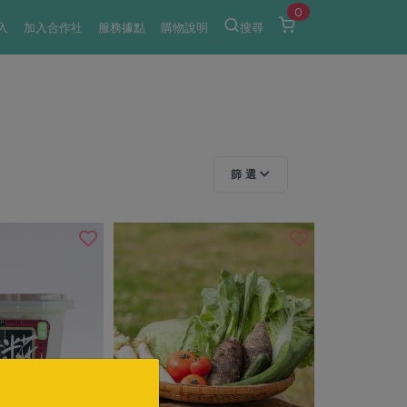
0
入
加入合作社
服務據點
購物說明
搜尋
篩 選