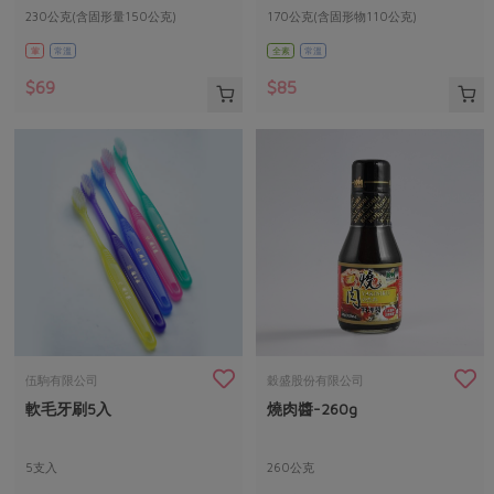
230公克(含固形量150公克)
170公克(含固形物110公克)
葷
常溫
全素
常溫
$69
$85
伍駒有限公司
穀盛股份有限公司
軟毛牙刷5入
燒肉醬-260g
5支入
260公克