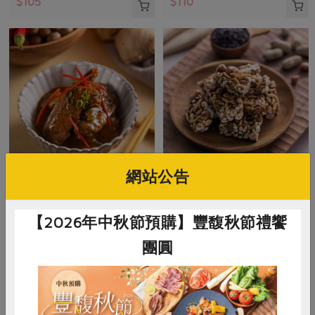
$105
$110
網站公告
御鑫水產企業有限公司
福瑄實業有限公司
味噌秋刀魚
黑糙米花生米香(福瑄)-200g
【2026年中秋節預購】豐馥秋節禮饗
團圓
200公克(含固形量150公克)
200公克
葷
常溫
全素
常溫
$120
$130