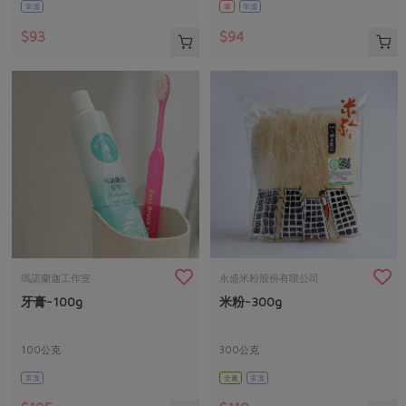
常溫
葷
常溫
$93
$94
瑪諾蘭迦工作室
永盛米粉股份有限公司
牙膏-100g
米粉-300g
100公克
300公克
常溫
全素
常溫