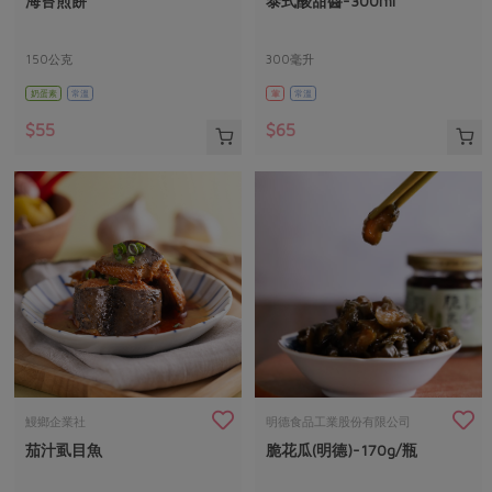
海苔煎餅
泰式酸甜醬-300ml
媒體報導
最新產品
節慶大餐
下載專區
150公克
300毫升
優惠專區
奶蛋素
常溫
葷
常溫
高麗菜海鮮煎餅
地區活動
素食專區
$55
$65
社務會議
地區活動
樂齡友善
活動報下載
鰻鄉企業社
明德食品工業股份有限公司
茄汁虱目魚
脆花瓜(明德)-170g/瓶