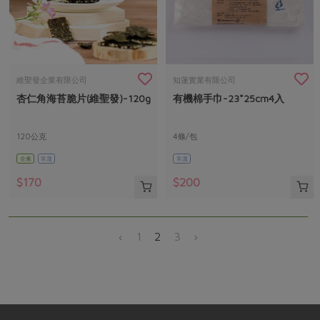
維聖發企業有限公司
知蓮實業有限公司
杏仁角海苔脆片(維聖發)-120g
有機棉手巾-23*25cm4入
120公克
4條/包
全素
常溫
常溫
$170
$200
‹
1
2
3
›