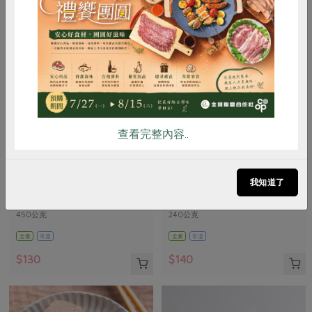
惜食
RPET
食譜
減硝酸鹽
雞蛋
食安
共同購買
查看完整內容..
馥聚有限公司
主惠實業股份有限公司
樂亞蜜有機綠豆-450g/包
黑芝麻麥芽軟糖-240g
我知道了
450公克
240公克
全素
常溫
全素
常溫
$130
$140