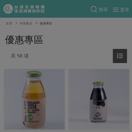
搜尋
選單
產品分類
首頁
所有產品
優惠專區
當季蔬果
食譜料理
優惠專區
一籃菜
當令水果
食材
特別企畫
芽苗類
共 58 項
蕈菇類
米食
預購活動
綠主張
辛香料類
麵食
把最好的台灣味帶回家！
觀點文章
關於合作社
肉食
奶蛋豆・五穀
防災用品預購圓滿結束
主婦食堂
一籃菜真心話
海鮮
蛋
乳製品
認識合作社
重要公告
2026年端午節預購圓滿結束
社內大小事
合作聯合國
常備菜
豆製品
米麵雜糧
關於我們
更多預購活動
產品故事
生活提案
蔬食
合作社組織
肉品・水產
樂齡生活
親子食育
蛋料理
當季產品
員工與求才