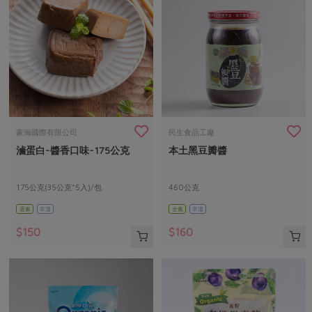
豪瀚國際有限公司
民生食品工廠
滷蛋白-醬香口味-175公克
本土黑豆瓣醬
175公克(35公克*5入)/包
460公克
蛋素
常溫
全素
常溫
$150
$160