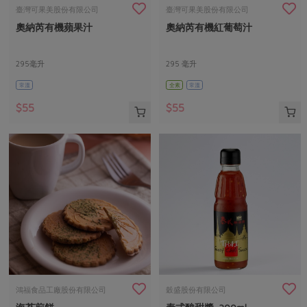
畜產肉類
水產
廚房瑜伽
臺灣可果美股份有限公司
臺灣可果美股份有限公司
合作25-經典快閃最後一週
奧納芮有機蘋果汁
奧納芮有機紅葡萄汁
水畜加工品
料理方式
產品檢驗
合作25-精選產品第四彈
關注議題
烘焙．點心
自主把關
295毫升
295 毫升
合作25-精選產品第三彈
調理食材・點心
減硝酸鹽
惜食
醬料
常溫
全素
常溫
檢驗報告
更多當季產品
調味醬料/南北貨
烘焙
非基改運動
支持本土農糧
湯品．鍋物
$55
$55
硝酸鹽檢驗
休閒零嘴
沖泡飲品
廢核運動
能源議題
漬物
議題活動
保健食品
減添加物
減塑減廢
涼拌沙拉
社員權益
主婦聯盟X樂齡網特約優惠案
公益金
食農教育
飲品
居家好物
合作社法規
30%rPET紅烏龍茶
更多議題
美妝保養
個人清潔
社務專區
2024農業發展計畫年度報告
主題食譜
生活者e週報
家庭清潔
織品
選舉專區
更多議題活動
異國料理
日用品
圖書禮品
綠主張月刊
年菜食譜
防災用品
最新消息
把最好的台灣味帶回家！
鴻福食品工廠股份有限公司
穀盛股份有限公司
典藏閱覽室
養身食補