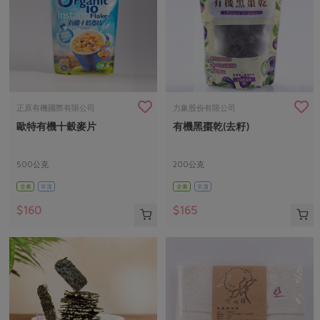
正原有機國際有限公司
力象股份有限公司
歐特有機十穀麥片
有機黑棗乾(去籽)
500公克
200公克
全素
常溫
全素
常溫
$160
$165