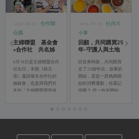
合作聯
社內大
2025-06-16
2018-09-29
合國
小事
主婦聯盟 基金會
回顧，共同購買25
×合作社 共名姊
年~守護人與土地
妹會的共織未來
的健康
6月16日是主婦聯盟合作
回首來時路，共同購買
社生日，本期《綠主
走了25個年頭，故事的
張》邀請催生合作社的
開始，是從一群媽媽開
姊妹會，也是與我們共
始的消費運動，你還記
名的「主婦聯盟環境保
得嗎？ 從一包米開始、
護基金會」，一起聊聊
從一串葡萄緣起、從一
從過去到未來，如何過
籃菜出發、從一捲衛生
政策推動與實際行動，
紙引動、由一群關心健
發揮社會影響力，實現
康的消費者，開啟共同
環保目標，為下一代留
購買的一...
下更美好的環境。以