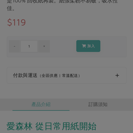
是100% 回收紙再製。紙張柔韌不易破，吸水性
媒體報導
最新產品
佳。
節慶大餐
下載專區
$119
優惠專區
高麗菜海鮮煎餅
地區活動
素食專區
社務會議
地區活動
加入
樂齡友善
活動報下載
付款與運送
（全區供應 | 常溫配送）
產品介紹
訂購須知
愛森林 從日常用紙開始