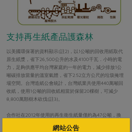
支持再生紙產品護森林
以美國環保署的資料顯示(註2)，以1公噸的回收用紙取代
原生紙漿，省下26,500公升的水及4100千瓦．小時的電
力，足夠供應平均台灣家庭約一年的電力，減少排放1公
噸碳排放當量的溫室氣體，省下2.52立方公尺的垃圾掩埋
場空間。台灣造紙公會統計，台灣紙業共使用440萬噸回
收紙，使用1公噸的回收紙相當於保留20棵樹，可減少
8,800萬顆樹木砍伐(註3)。
合作社在2012年使用的再生衛生紙量僅約為47公噸，換
算成原生紙漿砍伐樹木數目，等於救了9百棵樹木免於被
網站公告
砍伐。為了讓再生衛生紙能貼近社員的各種生活需求，從