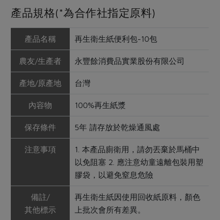
產品規格(*為合作社指定原料)
產品名稱
再生衛生紙便利包-10包
農友/生產者
永豐餘消費品實業股份有限公司
產地/原產地
台灣
內容物
100%再生紙漿
保存條件
5年 請存放於乾燥通風處
注意事項
1. 本產品廁衛用，請勿丟棄於馬桶中
以免阻塞 2. 應注意幼童遠離包裝用塑
膠袋，以避免窒息危險
備註/
再生衛生紙因使用回收紙原料，顏色
其他標示
上批次會所有差異。