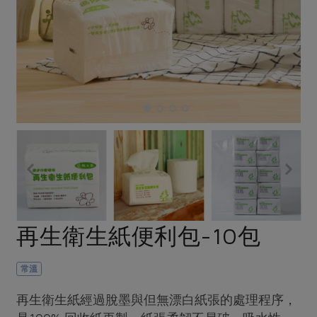
畜產肉類
水產
廚房瑜伽
傳到心坎裡，誠心又澎派
水畜加工品
料理方式
產品檢驗
合作25-經典快閃最後一週
關注議題
烘焙．點心
自主把關
合作25-精選產品第四彈
調理食材・點心
減硝酸鹽
惜食
醬料
檢驗報告
更多當季產品
調味醬料/南北貨
烘焙
非基改運動
支持本土農糧
湯品．鍋物
硝酸鹽檢驗
休閒零嘴
沖泡飲品
廢核運動
能源議題
漬物
議題活動
保健食品
減添加物
減塑減廢
涼拌沙拉
社員權益
主婦聯盟X樂齡網特約優惠案
公益金
食農教育
飲品
居家好物
合作社法規
30%rPET紅烏龍茶
更多議題
美妝保養
個人清潔
社務專區
2024農業發展計畫年度報告
再生衛生紙便利包-10包
主題食譜
生活者e週報
家庭清潔
織品
選舉專區
更多議題活動
異國料理
日用品
圖書禮品
常溫
綠主張月刊
年菜食譜
防災用品
最新消息
傳到心坎裡，誠心又澎派
再生衛生紙經過脫墨與但無漂白紙張的處理程序，
典藏閱覽室
養身食補