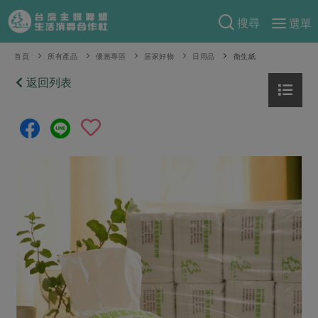
搜尋
選單
產品分類
首頁
所有產品
優惠專區
居家好物
日用品
衛生紙
當季蔬果
返回列表
食譜料理
一籃菜
當令水果
食材
特別企畫
芽苗類
蕈菇類
米食
預購活動
綠主張
辛香料類
麵食
把最好的台灣味帶回家！
觀點文章
關於合作社
肉食
奶蛋豆・五穀
防災用品預購圓滿結束
主婦食堂
一籃菜真心話
海鮮
蛋
乳製品
認識合作社
重要公告
2026年端午節預購圓滿結束
社內大小事
合作聯合國
常備菜
豆製品
米麵雜糧
關於我們
更多預購活動
產品故事
生活提案
蔬食
合作社組織
肉品・水產
樂齡生活
親子食育
蛋料理
當季產品
員工與求才