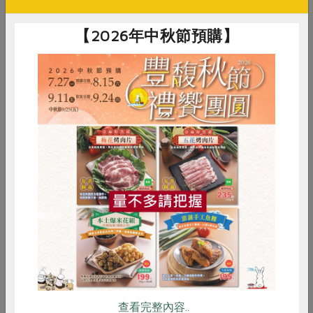
最早的捲筒衛生紙，合作社陸續開發了抽取式衛生紙、擦
【2026年中秋節預購】
手紙等系列。便利包的誕生則是考量餐桌、臥室等居家環
境的衛生紙量需求較少，將規格縮小至抽取式衛生紙的三
分之二，展現合作社愛惜資源的開發原則。隨手包則因應
2012國際合作社年，在外觀有了相呼應的設計，希望藉此
推廣合作運動，讓更多人認識合作社。若社員意識到衛生
紙的使用與環境資源的關係，調整自己使用衛生紙的習
慣，對森林環境的保護會有更大的助益。
惜食
RPET
食譜
減硝酸鹽
使用再生衛生紙除了可以減少樹木砍伐，也消耗較少的能
雞蛋
食安
共同購買
源。相較於原生紙漿的製造，再生紙漿的製程可以減少約
75％的空氣汙染，35％的用水，與40％的能源消耗。使
用過的衛生紙不可回收，若因為要求外觀乾淨的紙張，而
採用處女紙漿，勢必重創我們的山林。森林具有涵氧水資
源、防止土石流及淨化水質等功能，林業試驗所的資料指
出，一千平方公里的森林每年約可蓄水4億4千8百萬公
查看完整內容..