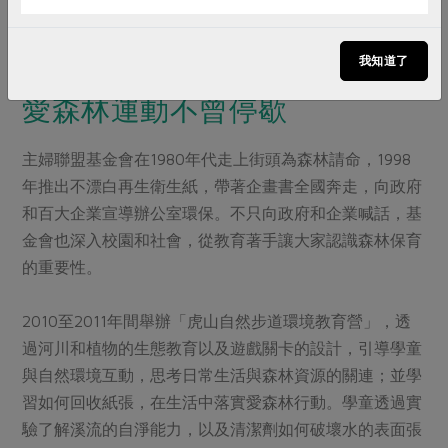
噸，超出翡翠水庫的蓄水量。森林也是生物的重要棲息
地，保護森林才可以免於依存其中的生物免於遭遇滅絕的
命運。
我知道了
愛森林運動不曾停歇
主婦聯盟基金會在1980年代走上街頭為森林請命，1998
年推出不漂白再生衛生紙，帶著企畫書全國奔走，向政府
和百大企業宣導辦公室環保。不只向政府和企業喊話，基
金會也深入校園和社會，從教育著手讓大家認識森林保育
的重要性。
2010至2011年間舉辦「虎山自然步道環境教育營」，透
過河川和植物的生態教育以及遊戲關卡的設計，引導學童
與自然環境互動，思考日常生活與森林資源的關連；並學
習如何回收紙張，在生活中落實愛森林行動。學童透過實
驗了解溪流的自淨能力，以及清潔劑如何破壞水的表面張