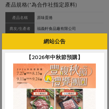
產品規格(*為合作社指定原料)
產品名稱
原味蛋捲
農友/生產者
福義軒食品廠有限公司
產地/原產地
台灣
網站公告
淨重/數量
6包（每包5支），540公克
【2026年中秋節預購】
內容物
雞蛋、奶油、麵粉、特砂、奶粉、海
鹽
保存條件
請趁鮮食用，並避免陽光直射及高溫
潮濕。室溫下未開封可保存6個月
產品說明
採用通過檢驗的新鮮雞蛋為原料；不
使用氫化油及化學香料
惜食
RPET
食譜
減硝酸鹽