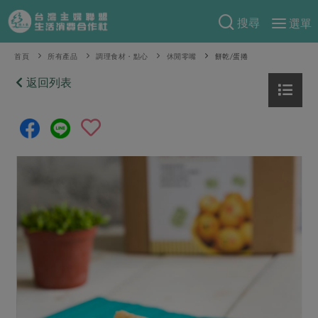
搜尋
選單
產品分類
首頁
所有產品
調理食材・點心
休閒零嘴
餅乾/蛋捲
當季蔬果
返回列表
食譜料理
一籃菜
當令水果
食材
特別企畫
芽苗類
蕈菇類
米食
預購活動
綠主張
辛香料類
麵食
把最好的台灣味帶回家！
觀點文章
關於合作社
肉食
奶蛋豆・五穀
防災用品預購圓滿結束
主婦食堂
一籃菜真心話
海鮮
蛋
乳製品
認識合作社
重要公告
2026年端午節預購圓滿結束
社內大小事
合作聯合國
常備菜
豆製品
米麵雜糧
關於我們
更多預購活動
產品故事
生活提案
蔬食
合作社組織
肉品・水產
樂齡生活
親子食育
蛋料理
當季產品
員工與求才