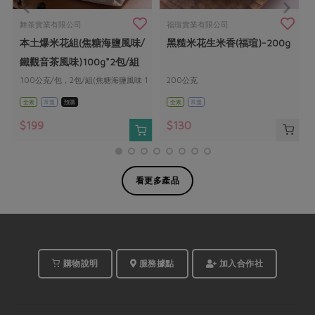
舞茶實業有限公司
福瑄實業有限公司
g
本土爆米花組(焦糖海鹽風味/
黑糙米花生米香(福瑄)-200g
鐵觀音茶風味)100g*2包/組
100公克/包，2包/組(焦糖海鹽風味 1
200公克
包+鐵觀音茶風味 1 包)
全素
常溫
預購
全素
常溫
$199
$130
看更多產品
購物說明
服務據點
加入合作社