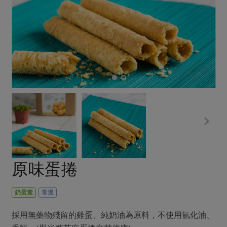
畜產肉類
水產
廚房瑜伽
合作25-經典快閃最後一週
水畜加工品
料理方式
產品檢驗
合作25-精選產品第四彈
關注議題
烘焙．點心
自主把關
合作25-精選產品第三彈
調理食材・點心
減硝酸鹽
惜食
醬料
檢驗報告
更多當季產品
調味醬料/南北貨
烘焙
非基改運動
支持本土農糧
湯品．鍋物
硝酸鹽檢驗
休閒零嘴
沖泡飲品
廢核運動
能源議題
漬物
議題活動
保健食品
減添加物
減塑減廢
涼拌沙拉
社員權益
主婦聯盟X樂齡網特約優惠案
公益金
食農教育
飲品
居家好物
合作社法規
30%rPET紅烏龍茶
更多議題
美妝保養
個人清潔
社務專區
2024農業發展計畫年度報告
原味蛋捲
主題食譜
生活者e週報
家庭清潔
織品
選舉專區
更多議題活動
異國料理
日用品
圖書禮品
奶蛋素
常溫
綠主張月刊
年菜食譜
防災用品
最新消息
把最好的台灣味帶回家！
採用無藥物殘留的雞蛋、純奶油為原料，不使用氫化油、
典藏閱覽室
養身食補