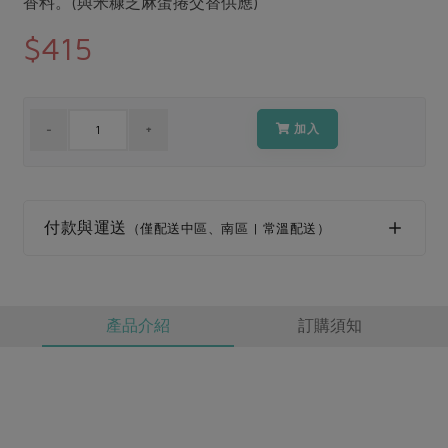
香料。(與米糠芝麻蛋捲交替供應)
媒體報導
最新產品
節慶大餐
$415
下載專區
優惠專區
高麗菜海鮮煎餅
地區活動
素食專區
加入
社務會議
地區活動
樂齡友善
活動報下載
付款與運送
（僅配送中區、南區 | 常溫配送）
產品介紹
訂購須知