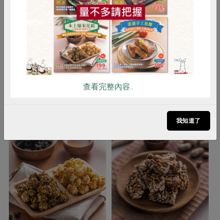
雞蛋
食安
共同購買
注意事項
1. 本品含有蛋、牛奶、麩質之穀物及
其製品，對其過敏者請勿食用。 2. 本
產品所標示之反式脂肪非油脂氫化而
成。 3. 本產品生產設備亦有生產堅果
種子類製品，易過敏體質者請留意。
查看完整內容..
你可能有興趣的產品
我知道了