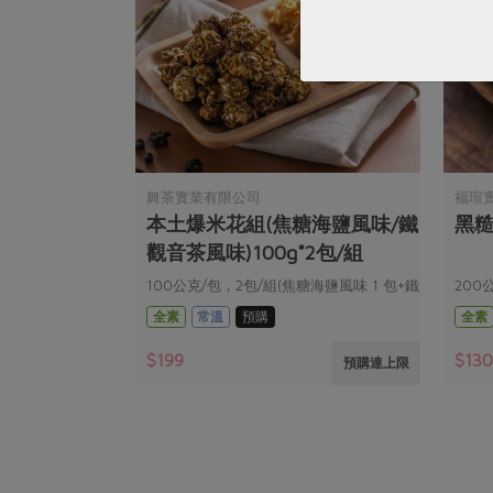
舞茶實業有限公司
福瑄
本土爆米花組(焦糖海鹽風味/鐵
黑糙
觀音茶風味)100g*2包/組
100公克/包，2包/組(焦糖海鹽風味 1 包+鐵
200
觀音茶風味 1 包)
全素
常溫
預購
全素
$199
$13
暫無庫存
預購達上限