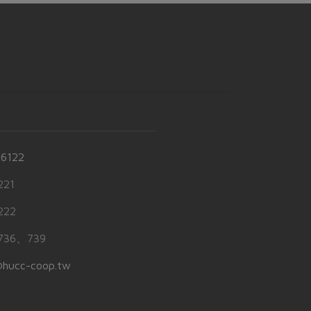
-6122
21
22
36、739
hucc-coop.tw