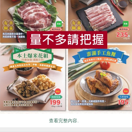
指定原料(以*表示)。
糙米、蕎麥利用膨發後佐以白芝麻等調味，製作出具有黑米、蕎麥香
用
食
RPET
食譜
減硝酸鹽
雞蛋
食安
共同
有芝麻、含麩質之穀物及其製品，對其過敏者請勿食用。
生產製程廠房，其設備或生產管線有處理甲殼類、芒果、堅果類、大
劑2包，避免誤食
盡速食用完畢
你可能有興趣的產品
查看完整內容..