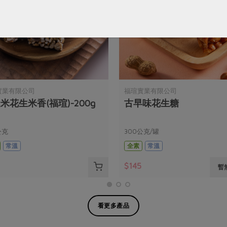
實業有限公司
福瑄實業有限公司
米花生米香(福瑄)-200g
古早味花生糖
公克
300公克/罐
常溫
全素
常溫
0
$145
暫
看更多產品