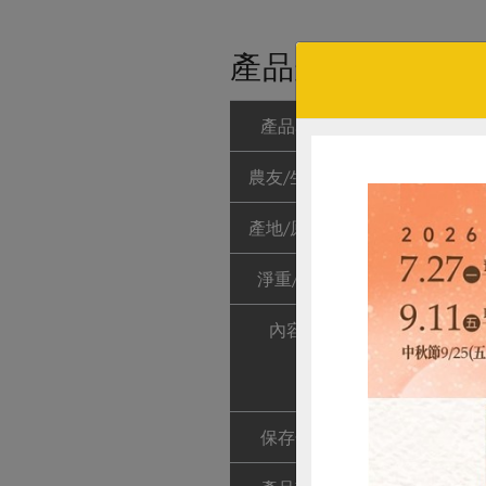
產品規格(*為合作
產品名稱
蕎麥黑米海苔脆片
農友/生產者
維聖發企業有
產地/原產地
台灣
淨重/數量
100公克
內容物
麥芽糖(麥芽、
精、釀造酢、
油)(抗氧化劑)
保存條件
陰涼乾燥處未