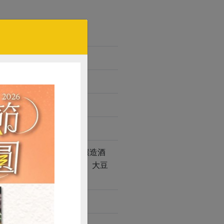
酵調味液(水、米、米麴、釀造酒
縮生育醇(混合濃縮生育醇、大豆