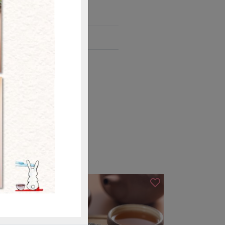
氣之海苔脆片。
購買
豆、魚類及其製品