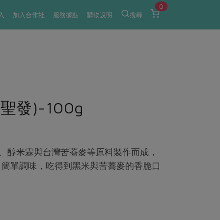
0
入
加入合作社
服務據點
購物說明
搜尋
發)-100g
菜、醇米霖與台灣苦蕎麥等原料製作而成，
，簡單調味，吃得到黑米與苦蕎麥的香脆口