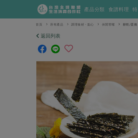
產品分類
食譜料理
特
首頁
所有產品
調理食材・點心
休閒零嘴
餅乾/蛋捲
返回列表