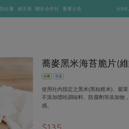
別企畫
綠主張
關於合作社
重要公告
社員登
蕎麥黑米海苔脆片(維聖
全素
常溫
使用社內指定之黑米(黑秈糙米)、紫
不添加嘌呤調味料、防腐劑等添加物
感。
$135