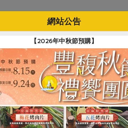
社指定原料)
網站公告
(維聖發)-100g
【2026年中秋節預購】
限公司
樹薯澱粉、水)、白芝麻、海苔*、黑秈糙米*、醇米霖*[米麴發
鹽)、甘蔗液糖、釀造酢、鹽]、蕎麥、碘鹽、黑胡椒粉、混合濃
開封可保存8個月