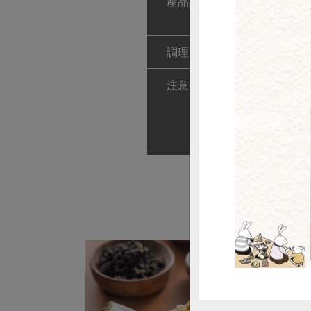
產品說明
1. 使用合作社
2. 將黑秈
調理方式
拆封後直接食
惜
注意事項
1. 本產品含
2. 本產品
3. 內附保鮮
4. 開封後請