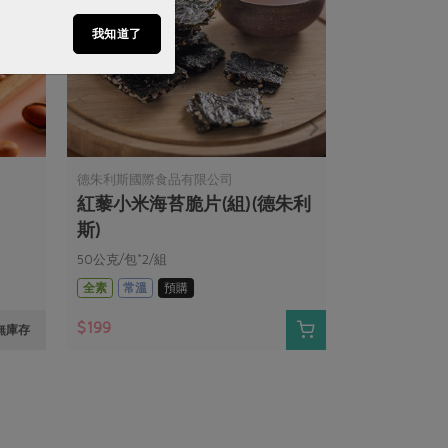
我知道了
德朱利斯國際食品有限公司
紅藜小米海苔脆片(組)(德朱利
斯)
50公克/包*2/組
全素
常溫
預購
$199
無庫存