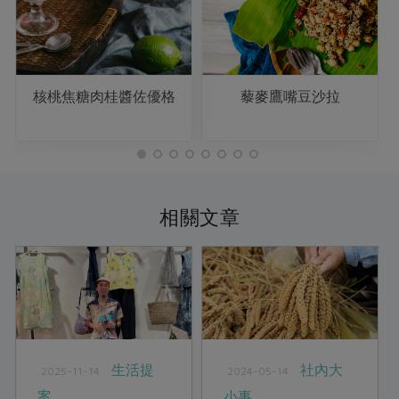
核桃焦糖肉桂醬佐優格
藜麥鷹嘴豆沙拉
相關文章
生活提
社內大
2025-11-14
2024-05-14
案
小事