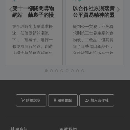
雙十一卻關閉購物
以合作社原則落實
網站 繭裹子的慢
公平貿易精神的盟
時尚革命
友
在全球時尚產業講求快
提到公平貿易，不免聯
速、低價促銷的潮流
想到第三世界生產的食
下，「繭裹子」選擇一
物或手工藝品，但其實
條逆風而行的路。創辦
除了這些進口產品外，
人楊士翔與蔡宜穎每年
合作社還有許多在地夥
親赴產地拜訪夥伴，與
伴，是以公平貿易運作
印度、孟加拉、尼泊爾
的精神生產本土農糧，
等二十多個國家的公平
像是輔導高山部落以友
貿易組織合作，從源頭
善方式耕種的台灣原
關心布料生產與傳統印
味，以及八八風災後支
染織布工藝，堅持永續
持鄒族農民復耕育種的
與人道價值，緩慢而踏
茶山雜糧產銷班，皆是
購物說明
服務據點
加入合作社
實地走著屬於自己的時
強調生產者權益的合作
尚路徑。
夥伴。
社服資訊
追蹤我們