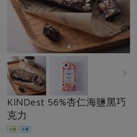
畜產肉類
水產
廚房瑜伽
傳到心坎裡，誠心又澎派
水畜加工品
料理方式
產品檢驗
合作25-經典快閃最後一週
關注議題
烘焙．點心
自主把關
合作25-精選產品第四彈
調理食材・點心
減硝酸鹽
惜食
醬料
檢驗報告
更多當季產品
調味醬料/南北貨
烘焙
非基改運動
支持本土農糧
湯品．鍋物
硝酸鹽檢驗
休閒零嘴
沖泡飲品
廢核運動
能源議題
漬物
議題活動
保健食品
減添加物
減塑減廢
涼拌沙拉
社員權益
主婦聯盟X樂齡網特約優惠案
公益金
食農教育
飲品
居家好物
合作社法規
30%rPET紅烏龍茶
更多議題
美妝保養
個人清潔
社務專區
2024農業發展計畫年度報告
KINDest 56%杏仁海鹽黑巧
主題食譜
生活者e週報
家庭清潔
織品
選舉專區
更多議題活動
克力
異國料理
日用品
圖書禮品
綠主張月刊
年菜食譜
防災用品
最新消息
傳到心坎裡，誠心又澎派
全素
冷藏
典藏閱覽室
養身食補