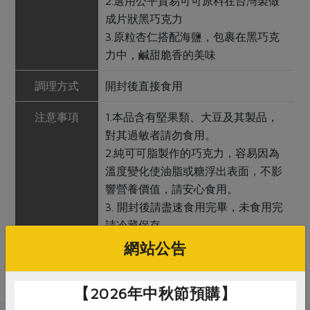
2.選用公平貿易可可原料在台灣製做
成片狀黑巧克力
3.原粒杏仁搭配海鹽，包裹在黑巧克
力中，鹹甜脆香的美味
調理方式
開封後直接食用
注意事項
1.本品含有堅果類、大豆及其製品，
對其過敏者請勿食用。
2.純可可脂製作的巧克力，容易因為
溫度變化使油脂或糖浮出表面，不影
響營養價值，請安心食用。
3. 開封後請盡速食用完畢，未食用完
請冷藏保存。
網站公告
【2026年中秋節預購】