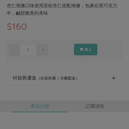
媒體報導
最新產品
杏仁海鹽口味使用原粒杏仁搭配海鹽，包裹在黑巧克力
節慶大餐
下載專區
中，鹹甜脆香的美味
優惠專區
$160
高麗菜海鮮煎餅
地區活動
素食專區
社務會議
地區活動
樂齡友善
加入
活動報下載
付款與運送
（全區供應 | 冷藏配送）
產品介紹
訂購須知