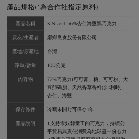
產品規格(*為合作社指定原料)
產品名稱
KINDest 56%杏仁海鹽黑巧克力
農友/生產者
鄰鄉良食股份有限公司
產地/原產地
台灣
淨重/數量
100公克
內容物
72%巧克力(可可膏、糖、可可粉、大
豆卵磷脂、天然香草香料)(比利時)、
杏仁、海鹽
保存條件
冷藏未開封可保存1年
產品說明
1.支持零奴隸童工的巧克力，持續公
平貿易與責任消費為地球盡一份心力