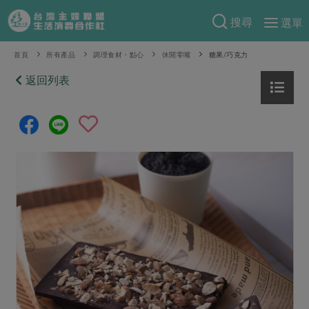
搜尋
選單
產品分類
首頁
所有產品
調理食材・點心
休閒零嘴
糖果/巧克力
當季蔬果
返回列表
食譜料理
一籃菜
當令水果
食材
特別企畫
芽苗類
蕈菇類
米食
預購活動
綠主張
辛香料類
麵食
把最好的台灣味帶回家！
觀點文章
關於合作社
肉食
奶蛋豆・五穀
防災用品預購圓滿結束
主婦食堂
一籃菜真心話
海鮮
蛋
乳製品
認識合作社
重要公告
2026年端午節預購圓滿結束
社內大小事
合作聯合國
常備菜
豆製品
米麵雜糧
關於我們
更多預購活動
產品故事
生活提案
蔬食
合作社組織
肉品・水產
樂齡生活
親子食育
蛋料理
當季產品
員工與求才