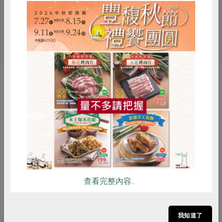
關鍵字
# 鄰鄉良食
# 公平貿易
# 巧克力
惜食
RPET
食譜
減硝酸鹽
你可能有興趣的產品
雞蛋
食安
共同購買
查看完整內容..
鄰鄉良食股份有限公司
馥聚有限公司
我知道了