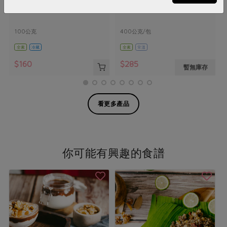
KINDest 72%黑巧克力
樂亞蜜有機三色藜麥-400g/包
100公克
400公克/包
全素
冷藏
全素
常溫
$160
$285
暫無庫存
看更多產品
你可能有興趣的食譜