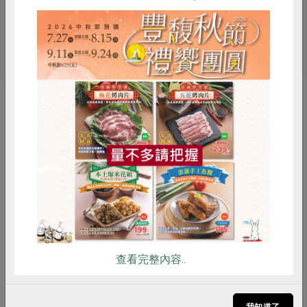
# 胡桃
# 葡萄乾
# 零食
# 核桃
# 堅果
你可能有興趣的產品
惜食
RPET
食譜
減硝酸鹽
雞蛋
食安
共同購買
查看完整內容..
樹窩行銷股份有限公司
寶綠食品行
楓糖胡桃-150g/包
核桃果子-150g
我知道了