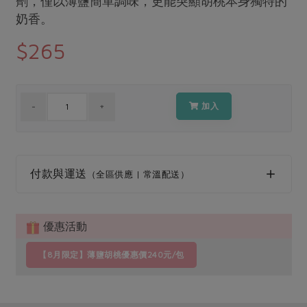
劑，僅以薄鹽簡單調味，更能突顯胡桃本身獨特的
媒體報導
最新產品
奶香。
節慶大餐
下載專區
$265
優惠專區
高麗菜海鮮煎餅
地區活動
素食專區
社務會議
地區活動
加入
樂齡友善
活動報下載
付款與運送
（全區供應 | 常溫配送）
優惠活動
【8月限定】薄鹽胡桃優惠價240元/包