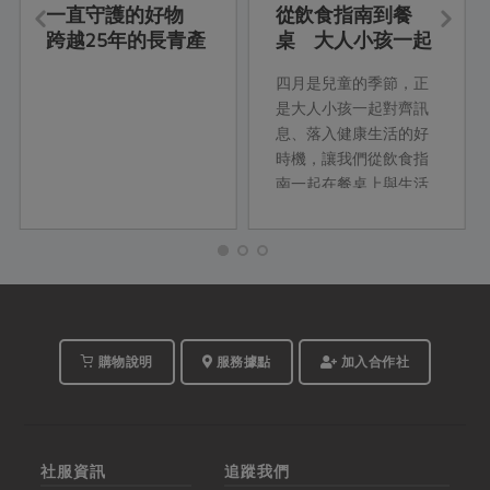
一直守護的好物
從飲食指南到餐
跨越25年的長青產
桌 大人小孩一起
品
練習的新健康飲食
四月是兒童的季節，正
是大人小孩一起對齊訊
息、落入健康生活的好
時機，讓我們從飲食指
南一起在餐桌上與生活
裡練習！
購物說明
服務據點
加入合作社
社服資訊
追蹤我們