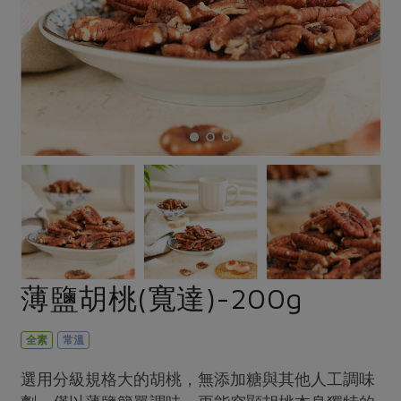
畜產肉類
水產
廚房瑜伽
合作25-經典快閃最後一週
水畜加工品
料理方式
產品檢驗
合作25-精選產品第四彈
關注議題
烘焙．點心
自主把關
合作25-精選產品第三彈
調理食材・點心
減硝酸鹽
惜食
醬料
檢驗報告
更多當季產品
調味醬料/南北貨
烘焙
非基改運動
支持本土農糧
湯品．鍋物
硝酸鹽檢驗
休閒零嘴
沖泡飲品
廢核運動
能源議題
漬物
議題活動
保健食品
減添加物
減塑減廢
涼拌沙拉
社員權益
主婦聯盟X樂齡網特約優惠案
公益金
食農教育
飲品
居家好物
合作社法規
30%rPET紅烏龍茶
更多議題
美妝保養
個人清潔
社務專區
2024農業發展計畫年度報告
薄鹽胡桃(寬達)-200g
主題食譜
生活者e週報
家庭清潔
織品
選舉專區
更多議題活動
異國料理
日用品
圖書禮品
全素
常溫
綠主張月刊
年菜食譜
防災用品
最新消息
把最好的台灣味帶回家！
選用分級規格大的胡桃，無添加糖與其他人工調味
典藏閱覽室
養身食補