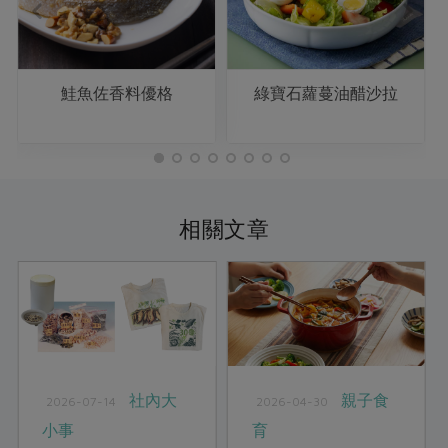
鮭魚佐香料優格
綠寶石蘿蔓油醋沙拉
相關文章
社內大
親子食
2026-07-14
2026-04-30
小事
育