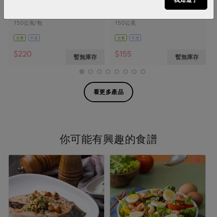
150公克/包
150公克
全素
常溫
全素
常溫
$220
$155
暫無庫存
暫無庫存
看更多產品
你可能有興趣的食譜