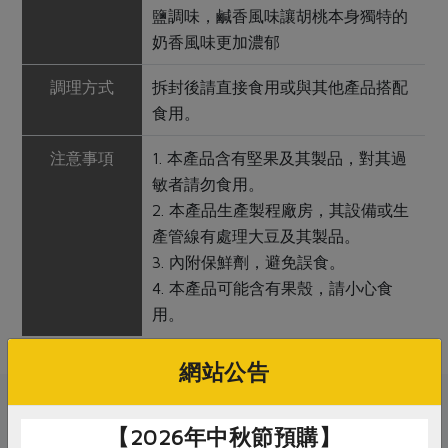
鹽調味，鹹香風味讓胡桃本身獨特的
奶香風味更加濃郁
調理方式
拆封後請直接食用或與其他產品搭配
食用。
注意事項
1. 本產品含有堅果及其製品，對其過
敏者請勿食用。
2. 本產品生產製程廠房，其設備或生
產管線有處理大豆及其製品。
3. 內附保鮮劑，避免誤食。
4. 本產品可能含有果殼，請小心食
用。
網站公告
關鍵字
【2026年中秋節預購】