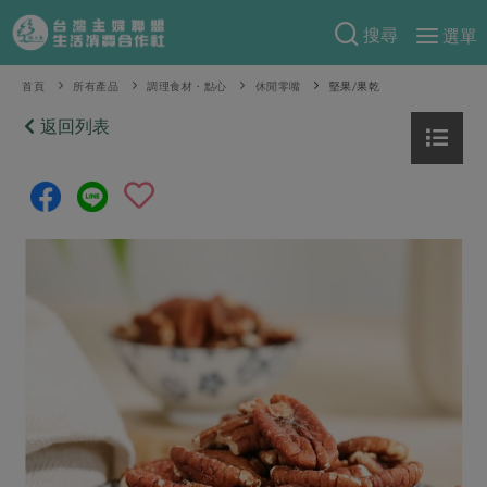
搜尋
選單
產品分類
首頁
所有產品
調理食材・點心
休閒零嘴
堅果/果乾
當季蔬果
返回列表
食譜料理
一籃菜
當令水果
食材
特別企畫
芽苗類
蕈菇類
米食
預購活動
綠主張
辛香料類
麵食
把最好的台灣味帶回家！
觀點文章
關於合作社
肉食
奶蛋豆・五穀
防災用品預購圓滿結束
主婦食堂
一籃菜真心話
海鮮
蛋
乳製品
認識合作社
重要公告
2026年端午節預購圓滿結束
社內大小事
合作聯合國
常備菜
豆製品
米麵雜糧
關於我們
更多預購活動
產品故事
生活提案
蔬食
合作社組織
肉品・水產
樂齡生活
親子食育
蛋料理
當季產品
員工與求才