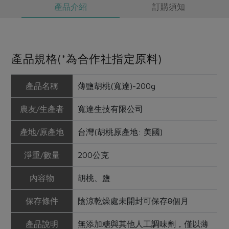
產品介紹
訂購須知
產品規格(*為合作社指定原料)
產品名稱
薄鹽胡桃(寬達)-200g
農友/生產者
寬達生技有限公司
產地/原產地
台灣(胡桃原產地: 美國)
淨重/數量
200公克
內容物
胡桃、鹽
保存條件
陰涼乾燥處未開封可保存8個月
產品說明
無添加糖與其他人工調味劑，僅以薄