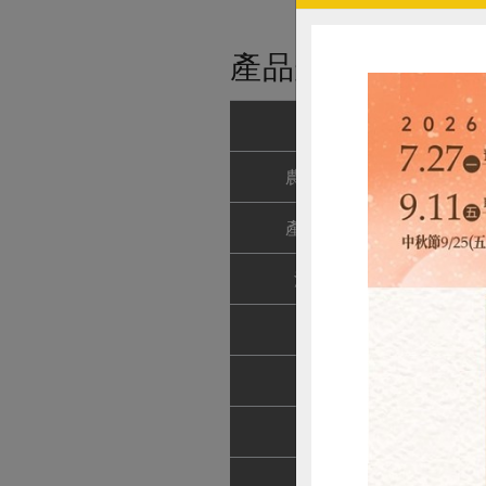
產品規格(*為合作
產品名稱
海鹽西
農友/生產者
春一
產地/原產地
台灣
淨重/數量
80公
內容物
西瓜
保存條件
12個
產品說明
選用
注意事項
本產
惜