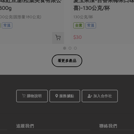
味紅豆湯(松葉美食有限公
愛玉果凍-百香果椰果口味
300g
喜)-130公克/杯
00公克(固形量180公克)
130公克/杯
常溫
全素
常溫
$30
看更多產品
購物說明
服務據點
加入合作社
追蹤我們
聯絡我們