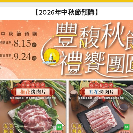
【2026年中秋節預購】
社指定原料)
瓜冰棒(春一枝)-80g*3入/盒
枝有限公司
克 /枝 × 3入
、水、特砂、海鹽
月(須冷凍於-18℃以下)
花蓮大西瓜佐以海鹽，消暑又解渴
品生產製程廠房，其設備亦有生產芒果，易過敏體質請留意
食
RPET
食譜
減硝酸鹽
雞蛋
食安
共同