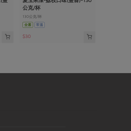
(豐
愛玉果凍-荔枝口味(豐喜)-130
公克/杯
130公克/杯
全素
常溫
$30