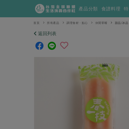
產品分類
食譜料理
特
首頁
所有產品
調理食材・點心
休閒零嘴
甜品/冰品
返回列表