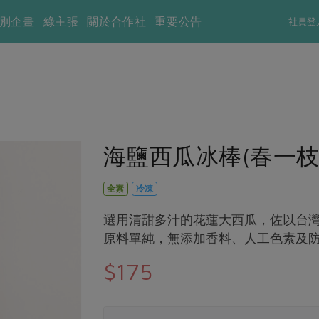
別企畫
綠主張
關於合作社
重要公告
社員登
海鹽西瓜冰棒(春一枝)-
全素
冷凍
選用清甜多汁的花蓮大西瓜，佐以台
原料單純，無添加香料、人工色素及
$175