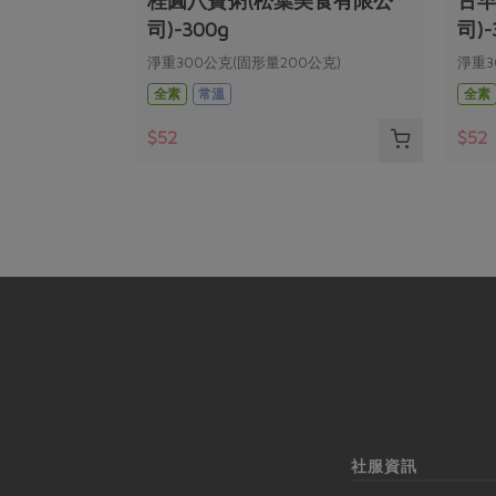
30g
桂圓八寶粥(松葉美食有限公
古早
司)-300g
司)-
淨重300公克(固形量200公克)
淨重3
全素
常溫
全素
$52
$52
社服資訊