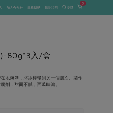
0
入
加入合作社
服務據點
購物說明
搜尋
80g*3入/盒
灣在地海鹽，將冰棒帶到另一個層次。製作
防腐劑，甜而不膩，西瓜味濃。