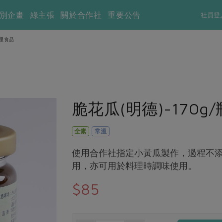
別企畫
綠主張
關於合作社
重要公告
社員登
理食品
脆花瓜(明德)-170g/
全素
常溫
使用合作社指定小黃瓜製作，過程不
用，亦可用於料理時調味使用。
$85