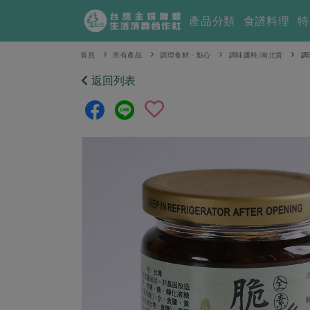
產品分類
食譜料理
特
首頁
所有產品
調理食材・點心
調味醬料/南北貨
調
返回列表