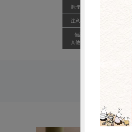
調理方式
可直接當配菜
注意事項
本品含有麩質
備註/
全素
其他標示
惜