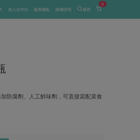
0
入
加入合作社
服務據點
購物說明
搜尋
瓶
添加防腐劑、人工鮮味劑，可直接當配菜食