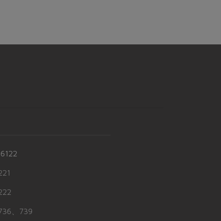
-6122
21
22
36、739