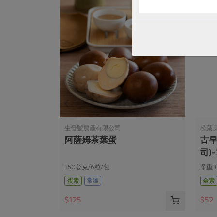
生發號農產有限公司
松葉
阿薩姆茶葉蛋
古早
司)-
350公克/6粒/包
淨重3
蛋素
常溫
全素
$125
$52