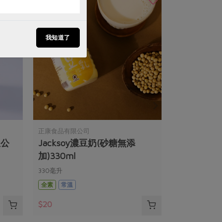
我知道了
正康食品有限公司
限公
Jacksoy濃豆奶(砂糖無添
加)330ml
330毫升
全素
常溫
$20