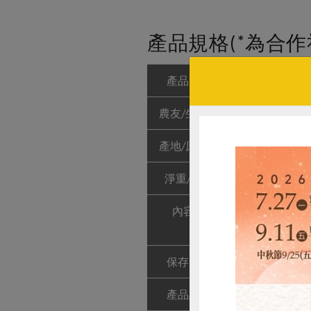
產品規格(*為合作
產品名稱
脆花瓜(明德)-1
農友/生產者
明德食品工業
產地/原產地
台灣
淨重/數量
170公克(含固
內容物
小黃瓜*、二
(蘋果酸)]、
保存條件
常溫未開封可保
產品說明
使用合作社指