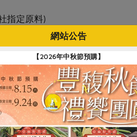
社指定原料)
網站公告
70g/瓶
股份有限公司
【2026年中秋節預購】
形物110公克)
砂、非基改醬油[水、非基因改造高蛋白黃豆片、小麥、食鹽、糖、
水、食鹽、黃梅漿、酵母抽出物(酵母抽出物、食鹽)、香菇抽出物(
存24個月
定小黃瓜(以＊表示)製作，過程不添加防腐劑、人工鮮味劑調整