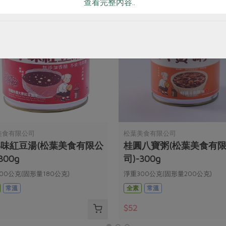
查看完整內容..
美食有限公司
松葉美食有限公司
味紅豆湯(松葉美食有限公
桂圓八寶粥(松葉美食有
300g
司)-300g
00公克(固形量180公克)
淨重300公克(固形量200公克)
常溫
全素
常溫
$52