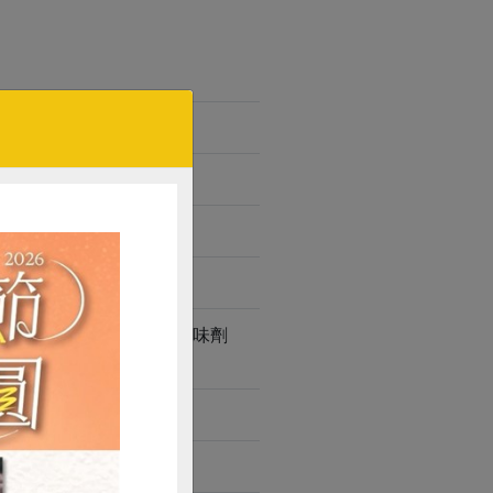
轉化液糖(蔗糖、水)、調味劑
糊精、香菇抽出物)、薑粉