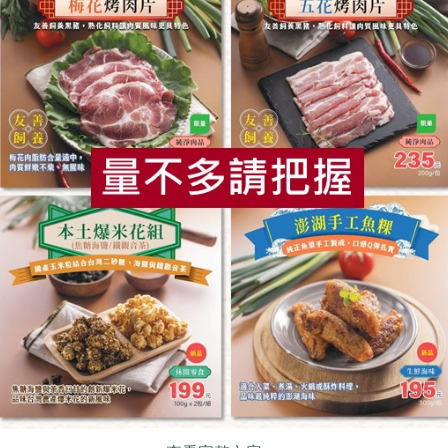
食用，亦可用於料理時調味使用
之穀物、大豆及其製品，對其過敏者請勿食用
食
RPET
食譜
減硝酸鹽
雞蛋
食安
共同
關鍵字
# 防災食品
# 罐頭
# 明德
你可能有興趣的產品